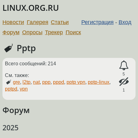
LINUX.ORG.RU
Новости
Галерея
Статьи
Регистрация
-
Вход
Форум
Опросы
Трекер
Поиск
Pptp
Всего сообщений: 214
5
См. также:
gre
,
l2tp
,
nat
,
ppp
,
pppd
,
pptp vpn
,
pptp-linux
,
pptpd
,
vpn
1
Форум
2025