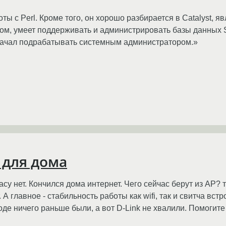
ы с Perl. Кроме того, он хорошо разбирается в Catalyst, я
йном, умеет поддерживать и администрировать базы данных
т начал подрабатывать системным администратором.»
 для дома
су нет. Кончился дома интернет. Чего сейчас берут из AP? 
 А главное - стабильность работы как wifi, так и свитча встр
роде ничего раньше были, а вот D-Link не хвалили. Помогит