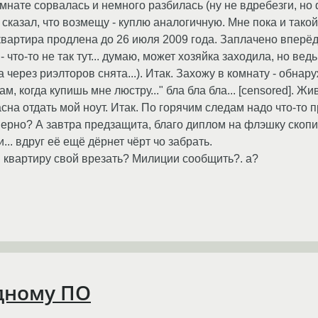
омнате сорвалась и немного разбилась (ну не вдребезги, но 
сказал, что возмещу - куплю аналогичную. Мне пока и такой 
 квартира продлена до 26 июля 2009 года. Заплачено впер
 что-то не так тут... думаю, может хозяйка заходила, но вед
 через риэлторов снята...). Итак. Захожу в комнату - обнар
м, когда купишь мне люстру..." бла бла бла... [censored]. Ж
гласна отдать мой ноут. Итак. По горячим следам надо что-то
верно? А завтра предзащита, благо диплом на флэшку скопи
... вдруг её ещё дёрнет чёрт чо забрать.
 квартиру свой врезать? Милиции сообщить?. а?
дному ПО