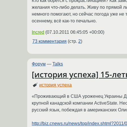
Кто как борется с прокрастинацией? Как за
желания что-либо делать. Живу по прямой ли
немного помогают, но сейчас погода уже не т
осеннему, всё как-то печально.
Incred
(
07.10.2011 06:45:05 +00:00
)
73 комментария
(стр.
2
)
Форум
—
Talks
[история успеха] 15-ле
история успеха
«Проживающий в США уроженец Украины Дани
крупной канадской компании ActiveState. Н
русский язык, побеждая в американских Ол
http://biz.cnews.ru/news/top/index.shtml?2011