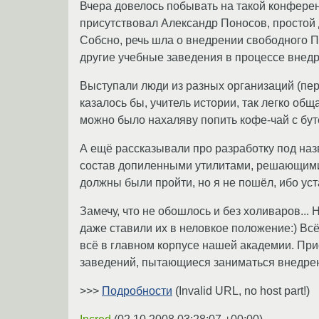
Вчера довелось побывать на такой конференц
присутствовал Александр Поносов, простой 
Собсно, речь шла о внедрении свободного П
другие учебные заведения в процессе внед
Выступали люди из разных организаций (пе
казалось бы, учитель истории, так легко об
можно было нахаляву попить кофе-чай с бут
А ещё рассказывали про разработку под на
состав допиленными утилитами, решающими 
должны были пройти, но я не пошёл, ибо уст
Замечу, что не обошлось и без холиваров...
даже ставили их в неловкое положение:) Всё
всё в главном корпусе нашей академии. При
заведений, пытающиеся заниматься внедрен
>>>
Подробности
(Invalid URL, no host part!)