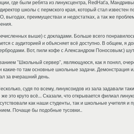
ии, где были ребята из линуксцентра, RedHat'а, Мандривы, 
директор школы с пермского края, который стал известен п
О, выгодах, преимуществах и недостатках, а так же пробле
рения.
речисленных выше) с докладами. Больше всего понравило
щается с аудиторией и объясняет всё доступно. В общем, я
ербродами. Вот, пили кофе с Александром Поносовым:) шут
званием "Школьный сервер", являющуюся, как я понял, оч
какие-то там основные школьные задачи. Демонстрация или
ал за вчерашний день.
 Несколько, судя по всему, линуксоидов из зала задавали т
 же это круто всё... Сказали, что открывается филиал лину
сутствовали как наши студенты, так и школьные учителя и
ием. Почаще бы подобные тусовки..