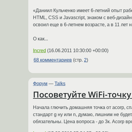
«Даниил Кульченко имеет 6-летний опыт работ
HTML, CSS и Javascript, знаком с веб-диза
освоил еще в 6-летнем возрасте, а в 11 ле
О как...
Incred
(
16.06.2011 10:30:00 +00:00
)
68 комментариев
(стр.
2
)
Форум
—
Talks
Посоветуйте WiFi-точку
Начала глючить домашняя точка от acorp, спа
стандарт g ну или n, думаю, лишним не будет.
обязательны. Цена вопроса - до 3к. Acorp в