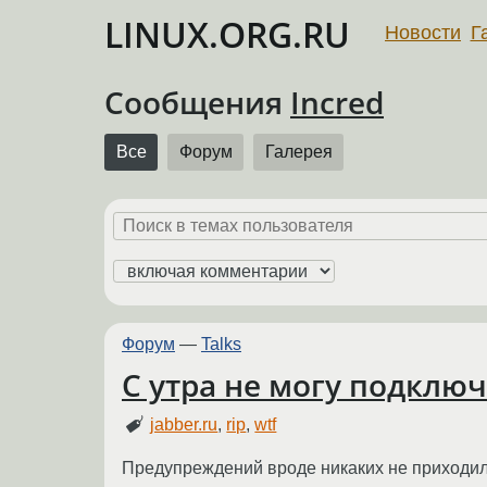
LINUX.ORG.RU
Новости
Г
Сообщения
Incred
Все
Форум
Галерея
Форум
—
Talks
С утра не могу подключи
jabber.ru
,
rip
,
wtf
Предупреждений вроде никаких не приходило