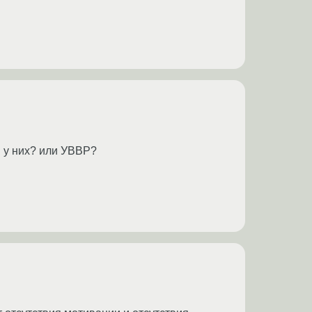
м у них? или УВВР?