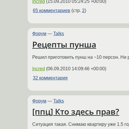
Incred
(
15.09.2010 05:24:25 +00:00
)
65 комментариев
(стр.
2
)
Форум
—
Talks
Рецепты пунша
Решил приготовить пунш на ~10 персон. Ни р
Incred
(
06.09.2010 14:09:46 +00:00
)
32 комментария
Форум
—
Talks
[ппц] Кто здесь прав?
Ситуация такая. Снимаю квартиру уже 1.5 год