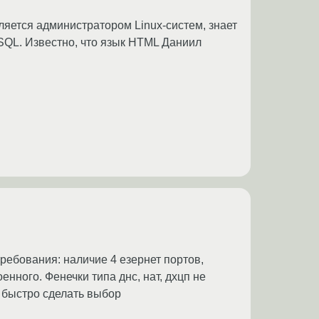
вляется администратором Linux-систем, знает
 SQL. Известно, что язык HTML Даниил
требования: наличие 4 езернет портов,
оенного. Фенечки типа днс, нат, дхцп не
е быстро сделать выбор