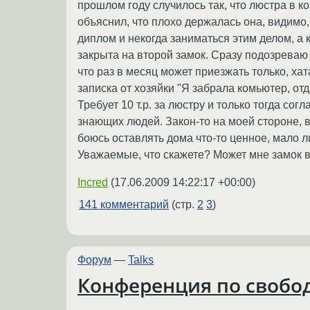
прошлом году случилось так, что люстра в к
объяснил, что плохо держалась она, видимо, 
диплом и некогда заниматься этим делом, а
закрыта на второй замок. Сразу подозреваю -
что раз в месяц может приезжать только, хата
записка от хозяйки "Я забрала комьютер, отда
Требует 10 т.р. за люстру и только тогда со
знающих людей. Закон-то на моей стороне, 
боюсь оставлять дома что-то ценное, мало ли
Уважаемые, что скажете? Может мне замок в
Incred
(
17.06.2009 14:22:17 +00:00
)
141 комментарий
(стр.
2
3
)
Форум
—
Talks
Конференция по свобо