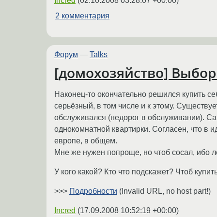
Incred
(
02.10.2008 03:28:07 +00:00
)
2 комментария
Форум
—
Talks
[домохозяйство] Выбор
Наконец-то окончательно решился купить се
серьёзный, в том числе и к этому. Существу
обслуживался (недорог в обслуживании). Са
однокомнатной квартирки. Согласен, что в ид
европе, в общем.
Мне же нужен попроще, но чтоб сосал, ибо л
У кого какой? Кто что подскажет? Чтоб купить
>>>
Подробности
(Invalid URL, no host part!)
Incred
(
17.09.2008 10:52:19 +00:00
)