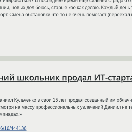
мотивироваться? В последнее время ещё сильней страдаю от
нии, новых дел боюсь, старые кое как делаю. Каждый день т
орт. Смена обстановки что-то не очень помогает (переехал в
тний школьник продал ИТ-старт
ил Кульченко в свои 15 лет продал созданный им облачны
есмотря на массу профессиональных увлечений Даниил не те
импиадах.»
/06/16/444136