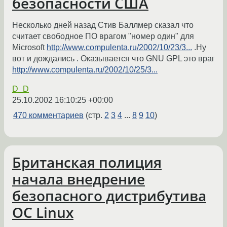
безопасности США
Несколько дней назад Стив Баллмер сказал что
считает свободное ПО врагом "номер один" для
Microsoft
http://www.compulenta.ru/2002/10/23/3...
.Ну
вот и дождались . Оказывается что GNU GPL это враг
http://www.compulenta.ru/2002/10/25/3...
D_D
25.10.2002 16:10:25 +00:00
470 комментариев
(стр.
2
3
4
...
8
9
10
)
Британская полиция
начала внедрение
безопасного дистрибутива
ОС Linux