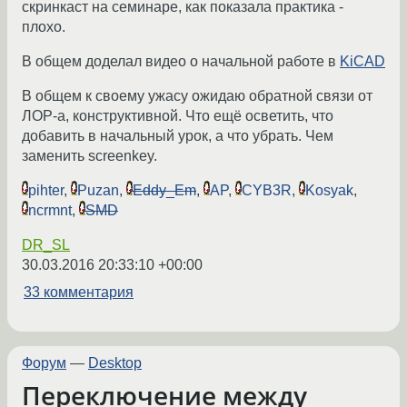
скринкаст на семинаре, как показала практика -
плохо.
В общем доделал видео о начальной работе в
KiCAD
В общем к своему ужасу ожидаю обратной связи от
ЛОР-а, конструктивной. Что ещё осветить, что
добавить в начальный урок, а что убрать. Чем
заменить screenkey.
pihter
,
Puzan
,
Eddy_Em
,
AP
,
CYB3R
,
Kosyak
,
ncrmnt
,
SMD
DR_SL
30.03.2016 20:33:10 +00:00
33 комментария
Форум
—
Desktop
Переключение между