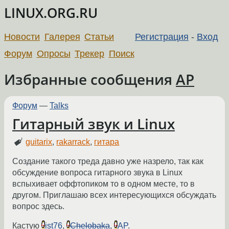
LINUX.ORG.RU
Новости
Галерея
Статьи
Регистрация
-
Вход
Форум
Опросы
Трекер
Поиск
Избранные сообщения
AP
Форум
—
Talks
Гитарный звук и Linux
guitarix
,
rakarrack
,
гитара
Создание такого треда давно уже назрело, так как
обсуждение вопроса гитарного звука в Linux
вспыхивает оффтопиком то в одном месте, то в
другом. Приглашаю всех интересующихся обсуждать
вопрос здесь.
Кастую
ist76
,
Chelobaka
,
AP
.