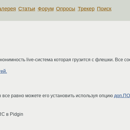
алерея
Статьи
Форум
Опросы
Трекер
Поиск
нонимность live-система которая грузится с флешки. Все с
ей.
вы все равно можете его установить используя опцию
доп.ПО
C в Pidgin