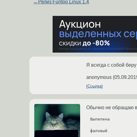
←
Релиз Funtoo Linux 1.4
Я всегда с собой беру T
anonymous
(
05.09.201
Ссылка
Обычно не обращаю вн
Выпелена 

фаловый
