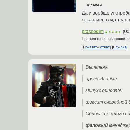
Да и вообще употребл
оставляет, кхм, стран
praseodim
(
05
★★★★★
Последнее исправление: p
Показать ответ
Ссылка
Выпелена
пресозданные
Линукс обновлен
фиксит очередной б
Обновлено много п
фаловый
менедже