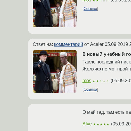
★★☆☆☆
Ссылка
Ответ на:
комментарий
от Aceler
05.09.2019 
В новый учебный год
Таилс последний писк
Жолхиф не мог пройти
mos
(
05.09.20
★★☆☆☆
Ссылка
О май гад, там есть п
Alve
(
05.09.20
★★★★★