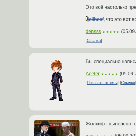
Это всё настолько пре
jollheef
, что это вот в
densss
(
05.09
★★★★★
Ссылка
Вы специально напис
Aceler
(
05.09.
★★★★★
Показать ответы
Ссылка
Жолхиф
- выпелено г
mos
(
05.09.20