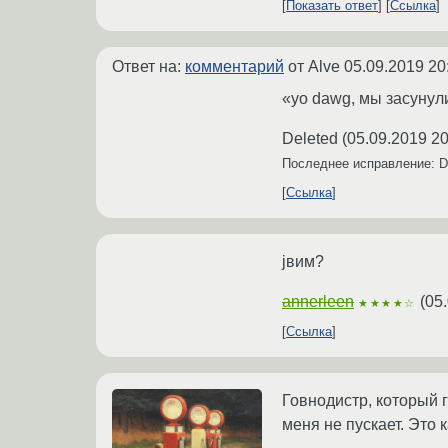
Показать ответ
Ссылка
Ответ на:
комментарий
от Alve
05.09.2019 20
«yo dawg, мы засунули
Deleted
(
05.09.2019 20
Последнее исправление: D
Ссылка
jвим?
annerleen
(
05.
★★★★☆
Ссылка
Говнодистр, который 
меня не пускает. Это