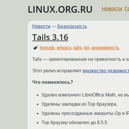
LINUX.ORG.RU
Новости
Г
Новости
—
Безопасность
Tails 3.16
liveusb
,
privacy
,
tails
,
tor
,
анонимность
Tails — ориентированная на приватность и а
Этот релиз исправляет
множество уязвимост
Что поменялось?
Удален компонент LibreOffice Math, но 
Удалены закладки из Тор браузера.
Удалены пресозданные аккаунты i2p и IR
Тор браузер обновлен до 8.5.5