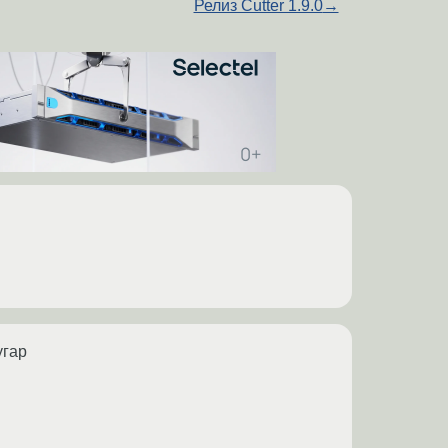
Релиз Cutter 1.9.0
→
угар