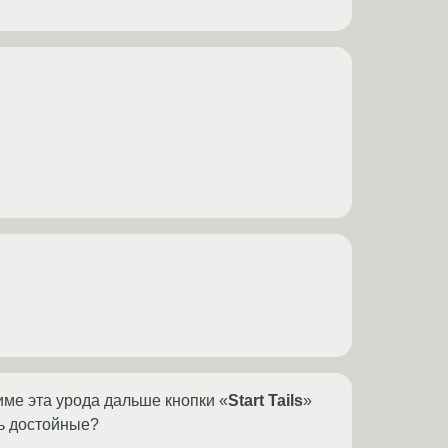
име эта урода дальше кнопки «
Start Tails
»
шь достойные?