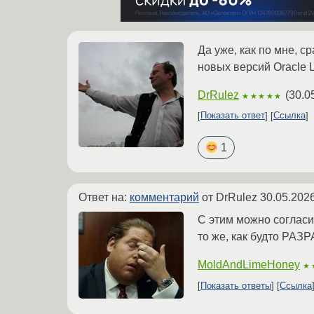
Да уже, как по мне, 
новых версий Oracle 
DrRulez
(
30.0
★★★★★
Показать ответ
Ссылка
1
Ответ на:
комментарий
от DrRulez
30.05.2026
С этим можно согласит
то же, как будто РАЗ
MoldAndLimeHoney
★
Показать ответы
Ссылка