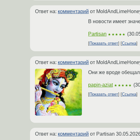
Ответ на:
комментарий
от MoldAndLimeHon
В новости имеет значе
Partisan
(
30.0
★★★★★
Показать ответ
Ссылка
Ответ на:
комментарий
от MoldAndLimeHon
Они же вроде обещал
papin-aziat
(
30
★★★★★
Показать ответ
Ссылка
Ответ на:
комментарий
от Partisan
30.05.2026