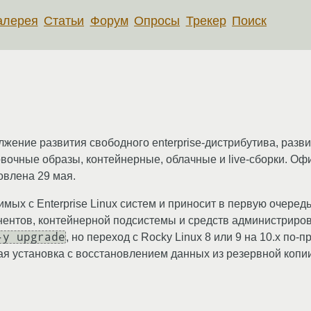
алерея
Статьи
Форум
Опросы
Трекер
Поиск
лжение развития свободного enterprise-дистрибутива, разви
овочные образы, контейнерные, облачные и live-сборки. 
влена 29 мая.
мых с Enterprise Linux систем и приносит в первую очеред
нентов, контейнерной подсистемы и средств администриров
-y upgrade
, но переход с Rocky Linux 8 или 9 на 10.x по-
тая установка с восстановлением данных из резервной копи