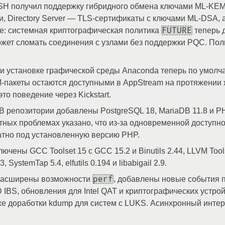
H получил поддержку гибридного обмена ключами ML-KEM 
, Directory Server — TLS-сертификаты с ключами ML-DSA, 
FUTURE
е: системная криптографическая политика
теперь 
жет сломать соединения с узлами без поддержки PQC. По
 установке графической среды Anaconda теперь по умолча
 RPM-пакеты остаются доступными в AppStream на протяжении 
о поведение через Kickstart.
В репозитории добавлены PostgreSQL 18, MariaDB 11.8 и P
естных проблемах указано, что из-за одновременной доступно
атно под установленную версию PHP.
ючены GCC Toolset 15 с GCC 15.2 и Binutils 2.44, LLVM Toolse
SystemTap 5.4, elfutils 0.194 и libabigail 2.9.
perf
расширены возможности
, добавлены новые события 
D IBS, обновления для Intel QAT и криптографических устро
кже доработки kdump для систем с LUKS. Асинхронный инт