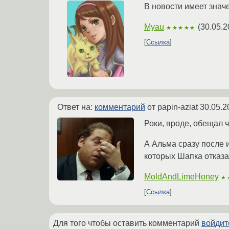
В новости имеет знач
Myau
(
30.05.2
★★★★★
Ссылка
Ответ на:
комментарий
от papin-aziat
30.05.2
Роки, вроде, обещал 
А Альма сразу после и
которых Шапка отказала
MoldAndLimeHoney
★
Ссылка
Для того чтобы оставить комментарий
войдит