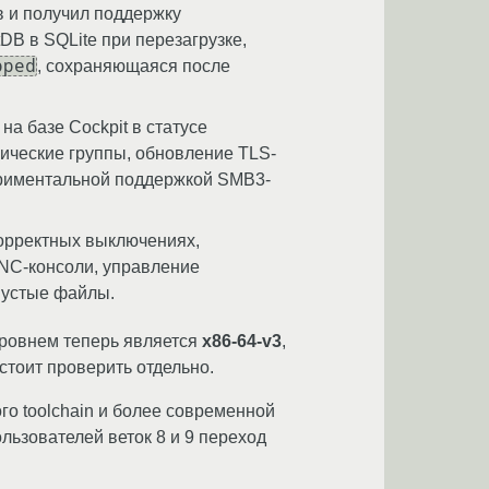
 и получил поддержку
DB в SQLite при перезагрузке,
pped
, сохраняющаяся после
на базе Cockpit в статусе
мические группы, обновление TLS-
периментальной поддержкой SMB3-
корректных выключениях,
VNC-консоли, управление
пустые файлы.
уровнем теперь является
x86-64-v3
,
стоит проверить отдельно.
го toolchain и более современной
льзователей веток 8 и 9 переход