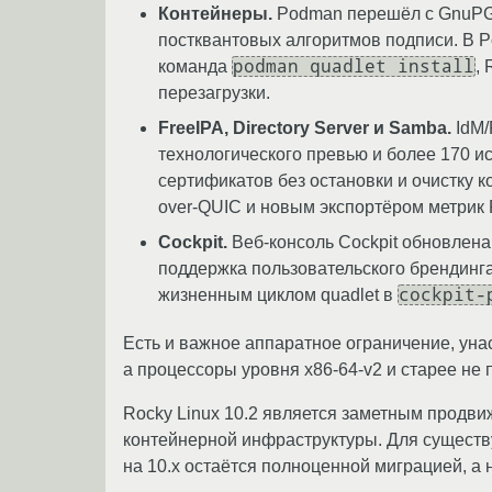
Контейнеры.
Podman перешёл с GnuPG 
постквантовых алгоритмов подписи. В P
podman quadlet install
команда
,
перезагрузки.
FreeIPA, Directory Server и Samba.
IdM/
технологического превью и более 170 и
сертификатов без остановки и очистку 
over-QUIC и новым экспортёром метрик 
Cockpit.
Веб-консоль Cockpit обновлена
поддержка пользовательского брендинг
cockpit-
жизненным циклом quadlet в
Есть и важное аппаратное ограничение, уна
а процессоры уровня x86-64-v2 и старее не
Rocky Linux 10.2 является заметным продви
контейнерной инфраструктуры. Для существу
на 10.x остаётся полноценной миграцией, а