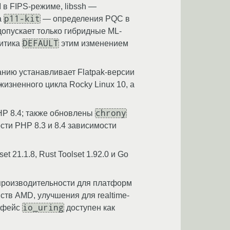
в FIPS-режиме, libssh —
p11-kit
а
— определения PQC в
допускает только гибридные ML-
DEFAULT
литика
этим изменением
нию устанавливает Flatpak-версии
жизненного цикла Rocky Linux 10, а
chrony
HP 8.4; также обновлены
сти PHP 8.3 и 8.4 зависимости
t 21.1.8, Rust Toolset 1.92.0 и Go
производительности для платформ
йств AMD, улучшения для realtime-
io_uring
ерфейс
доступен как