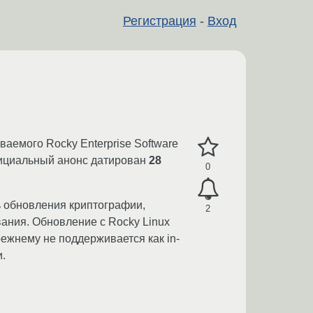
Регистрация
-
Вход
ваемого Rocky Enterprise Software
Официальный анонс датирован
28
0
ь обновления криптографии,
2
ания. Обновление с Rocky Linux
прежнему не поддерживается как in-
и.