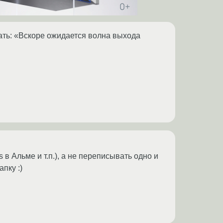
сать: «Вскоре ожидается волна выхода
 в Альме и т.п.), а не переписывать одно и
пку :)