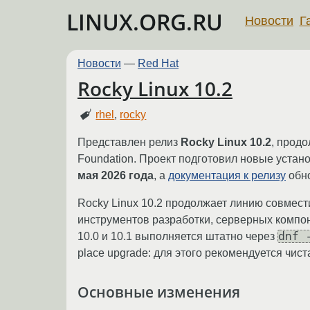
LINUX.ORG.RU
Новости
Г
Новости
—
Red Hat
Rocky Linux 10.2
rhel
,
rocky
Представлен релиз
Rocky Linux 10.2
, продо
Foundation. Проект подготовил новые устан
мая 2026 года
, а
документация к релизу
обно
Rocky Linux 10.2 продолжает линию совмести
инструментов разработки, серверных компо
dnf 
10.0 и 10.1 выполняется штатно через
place upgrade: для этого рекомендуется чис
Основные изменения