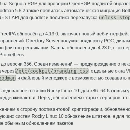
на Sequoia-PGP для проверки OpenPGP-подписей образов
odman 5.8.2 также появилась автоматическая миграция Bolt
unless-sto
 REST API для quadlet и политика перезапуска
FreeIPA обновлён до 4.13.0, включает новый веб-интерфейс 
справлений. Directory Server получил поддержку PQC, дина
конфликтов репликации. Samba обновлена до 4.23.0, с экс
Prometheus.
 до версии 356. Среди изменений — предупреждение о не
/etc/cockpit/branding.css
а через
, отдельные окна 
podman
и файловый менеджер с возможностью создавать 
следованное от ветки Rocky Linux 10: для x86_64 базовым 
 поддерживаются. Перед обновлением старых серверов это 
жением в сторону постквантовой криптографии, обновлённо
ющих систем Rocky Linux 10 обновление штатное, а для по
 не обычным обновлением пакетов.