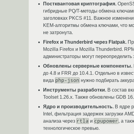
Постквантовая криптография.
OpenSS
гибридные PQ/T-методы обмена ключами
заголовках PKCS #11. Важное изменени
KEM-алгоритмы обмена ключами, что мо
не затронута.
Firefox и Thunderbird через Flatpak.
При
Mozilla Firefox и Mozilla Thunderbird.
администраторы могут переопределить эт
Обновлены серверные компоненты.
до 4.8 и FRR до 10.4.1. Отдельно в изв
php-json
вида
нужно подбирать аккур
Инструменты разработки.
В состав вкл
Toolset 1.26.x. Также обновлены GDB 16.3, 
Ядро и производительность.
В ядре 
Intel, фильтрация задержек загрузки AM
rtla
cpupower
анализа через
и
, а та
технологическое превью.