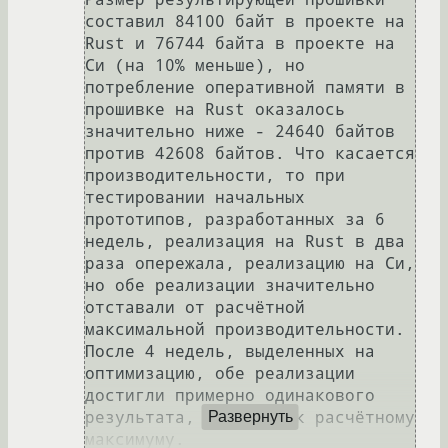
составил 84100 байт в проекте на 
Rust и 76744 байта в проекте на 
Си (на 10% меньше), но 
потребление оперативной памяти в 
прошивке на Rust оказалось 
значительно ниже - 24640 байтов 
против 42608 байтов. Что касается 
производительности, то при 
тестировании начальных 
прототипов, разработанных за 6 
недель, реализация на Rust в два 
раза опережала, реализацию на Си, 
но обе реализации значительно 
отставали от расчётной 
максимальной производительности. 
После 4 недель, выделенных на 
оптимизацию, обе реализации 
достигли примерно одинакового 
результата, близкого к расчётному 
Развернуть