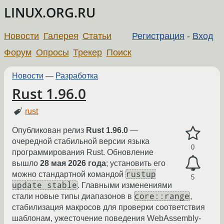
LINUX.ORG.RU
Новости
Галерея
Статьи
Регистрация
-
Вход
Форум
Опросы
Трекер
Поиск
Новости
—
Разработка
Rust 1.96.0
rust
Опубликован релиз
Rust 1.96.0
—
очередной стабильной версии языка
0
программирования Rust. Обновление
вышло
28 мая 2026 года
; установить его
rustup
можно стандартной командой
5
update stable
. Главными изменениями
core::range
стали новые типы диапазонов в
,
стабилизация макросов для проверки соответствия
шаблонам, ужесточение поведения WebAssembly-