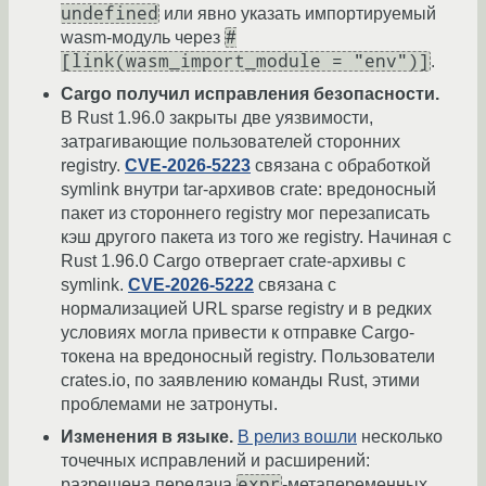
undefined
или явно указать импортируемый
#
wasm-модуль через
[link(wasm_import_module = "env")]
.
Cargo получил исправления безопасности.
В Rust 1.96.0 закрыты две уязвимости,
затрагивающие пользователей сторонних
registry.
CVE-2026-5223
связана с обработкой
symlink внутри tar-архивов crate: вредоносный
пакет из стороннего registry мог перезаписать
кэш другого пакета из того же registry. Начиная с
Rust 1.96.0 Cargo отвергает crate-архивы с
symlink.
CVE-2026-5222
связана с
нормализацией URL sparse registry и в редких
условиях могла привести к отправке Cargo-
токена на вредоносный registry. Пользователи
crates.io, по заявлению команды Rust, этими
проблемами не затронуты.
Изменения в языке.
В релиз вошли
несколько
точечных исправлений и расширений:
expr
разрешена передача
-метапеременных