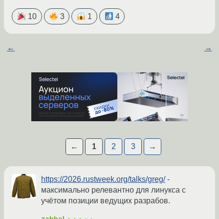
10
3
1
4
←
→
←
1
2
3
→
https://2026.rustweek.org/talks/greg/
-
максимально релевантно для линукса с
учётом позиции ведущих разрабов.