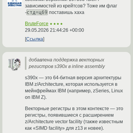
зависимостей из крейтсов? Тоже им флаг
стд=ц69
-
поставишь хаха
BruteForce
★★★★
29.05.2026 21:44:26 +00:00
Ссылка
добавлена поддержка векторных
регистров s390x в inline assembly
s390x — это 64-битная версия архитектуры
IBM z/Architecture, которая используется в
мейнфреймах IBM (например, zSeries, Linux
on IBM Z).
Векторные регистры в этом контексте — это
регистры, появившиеся с расширением
z/Architecture vector facility (также известным
как «SIMD facility» для z13 и новее).