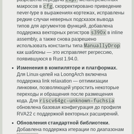
cfg
макросов в
, скорректировано приведение
never-type в выражениях-кортежах, исправлены
редкие случаи неверных подсказок вывода
типов для аргументов функций, добавлена
s390x
поддержка векторных регистров
в inline
assembly, а также снова разрешено
ManuallyDrop
использовать константы типа
как шаблоны — это исправляет регрессию,
появившуюся в Rust 1.94.0.
Изменения в компиляторе и платформах.
Для Linux-целей на LoongArch включена
поддержка link relaxation — оптимизации
линковки, позволяющей упростить некоторые
переходы и обращения после размещения
riscv64gc-unknown-fuchsia
кода. Для
обновлена базовая конфигурация до профиля
RVA22 с поддержкой векторных расширений.
Обновления стандартной библиотеки.
Добавлена поддержка итерации по диапазонам