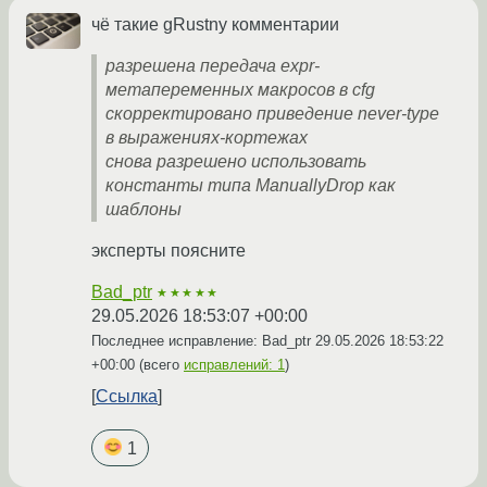
чё такие gRustny комментарии
разрешена передача expr-
метапеременных макросов в cfg
скорректировано приведение never-type
в выражениях-кортежах
снова разрешено использовать
константы типа ManuallyDrop как
шаблоны
эксперты поясните
Bad_ptr
★★★★★
29.05.2026 18:53:07 +00:00
Последнее исправление: Bad_ptr
29.05.2026 18:53:22
+00:00
(всего
исправлений: 1
)
Ссылка
1