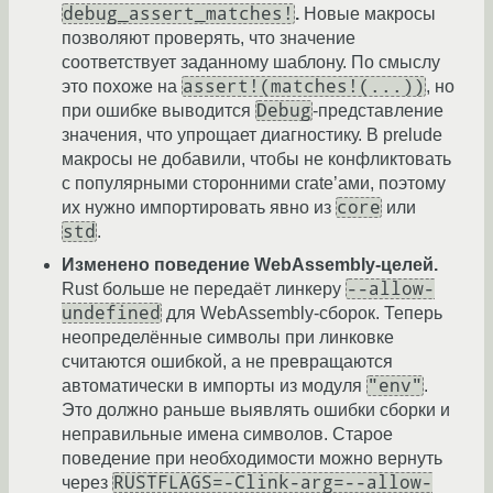
debug_assert_matches!
.
Новые макросы
позволяют проверять, что значение
соответствует заданному шаблону. По смыслу
assert!(matches!(...))
это похоже на
, но
Debug
при ошибке выводится
-представление
значения, что упрощает диагностику. В prelude
макросы не добавили, чтобы не конфликтовать
с популярными сторонними crate’ами, поэтому
core
их нужно импортировать явно из
или
std
.
Изменено поведение WebAssembly-целей.
--allow-
Rust больше не передаёт линкеру
undefined
для WebAssembly-сборок. Теперь
неопределённые символы при линковке
считаются ошибкой, а не превращаются
"env"
автоматически в импорты из модуля
.
Это должно раньше выявлять ошибки сборки и
неправильные имена символов. Старое
поведение при необходимости можно вернуть
RUSTFLAGS=-Clink-arg=--allow-
через