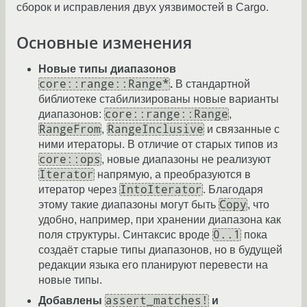
сборок и исправления двух уязвимостей в Cargo.
Основные изменения
Новые типы диапазонов
core::range::Range*
.
В стандартной
библиотеке стабилизированы новые варианты
core::range::Range
диапазонов:
,
RangeFrom
RangeInclusive
,
и связанные с
ними итераторы. В отличие от старых типов из
core::ops
, новые диапазоны не реализуют
Iterator
напрямую, а преобразуются в
IntoIterator
итератор через
. Благодаря
Copy
этому такие диапазоны могут быть
, что
удобно, например, при хранении диапазона как
0..1
поля структуры. Синтаксис вроде
пока
создаёт старые типы диапазонов, но в будущей
редакции языка его планируют перевести на
новые типы.
assert_matches!
Добавлены
и