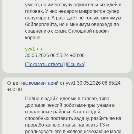
умеют, но имеют кучу офигительных идей в
головах. У них недаром микропитон супер
популярен. А раст даёт не только минимум
бойлерплейта, но и минимум оверхеда по
сравнению с сями. Сплошной профит
короче.
yvv1
★★
30.05.2026 06:55:24 +00:00
Показать ответы
Ссылка
Ответ на:
комментарий
от yvv1
30.05.2026 06:55:24
+00:00
Полно людей с идеями в голове, типа
доставок пенсий роботами-прыгунами в
отдаленные районы. А вот людей,
способных поставить задачу, разбить ее на
проработанные этапы, написать ТЗ и
реализовать его в железе исчезающе мало.