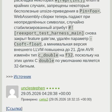
#[repr(Int)]
раскладка некоторых
enum в
крайних случаях, запрещены некоторые
Pin<Foo>
бесполезные unsize-приведения в
,
WebAssembly-сборки теперь падают при
неопределённых символах, случайно
#!
стабилизированный атрибут
[reexport_test_harness_main]
снова
-
закрыт feature gate’ом, удалён параметр
Csoft-float
, а минимальная версия
внешнего LLVM повышена до 21. Для AVR
c_double
f32
изменён тип
на
, поскольку на
double
этих целях C
по умолчанию является
32-битным.
>>>
Источник
unclestephen
★★★★★
29.05.2026 04:28:38 +00:00
Проверено:
cetjs2
(
29.05.2026 18:32:15 +00:00
)
Ссылка