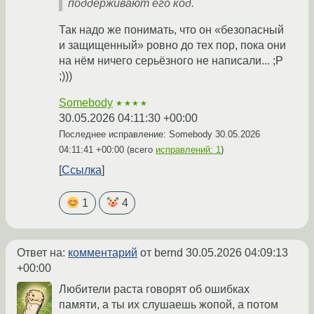
поддерживают его код.
Так надо же понимать, что он «безопасный
и защищенный» ровно до тех пор, пока они
на нём ничего серьёзного не написали... ;P
;)))
Somebody
★★★★
30.05.2026 04:11:30 +00:00
Последнее исправление: Somebody
30.05.2026
04:11:41 +00:00
(всего
исправлений: 1
)
Ссылка
1
4
Ответ на:
комментарий
от bernd
30.05.2026 04:09:13
+00:00
Любители раста говорят об ошибках
памяти, а ты их слушаешь жопой, а потом