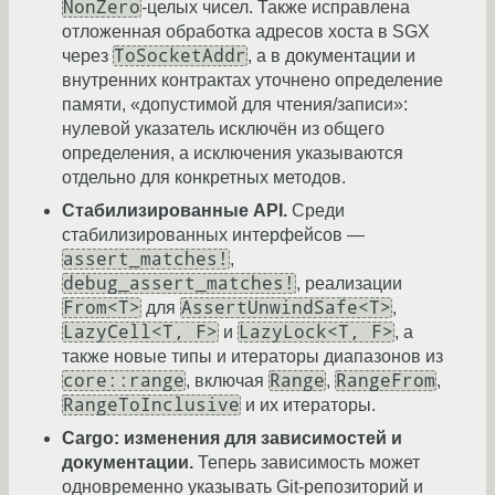
NonZero
-целых чисел. Также исправлена
отложенная обработка адресов хоста в SGX
ToSocketAddr
через
, а в документации и
внутренних контрактах уточнено определение
памяти, «допустимой для чтения/записи»:
нулевой указатель исключён из общего
определения, а исключения указываются
отдельно для конкретных методов.
Стабилизированные API.
Среди
стабилизированных интерфейсов —
assert_matches!
,
debug_assert_matches!
, реализации
From<T>
AssertUnwindSafe<T>
для
,
LazyCell<T, F>
LazyLock<T, F>
и
, а
также новые типы и итераторы диапазонов из
core::range
Range
RangeFrom
, включая
,
,
RangeToInclusive
и их итераторы.
Cargo: изменения для зависимостей и
документации.
Теперь зависимость может
одновременно указывать Git-репозиторий и