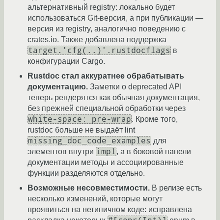
альтернативный registry: локально будет
использоваться Git-версия, а при публикации —
версия из registry, аналогично поведению с
crates.io. Также добавлена поддержка
target.'cfg(..)'.rustdocflags
в
конфигурации Cargo.
Rustdoc стал аккуратнее обрабатывать
документацию.
Заметки о deprecated API
теперь рендерятся как обычная документация,
без прежней специальной обработки через
white-space: pre-wrap
. Кроме того,
rustdoc больше не выдаёт lint
missing_doc_code_examples
для
impl
элементов внутри
, а в боковой панели
документации методы и ассоциированные
функции разделяются отдельно.
Возможные несовместимости.
В релизе есть
несколько изменений, которые могут
проявиться на нетипичном коде: исправлена