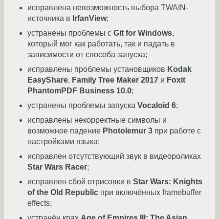
исправлена невозможность выбора TWAIN-
источника в
IrfanView
;
устранены проблемы с
Git for Windows
,
который мог как работать, так и падать в
зависимости от способа запуска;
исправлены проблемы установщиков
Kodak
EasyShare
,
Family Tree Maker 2017
и
Foxit
PhantomPDF Business 10.0
;
устранены проблемы запуска
Vocaloid 6
;
исправлены некорректные символы и
возможное падение
Photolemur 3
при работе с
настройками языка;
исправлен отсутствующий звук в видеороликах
Star Wars Racer
;
исправлен сбой отрисовки в
Star Wars: Knights
of the Old Republic
при включённых framebuffer
effects;
устранён крах
Age of Empires III: The Asian