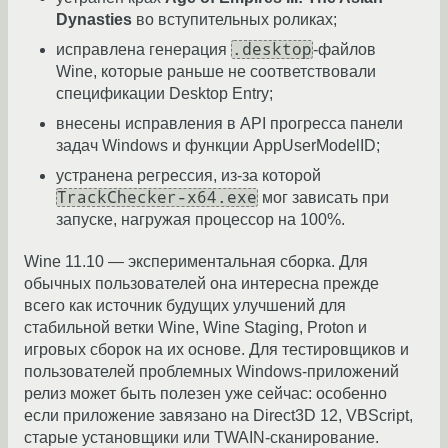
Dynasties
во вступительных роликах;
.desktop
исправлена генерация
-файлов
Wine, которые раньше не соответствовали
спецификации Desktop Entry;
внесены исправления в API прогресса панели
задач Windows и функции AppUserModelID;
устранена регрессия, из-за которой
TrackChecker-x64.exe
мог зависать при
запуске, нагружая процессор на 100%.
Wine 11.10 — экспериментальная сборка. Для
обычных пользователей она интересна прежде
всего как источник будущих улучшений для
стабильной ветки Wine, Wine Staging, Proton и
игровых сборок на их основе. Для тестировщиков и
пользователей проблемных Windows-приложений
релиз может быть полезен уже сейчас: особенно
если приложение завязано на Direct3D 12, VBScript,
старые установщики или TWAIN-сканирование.