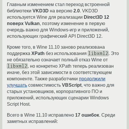
Главным изменением стал переход встроенной
библиотеки
VKD3D
на версию
2.0
. VKD3D
используется Wine для реализации
Direct3D 12
поверх Vulkan
, поэтому изменение в первую
очередь важно для Windows-игр и приложений,
использующих графический API Direct3D 12.
Кроме того, в Wine 11.10 заново реализована
libxml2
поддержка
XPath
без использования
. Это
не обязательно означает полный отказ Wine от
libxml2
, но конкретно XPath теперь реализован
иначе, без этой зависимости в соответствующем
компоненте. Также разработчики
продолжили
улучшать
совместимость
VBScript
, что важно для
старых установщиков, корпоративного ПО и
приложений, использующих сценарии Windows
Script Host.
Всего в Wine 11.10 исправлено
17 ошибок
. Среди
заметных исправлений: