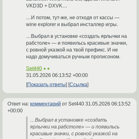
VKD3D + DXVK…
…И потом, тут-же, не отходя от кассы —
wine explorer и выбрал инсталлер игры.
…Выбрал в установке «создать ярлычки на
рабстоле» — и появильсь красивые значки,
с ровной указкой на твой префикс. И не
надо домучиваться ручным прописоном.
Set440
★★
31.05.2026 06:13:52 +00:00
Показать ответы
Ссылка
Ответ на:
комментарий
от Set440
31.05.2026 06:13:52
+00:00
…Выбрал в установке «создать
ярлычки на рабстоле» — и появильсь
красивые значки, с ровной указкой на