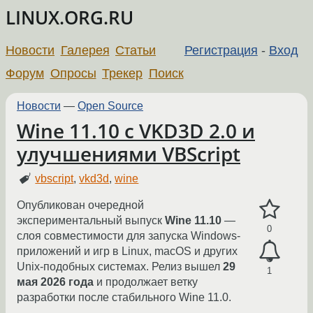
LINUX.ORG.RU
Новости
Галерея
Статьи
Регистрация
-
Вход
Форум
Опросы
Трекер
Поиск
Новости
—
Open Source
Wine 11.10 с VKD3D 2.0 и
улучшениями VBScript
vbscript
,
vkd3d
,
wine
Опубликован очередной
экспериментальный выпуск
Wine 11.10
—
0
слоя совместимости для запуска Windows-
приложений и игр в Linux, macOS и других
Unix-подобных системах. Релиз вышел
29
1
мая 2026 года
и продолжает ветку
разработки после стабильного Wine 11.0.