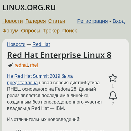
LINUX.ORG.RU
Новости
Галерея
Статьи
Регистрация
-
Вход
Форум
Опросы
Трекер
Поиск
Новости
—
Red Hat
Red Hat Enterprise Linux 8
redhat
,
rhel
На Red Hat Summit 2019 была
представлена
новая версия дистрибутива
1
RHEL, основаного на Fedora 28. Данный
релиз является последним в линейке,
созданным без непосредственного участия
2
владельца Red Hat — IBM.
Из отличительных нововведений: