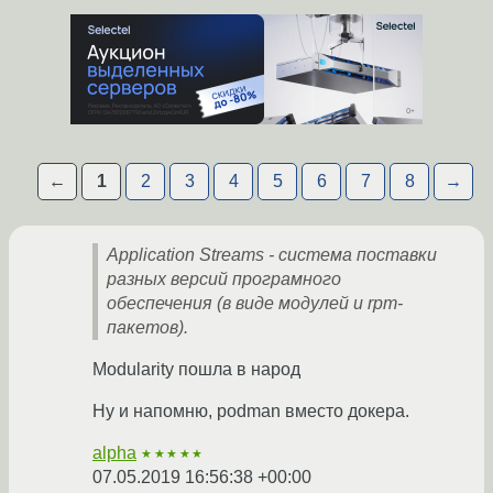
←
1
2
3
4
5
6
7
8
→
Application Streams - система поставки
разных версий програмного
обеспечения (в виде модулей и rpm-
пакетов).
Modularity пошла в народ
Ну и напомню, podman вместо докера.
alpha
★★★★★
07.05.2019 16:56:38 +00:00