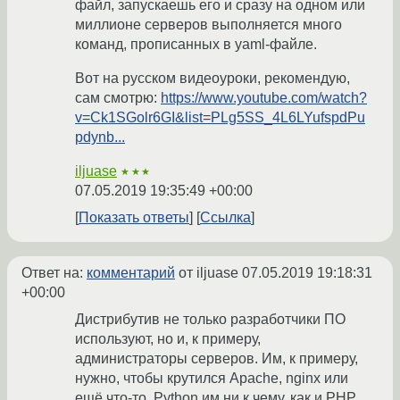
файл, запускаешь его и сразу на одном или
миллионе серверов выполняется много
команд, прописанных в yaml-файле.
Вот на русском видеоуроки, рекомендую,
сам смотрю:
https://www.youtube.com/watch?
v=Ck1SGolr6GI&list=PLg5SS_4L6LYufspdPu
pdynb...
iljuase
★★★
07.05.2019 19:35:49 +00:00
Показать ответы
Ссылка
Ответ на:
комментарий
от iljuase
07.05.2019 19:18:31
+00:00
Дистрибутив не только разработчики ПО
используют, но и, к примеру,
администраторы серверов. Им, к примеру,
нужно, чтобы крутился Apache, nginx или
ещё что-то. Python им ни к чему, как и PHP