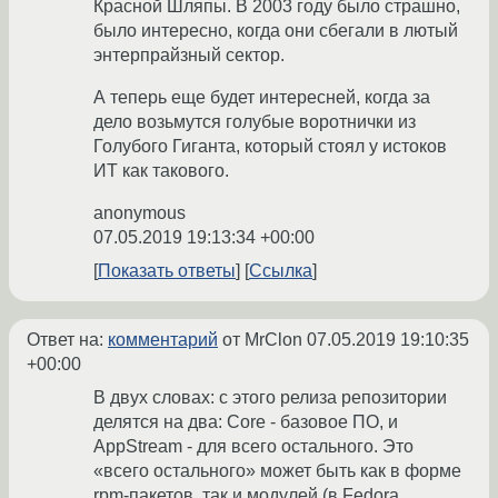
Красной Шляпы. В 2003 году было страшно,
было интересно, когда они сбегали в лютый
энтерпрайзный сектор.
А теперь еще будет интересней, когда за
дело возьмутся голубые воротнички из
Голубого Гиганта, который стоял у истоков
ИТ как такового.
anonymous
07.05.2019 19:13:34 +00:00
Показать ответы
Ссылка
Ответ на:
комментарий
от MrClon
07.05.2019 19:10:35
+00:00
В двух словах: с этого релиза репозитории
делятся на два: Core - базовое ПО, и
AppStream - для всего остального. Это
«всего остального» может быть как в форме
rpm-пакетов, так и модулей (в Fedora