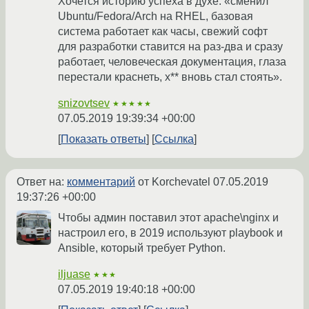
Хочется историю успеха в духе: «сменил
Ubuntu/Fedora/Arch на RHEL, базовая
система работает как часы, свежий софт
для разработки ставится на раз-два и сразу
работает, человеческая документация, глаза
перестали краснеть, х** вновь стал стоять».
snizovtsev
★★★★★
07.05.2019 19:39:34 +00:00
Показать ответы
Ссылка
Ответ на:
комментарий
от Korchevatel
07.05.2019
19:37:26 +00:00
Чтобы админ поставил этот apache\nginx и
настроил его, в 2019 используют playbook и
Ansible, который требует Python.
iljuase
★★★
07.05.2019 19:40:18 +00:00