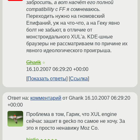
забросить, а вот насчёт его полной
compatibility c FF я сомневаюсь.
Переходить нужно на гномовский
Епифаний, уж на что-что, а на Геку явно
болт не забьют, в отличие от
монстроидального XUL'а. KDE-шные
браузеры не рассматриваем по причине их
явного идеологического проигрыша.
Gharik
☆
16.10.2007 06:29:20 +00:00
Показать ответы
Ссылка
Ответ на:
комментарий
от Gharik
16.10.2007 06:29:20
+00:00
Проблема в том, Гарик, что XUL engine
сейчас зашит в gecko по самое не хочу. За
это я просто ненавижу Moz Co.
birdie