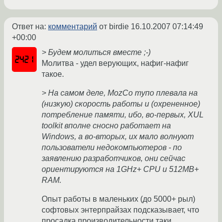
Ответ на:
комментарий
от birdie
16.10.2007 07:14:49
+00:00
> Будем молиться вместе ;-)
Молитва - удел верующих, нафиг-нафиг
такое.
> На самом деле, MozCo тупо плевала на
(низкую) скорость работы и (охрененное)
потребление памяти, ибо, во-первых, XUL
toolkit вполне сносно работает на
Windows, а во-вторых, их мало волнуют
пользователи недокомпьютеров - по
заявлению разработчиков, они сейчас
ориентируются на 1GHz+ CPU и 512MB+
RAM.
Опыт работы в маленьких (до 5000+ рыл)
софтовых энтерпрайзах подсказывает, что
просадка производительности таки