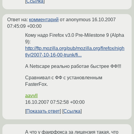
Ссылка
Ответ на:
комментарий
от anonymous
16.10.2007
07:45:09 +00:00
Кому надо Firefox v3.0 Pre-Milestone 9 (Alpha
9):
http://ftp.mozilla.org/pub/mozilla.org/firefox/nigh
tly/2007-10-16-00-trunk/fi...
А Netscape реально работае быстрее ФФ!!!
Сравнивал с ФФ с установленным
FasterFox.
aavvll
16.10.2007 07:52:58 +00:00
Показать ответ
Ссылка
А что у фаирфокса за лицензия такая, что