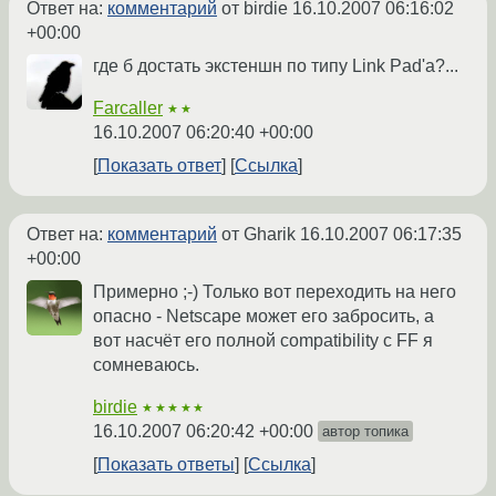
Ответ на:
комментарий
от birdie
16.10.2007 06:16:02
+00:00
где б достать экстеншн по типу Link Pad'а?...
Farcaller
★★
16.10.2007 06:20:40 +00:00
Показать ответ
Ссылка
Ответ на:
комментарий
от Gharik
16.10.2007 06:17:35
+00:00
Примерно ;-) Только вот переходить на него
опасно - Netscape может его забросить, а
вот насчёт его полной compatibility c FF я
сомневаюсь.
birdie
★★★★★
16.10.2007 06:20:42 +00:00
автор топика
Показать ответы
Ссылка