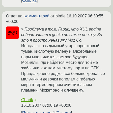
Ссылка
Ответ на:
комментарий
от birdie
16.10.2007 06:30:55
+00:00
> Проблема в том, Гарик, что XUL engine
сейчас зашит в gecko по самое не хочу. За
это я просто ненавижу Moz Co.
Иногда сквозь дымный угар, порошковый
туман, кислотную пелену и алкогольные
пары мне видится светлое будущее
Мозиллы, где найдётся место для той же
жабы или, скажем, чистому порту на GTK+.
Правда крайне редко, всё больше кровавые
мальчики и девочки пополам с гибелью
мира в термоядерном очистительном
пламени. Может оно и к лучшему.
Gharik
☆
16.10.2007 07:08:19 +00:00
Показать ответы
Ссылка