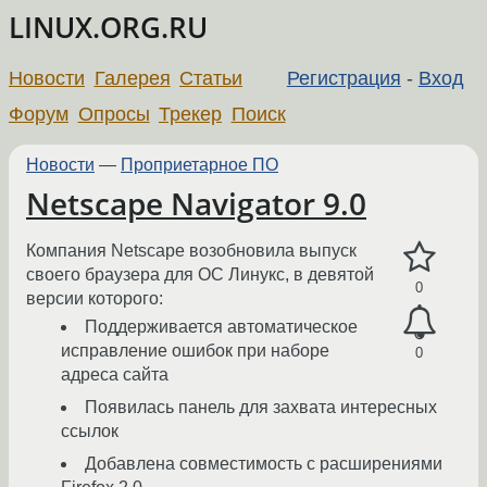
LINUX.ORG.RU
Новости
Галерея
Статьи
Регистрация
-
Вход
Форум
Опросы
Трекер
Поиск
Новости
—
Проприетарное ПО
Netscape Navigator 9.0
Компания Netscape возобновила выпуск
своего браузера для ОС Линукс, в девятой
0
версии которого:
Поддерживается автоматическое
исправление ошибок при наборе
0
адреса сайта
Появилась панель для захвата интересных
ссылок
Добавлена совместимость с расширениями