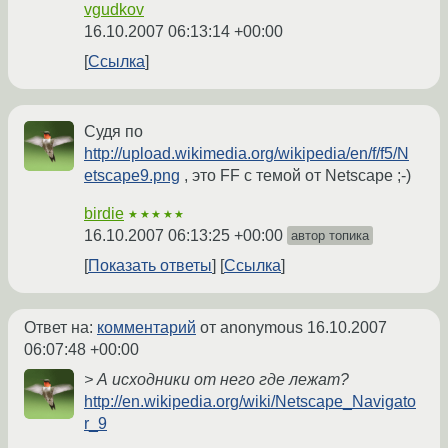
vgudkov
16.10.2007 06:13:14 +00:00
Ссылка
Судя по
http://upload.wikimedia.org/wikipedia/en/f/f5/N
etscape9.png
, это FF с темой от Netscape ;-)
birdie
★★★★★
16.10.2007 06:13:25 +00:00
автор топика
Показать ответы
Ссылка
Ответ на:
комментарий
от anonymous
16.10.2007
06:07:48 +00:00
> А исходники от него где лежат?
http://en.wikipedia.org/wiki/Netscape_Navigato
r_9