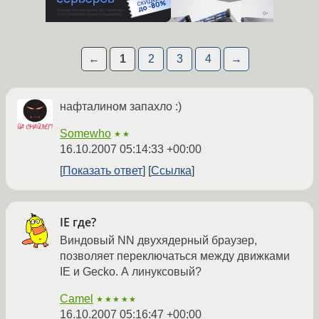
←
1
2
3
4
→
нафталином запахло :)
Somewho
★★
16.10.2007 05:14:33 +00:00
Показать ответ
Ссылка
IE где?
Виндовый NN двухядерный браузер,
позволяет переключаться между движками
IE и Gecko. А линуксовый?
Camel
★★★★★
16.10.2007 05:16:47 +00:00