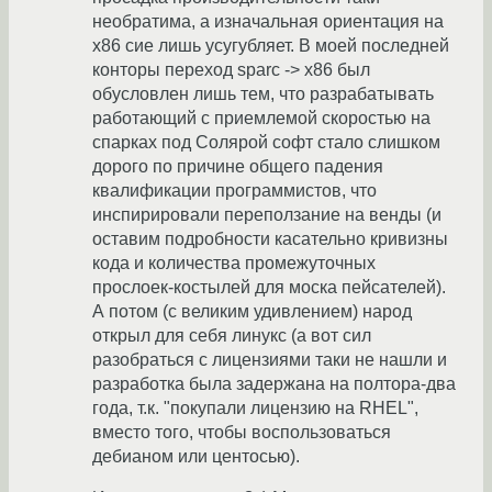
необратима, а изначальная ориентация на
x86 сие лишь усугубляет. В моей последней
конторы переход sparc -> x86 был
обусловлен лишь тем, что разрабатывать
работающий с приемлемой скоростью на
спарках под Солярой софт стало слишком
дорого по причине общего падения
квалификации программистов, что
инспирировали переползание на венды (и
оставим подробности касательно кривизны
кода и количества промежуточных
прослоек-костылей для моска пейсателей).
А потом (с великим удивлением) народ
открыл для себя линукс (а вот сил
разобраться с лицензиями таки не нашли и
разработка была задержана на полтора-два
года, т.к. "покупали лицензию на RHEL",
вместо того, чтобы воспользоваться
дебианом или центосью).