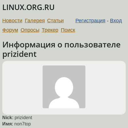
LINUX.ORG.RU
Новости
Галерея
Статьи
Регистрация
-
Вход
Форум
Опросы
Трекер
Поиск
Информация о пользователе
prizident
Nick:
prizident
Имя:
non7top