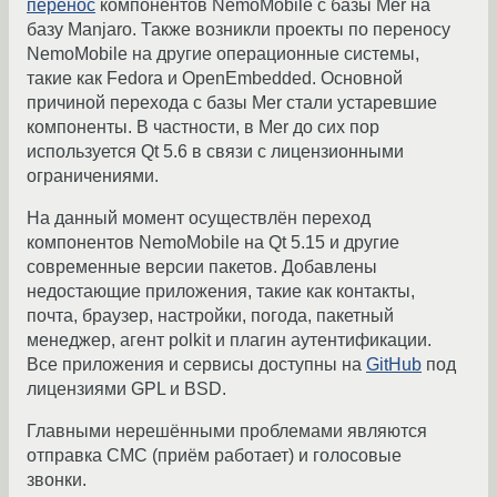
перенос
компонентов NemoMobile с базы Mer на
базу Manjaro. Также возникли проекты по переносу
NemoMobile на другие операционные системы,
такие как Fedora и OpenEmbedded. Основной
причиной перехода с базы Mer стали устаревшие
компоненты. В частности, в Mer до сих пор
используется Qt 5.6 в связи с лицензионными
ограничениями.
На данный момент осуществлён переход
компонентов NemoMobile на Qt 5.15 и другие
современные версии пакетов. Добавлены
недостающие приложения, такие как контакты,
почта, браузер, настройки, погода, пакетный
менеджер, агент polkit и плагин аутентификации.
Все приложения и сервисы доступны на
GitHub
под
лицензиями GPL и BSD.
Главными нерешёнными проблемами являются
отправка СМС (приём работает) и голосовые
звонки.