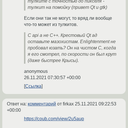
тулките с точностью до пикселя -
тулкит на помойку (привет Qt и gtk)
Если они так не могут, то вряд ли вообще
что-то может из тулкитов.
C api а не C++. Крестовый Qt ад
оставьте мазохистам. Enlightenment не
пробовал юзать? Он на чистом С, когда
я его смотрел, по скорости он был крут
(даже быстрее Крысы).
anonymous
26.11.2021 07:30:57 +00:00
Ссылка
Ответ на:
комментарий
от firkax
25.11.2021 09:22:53
+00:00
https://coub.com/view/2u5aup