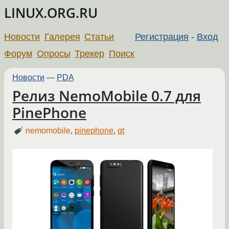
LINUX.ORG.RU
Новости
Галерея
Статьи
Регистрация
-
Вход
Форум
Опросы
Трекер
Поиск
Новости
—
PDA
Релиз NemoMobile 0.7 для
PinePhone
nemomobile
,
pinephone
,
qt