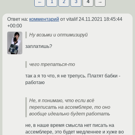
←
1
2
3
4
→
Ответ на:
комментарий
от vitalif
24.11.2021 18:45:44
+00:00
Ну возьми и оптимизируй
заплатишь?
чего трепаться-то
так а я то что, я не трепусь. Платят бабки -
работаю
Не, я понимаю, что если всё
переписать на ассемблере, то оно
вообще идеально будет работать
не, в наше время смысла нет писать на
ассемблере, это будет медленнее и хуже во