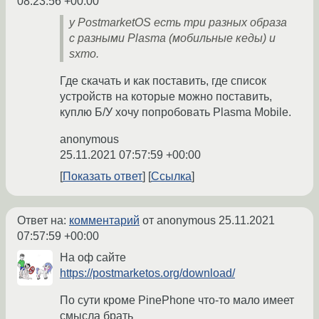
08:23:56 +00:00
у PostmarketOS есть три разных образа
с разными Plasma (мобильные кеды) и
sxmo.
Где скачать и как поставить, где список
устройств на которые можно поставить,
куплю Б/У хочу попробовать Plasma Mobile.
anonymous
25.11.2021 07:57:59 +00:00
Показать ответ
Ссылка
Ответ на:
комментарий
от anonymous
25.11.2021
07:57:59 +00:00
На оф сайте
https://postmarketos.org/download/
По сути кроме PinePhone что-то мало имеет
смысла брать