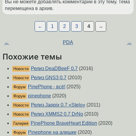
Вы не можете добавлять комментарии в эту тему. Тема
перемещена в архив.
←
1
2
3
4
→
←
PDA
→
Похожие темы
Релиз DeaDBeeF 0.7
(2016)
Новости
Релиз GNS3 0.7
(2010)
Новости
PinePhone - всё!
(2025)
Форум
pinephone
(2020)
Форум
Релиз Jappix 0.7 «Stelo»
(2011)
Новости
Релиз XMMS2 0.7 DrNo
(2010)
Новости
PinePhone BraveHeart Edition
(2020)
Галерея
Pinephone на алишке
(2020)
Форум