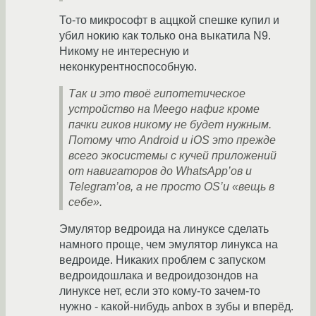
То-то микрософт в аццкой спешке купил и
убил нокию как только она выкатила N9.
Никому не интересную и
неконкурентноспособную.
Так и это твоё гипотетическое
устройство на Meego нафиг кроме
пачки гиков никому не будет нужным.
Потому что Android и iOS это прежде
всего экосистемы с кучей приложений
от навигаторов до WhatsApp’ов и
Telegram’ов, а не просто OS’и «вещь в
себе».
Эмулятор ведроида на линуксе сделать
намного проще, чем эмулятор линукса на
ведроиде. Никаких проблем с запуском
ведроидошлака и ведроидозондов на
линуксе нет, если это кому-то зачем-то
нужно - какой-нибудь anbox в зубы и вперёд.