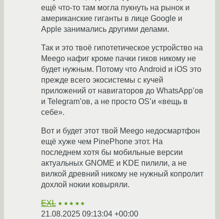
ещё что-то там могла пукнуть на рынок и
американские гиганты в лице Google и
Apple занимались другими делами.
Так и это твоё гипотетическое устройство на
Meego нафиг кроме пачки гиков никому не
будет нужным. Потому что Android и iOS это
прежде всего экосистемы с кучей
приложений от навигаторов до WhatsApp’ов
и Telegram’ов, а не просто OS’и «вещь в
себе».
Вот и будет этот твой Meego недосмартфон
ещё хуже чем PinePhone этот. На
последнем хотя бы мобильные версии
актуальных GNOME и KDE пилили, а не
вилкой древний никому не нужный копролит
дохлой нокии ковыряли.
EXL
★★★★★
21.08.2025 09:13:04 +00:00