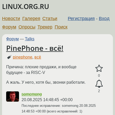
LINUX.ORG.RU
Новости
Галерея
Статьи
Регистрация
-
Вход
Форум
Опросы
Трекер
Поиск
Форум
—
Talks
PinePhone - всё!
pinephone
,
всё
Причина: плохие продажи, и вообще
будущее - за RISC-V
0
А жаль. У него, хотя бы, звонки работали.
2
somemong
20.08.2025 14:48:45 +00:00
Последнее исправление: somemong
20.08.2025
14:48:53 +00:00
(всего исправлений: 1)