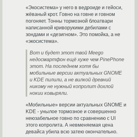
«Экосистема» у него в ведроиде и гейоси,
жёваный крот. Говно на говне и говном
погоняет. Тонны тормозной блоатвари
написанной криворукими дебилами с
зондами и «дезигном». Это помойка, а не
«экосистема».
Вот и будет этот твой Meego
недосмартфон ещё хуже чем PinePhone
этот. На последнем хотя бы
мобильные версии актуальных GNOME
и KDE пилили, а не вилкой древний
никому не нужный копролит дохлой
нокии ковыряли.
«Мобильные» версии актуальных GNOME и
KDE - унылое тормозное и совершенно
неюзабельное говно по сравнению с UI
этого копролита. А невменяемая цена
девайса убила всю затею окончательно.