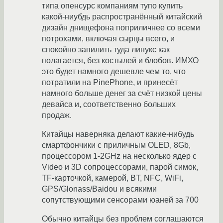
типа опенсурс компаниям тупо купить
какой-ниубдь распространённый китайский
дизайн днищефона поприличнее со всеми
потрохами, включая сырцы всего, и
спокойно запилить туда линукс как
полагается, без костылей и блобов. ИМХО
это будет намного дешевле чем то, что
потратили на PinePhone, и принесёт
намного больше денег за счёт низкой цены
девайса и, соответственно больших
продаж.
Китайцы наверняка делают какие-нибудь
смартфончики с приличным OLED, 8Gb,
процессором 1-2GHz на несколько ядер с
Video и 3D сопроцессорами, парой симок,
TF-карточкой, камерой, BT, NFC, WiFi,
GPS/Glonass/Baidou и всякими
сопутствующими сенсорами юаней за 700
Обычно китайцы без проблем соглашаются