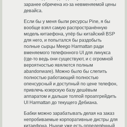
заранее обречена из-за невменяемой цены
девайса.
Если бы у меня были ресурсы Pine, я бы
вообще взял самую распространённую
модель китаефона, упёр бы китайский BSP
для него, и попытался бы раздобыть
полные сырцы Meego Harmattan ради
вменяемого телефонного UI для линукса
(где-то ведь они существуют, и с огромной
вероятностью явялются полным
abandonware). Можно было бы слепить
полностью работающий полностью
опенсурсный и доступный по цене телефон,
привлечь юзерскую базу дешёвым
аппаратом и дальше толпой проапгрейдить
UI Harmattan до текущего Дебиана.
Бабки можно зарабатывать делая на заказ
непробиваемые корпоративные дистры для
китаефона. Нынче уже есть определённый