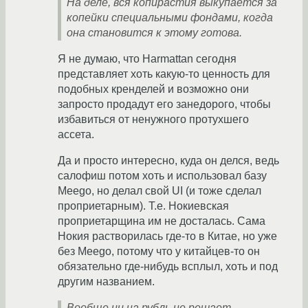
На деле, вся копирастия выкупается за
копейки специальными фондами, когда
она становится к этому готова.
Я не думаю, что Harmattan сегодня
представляет хоть какую-то ценность для
подобных кренделей и возможно они
запросто продадут его занедорого, чтобы
избавиться от ненужного протухшего
ассета.
Да и просто интересно, куда он делся, ведь
салофиш потом хоть и использовал базу
Meego, но делал свой UI (и тоже сделал
проприетарным). Т.е. Нокиевская
проприетарщина им не досталась. Сама
Нокия растворилась где-то в Китае, но уже
без Meego, потому что у китайцев-то он
обязательно где-нибудь всплыл, хоть и под
другим названием.
Вообще ни на рубль не решает.