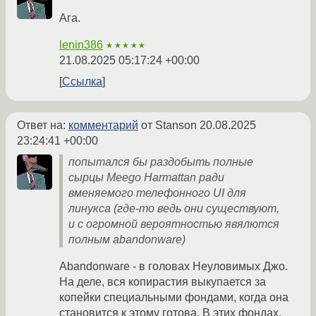
Ага.
lenin386
★★★★★
21.08.2025 05:17:24 +00:00
Ссылка
Ответ на:
комментарий
от Stanson
20.08.2025
23:24:41 +00:00
попытался бы раздобыть полные
сырцы Meego Harmattan ради
вменяемого телефонного UI для
линукса (где-то ведь они существуют,
и с огромной вероятностью явялются
полным abandonware)
Abandonware - в головах Неуловимых Джо.
На деле, вся копирастия выкупается за
копейки специальными фондами, когда она
становится к этому готова. В этих фондах,