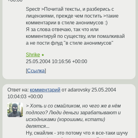
Spectr >Почитай тексты, и разберись с
лицензиями, прежде чем постить >такие
комментарии в стиле анонимусов :)
Я за слова отвечаю, так что или
комментируй по существу, или помалкивай
а не пости флуд "в стиле анонимусов"
Shrike
★
25.05.2004 10:16:56 +00:00
Ссылка
Ответ на:
комментарий
от adarovsky
25.05.2004
10:04:03 +00:00
> Хоть и со смайликом, но чего же в нём
подлого? Люди деньги зарабатывают и
исходниками (хорошими, кстати)
делятся...
Ну, смайлик - это потому что я все-таки шучу