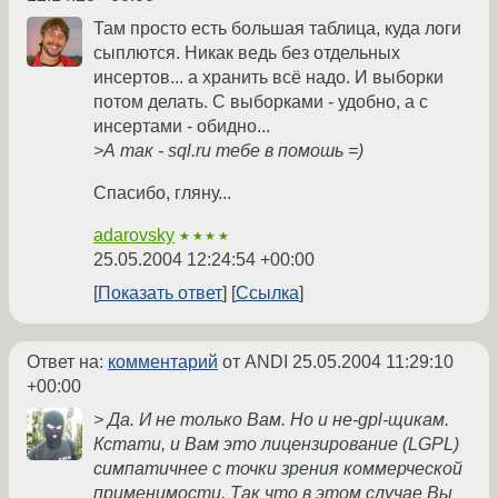
Там просто есть большая таблица, куда логи
сыплются. Никак ведь без отдельных
инсертов... а хранить всё надо. И выборки
потом делать. С выборками - удобно, а с
инсертами - обидно...
>А так - sql.ru тебе в помошь =)
Спасибо, гляну...
adarovsky
★★★★
25.05.2004 12:24:54 +00:00
Показать ответ
Ссылка
Ответ на:
комментарий
от ANDI
25.05.2004 11:29:10
+00:00
> Да. И не только Вам. Но и не-gpl-щикам.
Кстати, и Вам это лицензирование (LGPL)
симпатичнее с точки зрения коммерческой
применимости. Так что в этом случае Вы