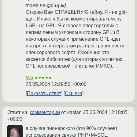
тоже не-gpl-щик)
Открою Вам СТРАШШНУЮ тайну. Я - не gpl-
щик. Иначе я бы не комментировал смену
LGPL на GPL. Я скороее оперсорсовик с
легким левым уклоном в сторону GPL:) В
некоторых случаях применение GPL идет
вразрез с интересами распространенности
опенсорцового софта. Особенно это
касается библиотек (для которых я считаю
GPL неприемлемой - опять же ИМХО).
svu
★★★★★
25.05.2004 12:29:50 +00:00
Показать ответ
Ссылка
Ответ на:
комментарий
от kasian
25.05.2004 12:18:05
+00:00
в случае пионерского (это 90% случаев)
использования связки PHP+MySQL,