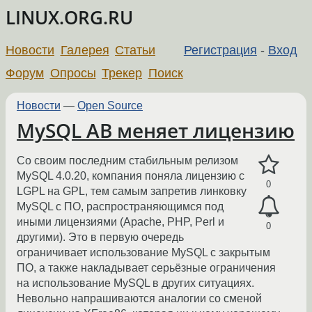
LINUX.ORG.RU
Новости
Галерея
Статьи
Регистрация
-
Вход
Форум
Опросы
Трекер
Поиск
Новости
—
Open Source
MySQL AB меняет лицензию
Со своим последним стабильным релизом
MySQL 4.0.20, компания поняла лицензию с
0
LGPL на GPL, тем самым запретив линковку
MySQL c ПО, распространяющимся под
иными лицензиями (Apache, PHP, Perl и
0
другими). Это в первую очередь
ограничивает использование MySQL с закрытым
ПО, а также накладывает серьёзные ограничения
на использование MySQL в других ситуациях.
Невольно напрашиваются аналогии со сменой