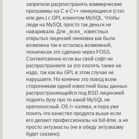
запретили расрпостранять коммерческие
программы на С и С++ линкующиеся (стат.
или дин.) с GPL клиентом MySQL. Чтобы
люди на MySQL просто так деньги не
наваривали. Для _всех_ известных
открытых лицензий линковка как была
возможна так и осталась возможной,
технически это сделано через FOSS.
Соответсвенно если вы свой софт не
распространяете за это платить также не
надо, так как вы GPL в этом случае не
нарушаете. Но конечно это повод всем
сторонникам одной известной базы данных
распространяющейся под BSD лицензией
поднять бузу про то какой MySQL не
opensourcный. OS != халява, и пора уже
понять что качество продукта выше если
его делают профессионалы на full-time, а не
просто энтузиасты (не в обиду энтузиазму
будет сказано).