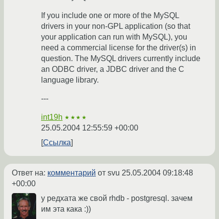
If you include one or more of the MySQL
drivers in your non-GPL application (so that
your application can run with MySQL), you
need a commercial license for the driver(s) in
question. The MySQL drivers currently include
an ODBC driver, a JDBC driver and the C
language library.
---
int19h
★★★★
25.05.2004 12:55:59 +00:00
Ссылка
Ответ на:
комментарий
от svu
25.05.2004 09:18:48
+00:00
у редхата же свой rhdb - postgresql. зачем
им эта кака :))