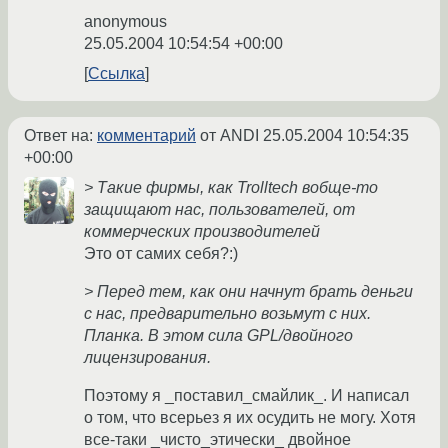
anonymous
25.05.2004 10:54:54 +00:00
Ссылка
Ответ на:
комментарий
от ANDI
25.05.2004 10:54:35
+00:00
> Такие фирмы, как Trolltech вобще-то
защищают нас, пользователей, от
коммерческих производителей
Это от самих себя?:)
> Перед тем, как они начнут брать деньги
с нас, предварительно возьмут с них.
Планка. В этом сила GPL/двойного
лицензирования.
Поэтому я _поставил_смайлик_. И написал
о том, что всерьез я их осудить не могу. Хотя
все-таки _чисто_этически_ двойное