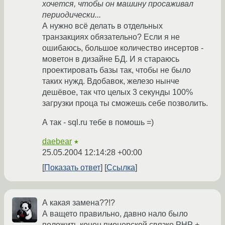
хочется, чтобы он машину просаживал
периодически...
А нужно всё делать в отдельных
транзакциях обязательно? Если я не
ошибаюсь, большое количество инсертов -
моветон в дизайне БД. И я стараюсь
проектировать базы так, чтобы не было
таких нужд. Вдобавок, железо нынче
дешёвое, так что целых 3 секунды 100%
загрузки проца ты сможешь себе позволить.
А так - sql.ru тебе в помошь =)
daebear
★
25.05.2004 12:14:28 +00:00
Показать ответ
Ссылка
А какая замена??!?
А ващето правильно, давно нало было
положить конец пионерской связке PHP +