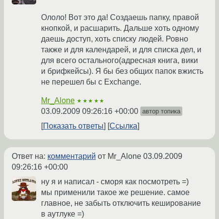
Ололо! Вот это да! Создаешь папку, правой
кнопкой, и расшарить. Дальше хоть одному
даешь доступ, хоть списку людей. Ровно
также и для календарей, и для списка дел, и
для всего остального(адресная книга, вики
и брифкейсы). Я бы без общих папок вжисть
не перешел бы с Exchange.
Mr_Alone
★★★★★
03.09.2009 09:26:16 +00:00
автор топика
Показать ответы
Ссылка
Ответ на:
комментарий
от Mr_Alone
03.09.2009
09:26:16 +00:00
ну я и написал - сморя как посмотреть =)
мы применили такое же решение. самое
главное, не забыть отключить кеширование
в аутлуке =)