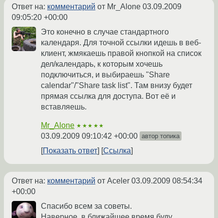
Ответ на:
комментарий
от Mr_Alone
03.09.2009
09:05:20 +00:00
Это конечно в случае стандартного
календаря. Для точной ссылки идешь в веб-
клиент, жмякаешь правой кнопкой на список
дел/календарь, к которым хочешь
подключиться, и выбираешь "Share
calendar"/"Share task list". Там внизу будет
прямая ссылка для доступа. Вот её и
вставляешь.
Mr_Alone
★★★★★
03.09.2009 09:10:42 +00:00
автор топика
Показать ответ
Ссылка
Ответ на:
комментарий
от Aceler
03.09.2009 08:54:34
+00:00
Спасибо всем за советы.
Наверное, в ближайшее время буду