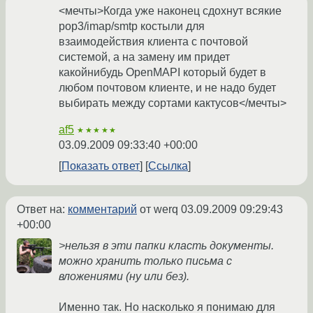
<мечты>Когда уже наконец сдохнут всякие
pop3/imap/smtp костыли для
взаимодействия клиента с почтовой
системой, а на замену им придет
какойнибудь OpenMAPI который будет в
любом почтовом клиенте, и не надо будет
выбирать между сортами кактусов</мечты>
af5
★★★★★
03.09.2009 09:33:40 +00:00
Показать ответ
Ссылка
Ответ на:
комментарий
от werq
03.09.2009 09:29:43
+00:00
>нельзя в эти папки класть документы.
можно хранить только письма с
вложениями (ну или без).
Именно так. Но насколько я понимаю для