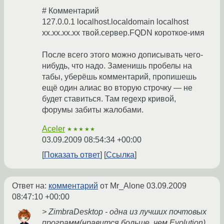
# Комментарий
127.0.0.1 localhost.localdomain localhost
xx.xx.xx.xx твой.сервер.FQDN короткое-имя
После всего этого можно дописывать чего-
нибудь, что надо. Заменишь пробелы на
табы, уберёшь комментарий, пропишешь
ещё один алиас во вторую строчку — не
будет ставиться. Там regexp кривой,
форумы забиты жалобами.
Aceler
★★★★★
03.09.2009 08:54:34 +00:00
Показать ответ
Ссылка
Ответ на:
комментарий
от Mr_Alone
03.09.2009
08:47:10 +00:00
> ZimbraDesktop - одна из лучших почтовых
программ(нравится больше, чем Evolution).