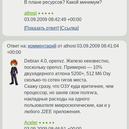
В плане ресурсов? Какой минимум?
athost
★★★★★
03.09.2009 08:42:49 +00:00
Показать ответ
Ссылка
Ответ на:
комментарий
от athost
03.09.2009 08:41:04
+00:00
Debian 4.0, openvz. Железо неизвестно,
поскольку openvz. Примерно — 10%
двухядерного атлона 5200+, 512 Мб Озу
сколько-то сотен гигов места.
Скажу сразу, что ОЗУ куда критичнее, чем
процессор, но заняв свои полгига,
накладные расходы на одного
пользователя микроскопические, как и у
любого J2EE приложения.
Aceler
★★★★★
03.09.2009 08:46:51 +00:00