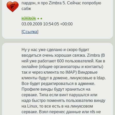
пардон, я про Zimbra 5. Сейчас попробую
сабж
k0l0b0k
★★
03.09.2009 10:54:05 +00:00
Ссылка
Ну у нас уже сделано и скоро будит
вводиться очень хорошая связка. Zimbra (В
ней уже работают 600 пользователей. Как в
онлайне (общие организаторы и контакты)
так и через клиента по IMAP) Виндовые
клиенты будут в домене, линуксовые в ldap.
Все будет редактироваться в админке.
Профиле винды будут храниться на
серваке. Типа если винт парушьтся или
надо быстро поменять пользователю винду
на Linux, то все есть в на линуксовом
серваке. Взял перенес данные или nfs не