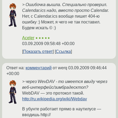
> Ошибочка вышла. Специально проверил.
Calendar.ics надо, вместо просто Calendar.
Нет, с Calendar.ics вообще пишет 404-ю
ошибку :) Может, я чего не так поставил.
Будем искать © :)
Aceler
★★★★★
03.09.2009 09:58:48 +00:00
Показать ответ
Ссылка
Ответ на:
комментарий
от werq
03.09.2009 09:46:44
+00:00
> через WevDAV - то имеется ввиду через
веб-интерфейс/зимбрадесктоп?
WebDAV — это протокол такой.
http://ru.wikipedia.org/wiki/Webdav
В убунте работает прямо в наутилусе —
вводишь http://