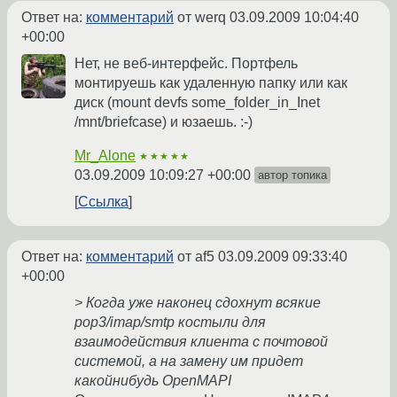
Ответ на:
комментарий
от werq
03.09.2009 10:04:40
+00:00
Нет, не веб-интерфейс. Портфель
монтируешь как удаленную папку или как
диск (mount devfs some_folder_in_Inet
/mnt/briefcase) и юзаешь. :-)
Mr_Alone
★★★★★
03.09.2009 10:09:27 +00:00
автор топика
Ссылка
Ответ на:
комментарий
от af5
03.09.2009 09:33:40
+00:00
> Когда уже наконец сдохнут всякие
pop3/imap/smtp костыли для
взаимодействия клиента с почтовой
системой, а на замену им придет
какойнибудь OpenMAPI