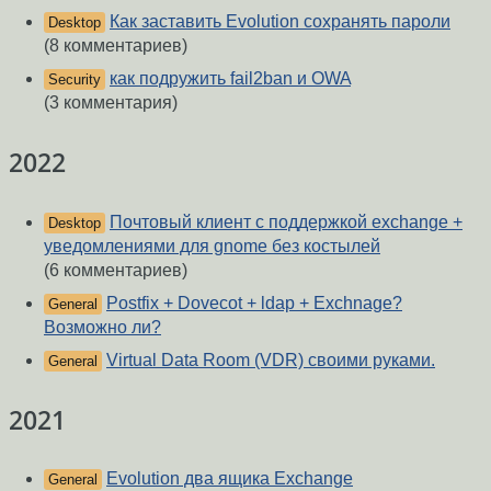
Как заставить Evolution сохранять пароли
Desktop
(8 комментариев)
как подружить fail2ban и OWA
Security
(3 комментария)
2022
Почтовый клиент с поддержкой exchange +
Desktop
уведомлениями для gnome без костылей
(6 комментариев)
Postfix + Dovecot + ldap + Exchnage?
General
Возможно ли?
Virtual Data Room (VDR) своими руками.
General
2021
Evolution два ящика Exchange
General