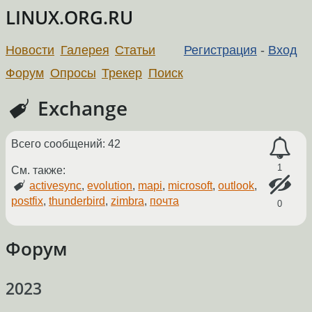
LINUX.ORG.RU
Новости
Галерея
Статьи
Регистрация
-
Вход
Форум
Опросы
Трекер
Поиск
Exchange
Всего сообщений: 42
1
См. также:
activesync
,
evolution
,
mapi
,
microsoft
,
outlook
,
postfix
,
thunderbird
,
zimbra
,
почта
0
Форум
2023