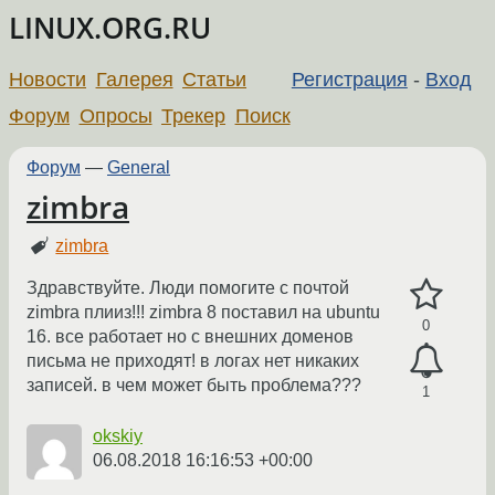
LINUX.ORG.RU
Новости
Галерея
Статьи
Регистрация
-
Вход
Форум
Опросы
Трекер
Поиск
Форум
—
General
zimbra
zimbra
Здравствуйте. Люди помогите с почтой
zimbra плииз!!! zimbra 8 поставил на ubuntu
0
16. все работает но с внешних доменов
письма не приходят! в логах нет никаких
записей. в чем может быть проблема???
1
okskiy
06.08.2018 16:16:53 +00:00