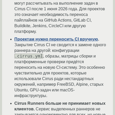
могут рассчитывать на выполнение задач в
Cirrus CI после 1 июня 2026 года. Для проектов
это означает необходимость переноса
пайплайнов на GitHub Actions, GitLab CI,
Buildkite, Jenkins, CircleCI или другую
платформу.
Проектам нужно переносить CI вручную
.
Закрытие Cirrus CI не сводится к замене одного
раннера на другой: конфигурации
.cirrus.yml
, образы, матрицы сборки и
платформенные проверки придётся
переносить на новую CI-систему. Это особенно
чувствительно для проектов, которые
использовали Cirrus ради нестандартных
окружений, например FreeBSD, Alpine, старых
Ubuntu, GPU-задач или macOS-
инфраструктуры.
Cirrus Runners больше не принимает новых
клиентов.
Сервис выделенных раннеров не
закрывается одномоментно для всех, но новые