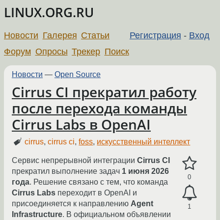
LINUX.ORG.RU
Новости
Галерея
Статьи
Регистрация
-
Вход
Форум
Опросы
Трекер
Поиск
Новости
—
Open Source
Cirrus CI прекратил работу
после перехода команды
Cirrus Labs в OpenAI
cirrus
,
cirrus ci
,
foss
,
искусственный интеллект
Сервис непрерывной интеграции
Cirrus CI
прекратил выполнение задач
1 июня 2026
0
года
. Решение связано с тем, что команда
Cirrus Labs
переходит в OpenAI и
присоединяется к направлению
Agent
1
Infrastructure
. В официальном объявлении