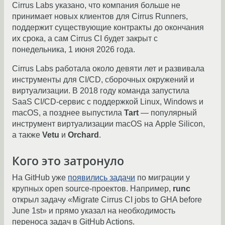
Cirrus Labs указано, что компания больше не
принимает новых клиентов для Cirrus Runners,
поддержит существующие контракты до окончания
их срока, а сам Cirrus CI будет закрыт с
понедельника, 1 июня 2026 года.
Cirrus Labs работала около девяти лет и развивала
инструменты для CI/CD, сборочных окружений и
виртуализации. В 2018 году команда запустила
SaaS CI/CD-сервис с поддержкой Linux, Windows и
macOS, а позднее выпустила
Tart
— популярный
инструмент виртуализации macOS на Apple Silicon,
а также
Vetu
и
Orchard
.
Кого это затронуло
На GitHub уже
появились задачи
по миграции у
крупных open source-проектов. Например,
runc
открыл задачу «Migrate Cirrus CI jobs to GHA before
June 1st» и прямо указал на необходимость
переноса задач в GitHub Actions.