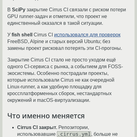
В
SciPy
закрытие Cirrus CI связали с риском потери
GPU runner-задач и отметили, что проект не
единственный оказался в такой ситуации.
У
fish shell
Cirrus CI
использовался для проверок
FreeBSD, Alpine и старых версий Ubuntu; без
замены проект рисковал потерять эти CI-прогоны.
Закрытие Cirrus CI стало не просто уходом ещё
одного CI-сервиса с рынка, а событием для FOSS-
экосистемы. Особенно пострадали проекты,
которые использовали Cirrus не как очередной
Linux-runner, а как удобную площадку для
кроссплатформенных сборок, нестандартных
окружений и macOS-виртуализации.
Что именно меняется
Cirrus CI закрыт.
Репозитории,
.cirrus.yml
использовавшие
, больше не