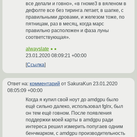
все делали и говно», «в гноме3 в вяленом в
дефолте все без тиринга летает, в шапке, с
правильными дровами, и железом тоже, по
пятницам, раз в месяц, когда марс
правильно расположен и фаза луны
соответствующая».
alwayslate
★★
23.01.2020 08:09:21 +00:00
Ссылка
Ответ на:
комментарий
от SakuraKun
23.01.2020
08:05:09 +00:00
Когда я купил свой ноут до amdgpu было
ещё сильно далеко, использовал fglrx, был
он тем ещё говном. После появления
поддержки моей карты в amdgpu ради
интереса решил измерить попугаев одним
бенчмарком, с amdgpu производительность