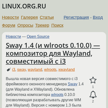
LINUX.ORG.RU
Новости
Галерея
Статьи
Регистрация
-
Вход
Форум
Опросы
Трекер
Поиск
Новости
—
Open Source
Sway 1.4 (и wlroots 0.10.0) —
композитор для Wayland,
совместимый с i3
i3
,
sway
,
wayland
,
wlroots
,
xwayland
Вышла новая версия совместимого с i3
фреймового оконного менеджера
Sway
1.4
1
(для Wayland и XWayland). Обновлена
библиотека композитора
wlroots
0.10.0
(позволяющая разрабатывать другие WM
2
для Wayland). Версия с номером 1.3 была