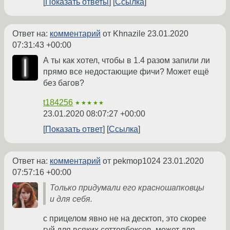
Показать ответы
Ссылка
Ответ на:
комментарий
от Khnazile
23.01.2020
07:31:43 +00:00
А ты как хотел, чтобы в 1.4 разом запили ли
прямо все недостающие фичи? Может ещё
без багов?
t184256
★★★★★
23.01.2020 08:07:27 +00:00
Показать ответ
Ссылка
Ответ на:
комментарий
от pekmop1024
23.01.2020
07:57:16 +00:00
Только придумали его красношапковцы
и для себя.
с прицелом явно не на десктоп, это скорее
гуй для всяких сеттопбоксов, может для