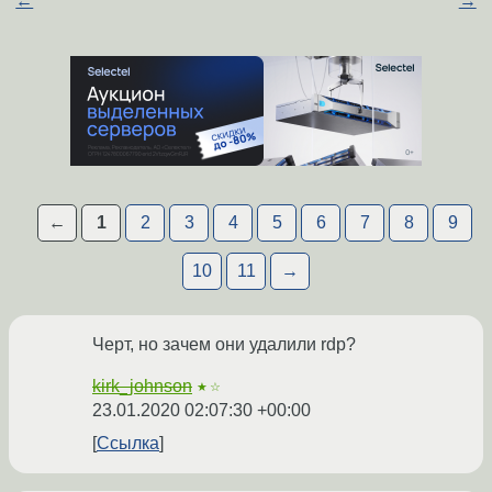
←
→
←
1
2
3
4
5
6
7
8
9
10
11
→
Черт, но зачем они удалили rdp?
kirk_johnson
★☆
23.01.2020 02:07:30 +00:00
Ссылка