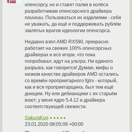
опенсорсу, но и ставят палки в колёса
разработчикам опенсорсного драйвера
nouveau. Пользоваться их изделиями - себя
не уважать, да ещё и поддерживать рублём
заклятых врагов идеологии опенсорса.
Недавно взял AMD RX590, прекрасно
работает на свежих 100% опенсорсных
драйверах и все игори, что пока
попробовал, идут на ультра. Ни единого
разрыва, как говорится! Думаю, мифы о
низком качестве драйверов AMD остались
со времён проприетарного fglrx - который,
как и вся проприетарщина, был тем ещё
днищем. Ну или дебианщики с их старьём
воют; у меня ядро 5.4.12 и драйвера
соответствующей свежести.
SakuraKun
★★★★★
23.01.2020 08:05:09 +00:00