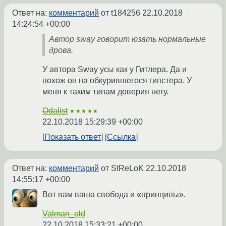
Ответ на:
комментарий
от t184256
22.10.2018
14:24:54 +00:00
Автор sway говорит юзать нормальные
дрова.
У автора Sway усы как у Гитлера. Да и
похож он на обкурившегося гипстера. У
меня к таким типам доверия нету.
Odalist
★★★★★
22.10.2018 15:29:39 +00:00
Показать ответ
Ссылка
Ответ на:
комментарий
от StReLoK
22.10.2018
14:55:17 +00:00
Вот вам ваша свобода и «принципы».
Valman_old
22.10.2018 15:33:21 +00:00