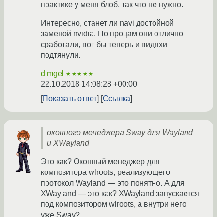
практике у меня блоб, так что не нужно.
Интересно, станет ли navi достойной
заменой nvidia. По процам они отлично
сработали, вот бы теперь и видяхи
подтянули.
dimgel
★★★★★
22.10.2018 14:08:28 +00:00
Показать ответ
Ссылка
оконного менеджера Sway для Wayland
и XWayland
Это как? Оконный менеджер для
композитора wlroots, реализующего
протокол Wayland — это понятно. А для
XWayland — это как? XWayland запускается
под композитором wlroots, а внутри него
уже Sway?