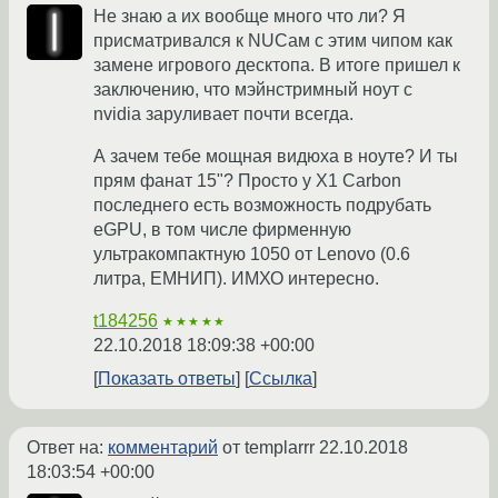
Не знаю а их вообще много что ли? Я
присматривался к NUCам с этим чипом как
замене игрового десктопа. В итоге пришел к
заключению, что мэйнстримный ноут с
nvidia заруливает почти всегда.
А зачем тебе мощная видюха в ноуте? И ты
прям фанат 15"? Просто у X1 Carbon
последнего есть возможность подрубать
eGPU, в том числе фирменную
ультракомпактную 1050 от Lenovo (0.6
литра, ЕМНИП). ИМХО интересно.
t184256
★★★★★
22.10.2018 18:09:38 +00:00
Показать ответы
Ссылка
Ответ на:
комментарий
от templarrr
22.10.2018
18:03:54 +00:00