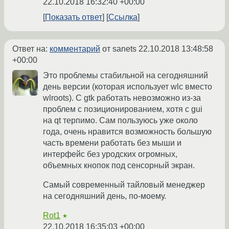
22.10.2018 16:32:40 +00:00
Показать ответ
Ссылка
Ответ на:
комментарий
от sanets
22.10.2018 13:48:58
+00:00
Это проблемы стабильной на сегодняшний
день версии (которая использует wlc вместо
wlroots). C gtk работать невозможно из-за
проблем с позиционированием, хотя с gui
на qt терпимо. Сам пользуюсь уже около
года, очень нравится возможность большую
часть времени работать без мыши и
интерфейс без уродских огромных,
объемных кнопок под сенсорный экран.
Самый современный тайловый менеджер
на сегодняшний день, по-моему.
Rot1
★
22.10.2018 16:35:03 +00:00