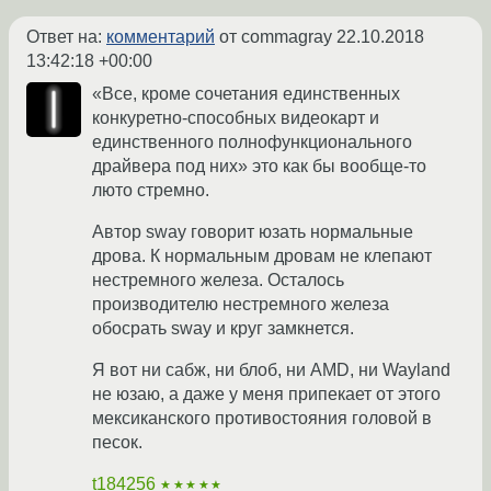
Ответ на:
комментарий
от commagray
22.10.2018
13:42:18 +00:00
«Все, кроме сочетания единственных
конкуретно-способных видеокарт и
единственного полнофункционального
драйвера под них» это как бы вообще-то
люто стремно.
Автор sway говорит юзать нормальные
дрова. К нормальным дровам не клепают
нестремного железа. Осталось
производителю нестремного железа
обосрать sway и круг замкнется.
Я вот ни сабж, ни блоб, ни AMD, ни Wayland
не юзаю, а даже у меня припекает от этого
мексиканского противостояния головой в
песок.
t184256
★★★★★