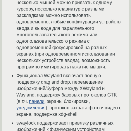
несколько мышей можно приязать к одному
курсору, несколько клавиатур с разными
раскладками можно использовать
одновременно, любые конфигурации устройств
ввода и вывода для параллельного
многопользовательского режима или
однопользовательского режима с
одновременной фокусировкой на разных
экранах (при одновременном использовании
нескольких устройств ввода), возможность
програмно имитировать нажатие мышки.
Функционал Wayland включает полную
поддержку drag and drop, перемещение
изображений/буфера между XWayland и
Wayland, поддержку базовых протоколов GTK
(в т.ч.
панели
, экраны блокировки,
уведомления
), протокол захвата фото и видео с
экрана, поддержка xdg-shell
swaylock поддерживает привязку различных
изображений к физическим устройствам