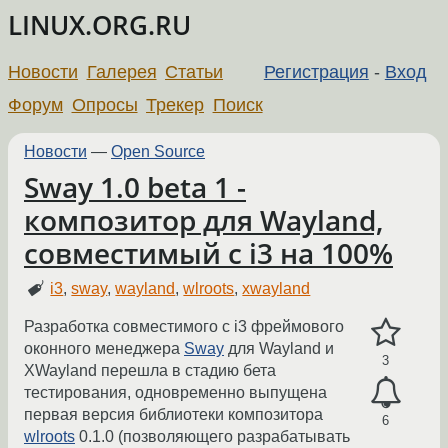
LINUX.ORG.RU
Новости
Галерея
Статьи
Регистрация
-
Вход
Форум
Опросы
Трекер
Поиск
Новости
—
Open Source
Sway 1.0 beta 1 -
композитор для Wayland,
совместимый с i3 на 100%
i3
,
sway
,
wayland
,
wlroots
,
xwayland
Разработка совместимого с i3 фреймового
оконного менеджера
Sway
для Wayland и
3
XWayland перешла в стадию бета
тестирования, одновременно выпущена
первая версия библиотеки композитора
6
wlroots
0.1.0 (позволяющего разрабатывать