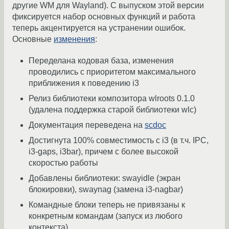
другие WM для Wayland). С выпуском этой версии
фиксируется набор основных функций и работа
теперь акцентируется на устранении ошибок.
Основные
изменения
:
Переделана кодовая база, изменения
проводились с приоритетом максимального
приближения к поведению i3
Релиз библиотеки композитора wlroots 0.1.0
(удалена поддержка старой библиотеки wlc)
Документация переведена на
scdoc
Достигнута 100% совместимость с i3 (в т.ч. IPC,
i3-gaps, i3bar), причем с более высокой
скоростью работы
Добавлены библиотеки: swayidle (экран
блокировки), swaynag (замена i3-nagbar)
Командные блоки теперь не привязаны к
конкретным командам (запуск из любого
контекста)