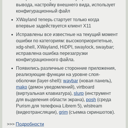
вывода, настройку внешнего вида, использует
конфигурационный файл
XWayland теперь стартует только когда
впервые задействуется клиент X11
Исправлены все известные на текущий момент
ошибки по категориям: высокоприоритетные,
xdg-shell, XWayland, HiDPI, swaylock, swaybar;
исправлена ошибка перезагрузки
конфигурационного файла.
Появились различные сторонние приложения,
реализующие функции на уровне слоя-
оболочки (layer-shell):
waybar
(новая панель),
mako
(демон уведомлений), virtboard
(виртуальная клавиатура),
slurp
(инструмент
для выделения области экрана),
posh
(среда
Purism для телефона Librem 5), wlstream
(видеотрансляции),
grim
(съемка скриншотов).
>>>
Подробности