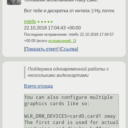
Вот тебе и дискретка от интела :) Ну, почти.
intelfx
★★★★★
22.10.2018 17:04:43 +00:00
Последнее исправление: intelfx
22.10.2018 17:04:57
+00:00
(всего
исправлений: 1
)
Показать ответ
Ссылка
Поддержка одновременной работы с
несколькими видеокартами
Взято отсюда
You can also configure multiple 
graphics cards like so:

WLR_DRM_DEVICES=card0,card1 sway

The first card is used for actual 