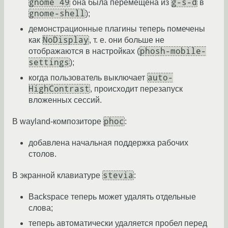
gnome 49
g-s-d
она была перемещена из
в
gnome-shell
);
демонстрационные плагины теперь помечены
NoDisplay
как
, т. е. они больше не
phosh-mobile-
отображаются в настройках (
settings
);
auto-
когда пользователь выключает
HighContrast
, происходит перезапуск
вложенных сессий.
phoc
В wayland-композиторе
:
добавлена начальная поддержка рабочих
столов.
stevia
В экранной клавиатуре
:
Backspace теперь может удалять отдельные
слова;
теперь автоматически удаляется пробел перед