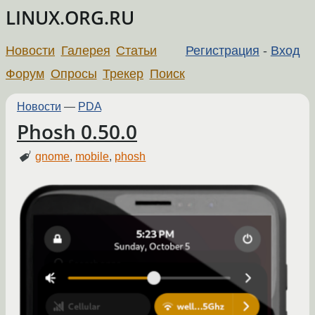
LINUX.ORG.RU
Новости
Галерея
Статьи
Регистрация
-
Вход
Форум
Опросы
Трекер
Поиск
Новости
—
PDA
Phosh 0.50.0
gnome
,
mobile
,
phosh