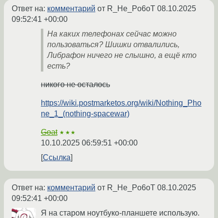
Ответ на:
комментарий
от R_He_Po6oT
08.10.2025
09:52:41 +00:00
На каких телефонах сейчас можно
пользоваться? Шишки отвалились,
Либрафон ничего не слышно, а ещё кто
есть?
никого не осталось
https://wiki.postmarketos.org/wiki/Nothing_Pho
ne_1_(nothing-spacewar)
Goat
★★★
10.10.2025 06:59:51 +00:00
Ссылка
Ответ на:
комментарий
от R_He_Po6oT
08.10.2025
09:52:41 +00:00
Я на старом ноутбуко-планшете использую.