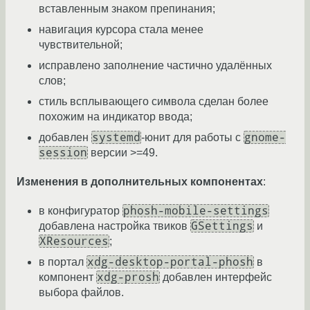
вставленным знаком препинания;
навигация курсора стала менее
чувствительной;
исправлено заполнение частично удалённых
слов;
стиль всплывающего символа сделан более
похожим на индикатор ввода;
systemd
gnome-
добавлен
-юнит для работы с
session
версии >=49.
Изменения в дополнительных компонентах
:
phosh-mobile-settings
в конфигуратор
GSettings
добавлена настройка твиков
и
XResources
;
xdg-desktop-portal-phosh
в портал
в
xdg-prosh
компонент
добавлен интерфейс
выбора файлов.