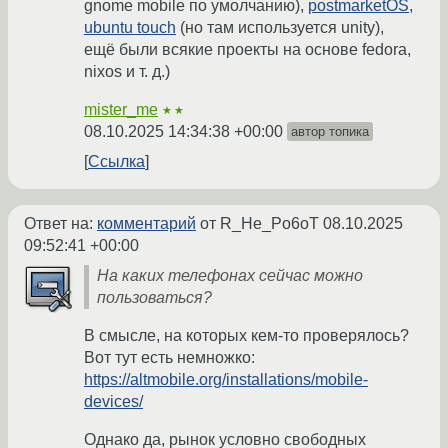
gnome mobile по умолчанию),
postmarketOS
,
ubuntu touch
(но там используется unity),
ещё были всякие проекты на основе fedora,
nixos и т. д.)
mister_me
★★
08.10.2025 14:34:38 +00:00
автор топика
Ссылка
Ответ на:
комментарий
от R_He_Po6oT
08.10.2025
09:52:41 +00:00
На каких телефонах сейчас можно
пользоваться?
В смысле, на которых кем-то проверялось?
Вот тут есть немножко:
https://altmobile.org/installations/mobile-
devices/
Однако да, рынок условно свободных