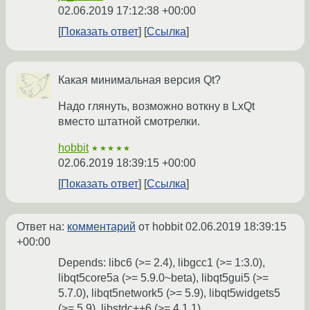
02.06.2019 17:12:38 +00:00
Показать ответ
Ссылка
Какая минимальная версия Qt?
Надо глянуть, возможно воткну в LxQt
вместо штатной смотрелки.
hobbit
★★★★★
02.06.2019 18:39:15 +00:00
Показать ответ
Ссылка
Ответ на:
комментарий
от hobbit
02.06.2019 18:39:15
+00:00
Depends: libc6 (>= 2.4), libgcc1 (>= 1:3.0),
libqt5core5a (>= 5.9.0~beta), libqt5gui5 (>=
5.7.0), libqt5network5 (>= 5.9), libqt5widgets5
(>= 5.9), libstdc++6 (>= 4.1.1),