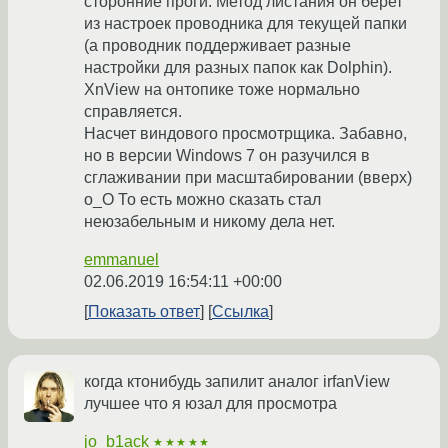
сторонние проги. Метод листания он берет
из настроек проводника для текущей папки
(а проводник поддерживает разные
настройки для разных папок как Dolphin).
XnView на онтопике тоже нормально
справляется.
Насчет виндового просмотрщика. Забавно,
но в версии Windows 7 он разучился в
сглаживании при масштабировании (вверх)
o_O То есть можно сказать стал
неюзабельным и никому дела нет.
emmanuel
02.06.2019 16:54:11 +00:00
Показать ответ
Ссылка
когда ктонибудь запилит аналог irfanView
лучшее что я юзал для просмотра
jo_b1ack
★★★★★