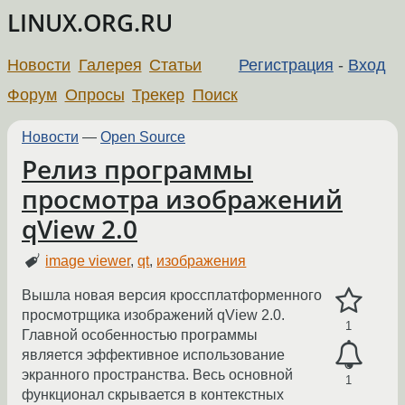
LINUX.ORG.RU
Новости
Галерея
Статьи
Регистрация
-
Вход
Форум
Опросы
Трекер
Поиск
Новости
—
Open Source
Релиз программы
просмотра изображений
qView 2.0
image viewer
,
qt
,
изображения
Вышла новая версия кроссплатформенного
просмотрщика изображений qView 2.0.
1
Главной особенностью программы
является эффективное использование
экранного пространства. Весь основной
1
функционал скрывается в контекстных