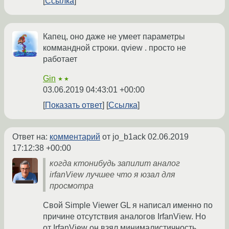
Ссылка
Капец, оно даже не умеет параметры
коммандной строки. qview . просто не
работает
Gin
★★
03.06.2019 04:43:01 +00:00
Показать ответ
Ссылка
Ответ на:
комментарий
от jo_b1ack
02.06.2019
17:12:38 +00:00
когда ктонибудь запилит аналог
irfanView лучшее что я юзал для
просмотра
Свой Simple Viewer GL я написал именно по
причине отсутствия аналогов IrfanView. Но
от IrfanView он взял минималистичность