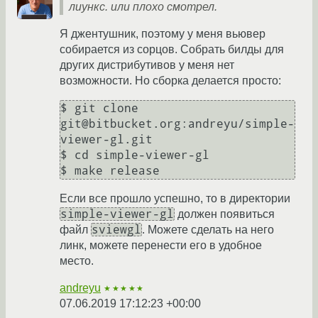
лиункс. или плохо смотрел.
Я джентушник, поэтому у меня вьювер
собирается из сорцов. Собрать билды для
других дистрибутивов у меня нет
возможности. Но сборка делается просто:
$ git clone 
git@bitbucket.org:andreyu/simple-
viewer-gl.git

$ cd simple-viewer-gl

Если все прошло успешно, то в директории
simple-viewer-gl
должен появиться
sviewgl
файл
. Можете сделать на него
линк, можете перенести его в удобное
место.
andreyu
★★★★★
07.06.2019 17:12:23 +00:00