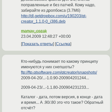
поправленные и без патчей. Кому надо,
забирайте из дропбокса (3.7Мб)
http://dl.getdropbox.com/u/190203/qt-
creator_1.1.0-0_i386.deb
mamay_cozak
23.04.2009 12:48:27 +00:00
Показать ответы
Ссылка
Кто-нибудь понимает по какому принципу
именуются у них снепшоты?
ftp://ftp.qtsoftware.com/qtcreator/snapshots/
2009-04-20/...-1.0.90-200904201244...
2009-04-23/...-1.1.80-200904231233...
Каталог - дата, потом версия, в конце - дата
и время... А .90/.80 это что такое? Обратный
отсчёт?