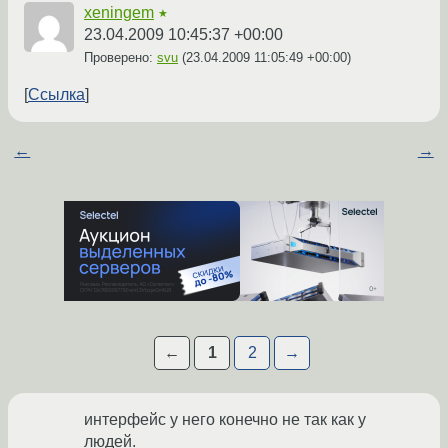
xeningem
★
23.04.2009 10:45:37 +00:00
Проверено:
svu
(
23.04.2009 11:05:49 +00:00
)
Ссылка
←
→
←
1
2
→
интерфейс у него конечно не так как у
людей.