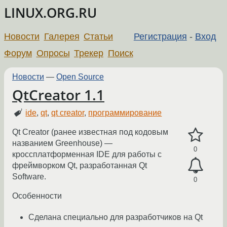
LINUX.ORG.RU
Новости
Галерея
Статьи
Регистрация
-
Вход
Форум
Опросы
Трекер
Поиск
Новости
—
Open Source
QtCreator 1.1
ide
,
qt
,
qt creator
,
программирование
Qt Creator (ранее известная под кодовым
названием Greenhouse) —
0
кроссплатформенная IDE для работы с
фреймворком Qt, разработанная Qt
Software.
0
Особенности
Сделана специально для разработчиков на Qt