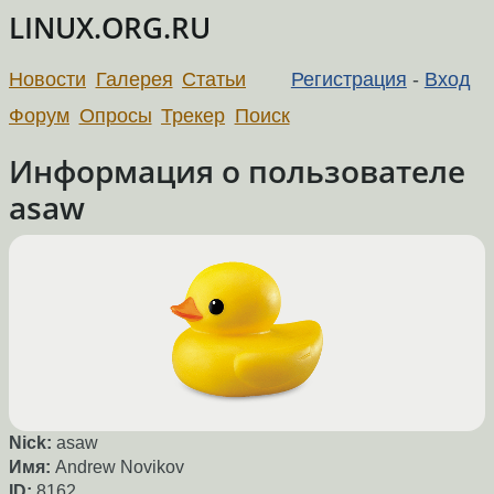
LINUX.ORG.RU
Новости
Галерея
Статьи
Регистрация
-
Вход
Форум
Опросы
Трекер
Поиск
Информация о пользователе
asaw
Nick:
asaw
Имя:
Andrew Novikov
ID:
8162