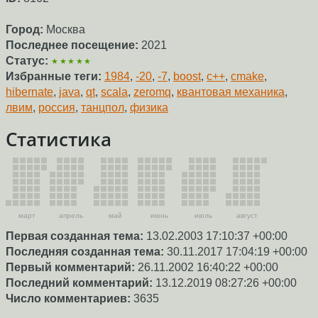
Город:
Москва
Последнее посещение:
2021
Статус:
★★★★★
Избранные теги:
1984
,
-20
,
-7
,
boost
,
c++
,
cmake
,
hibernate
,
java
,
qt
,
scala
,
zeromq
,
квантовая механика
,
лвим
,
россия
,
танцпол
,
физика
Статистика
март
апрель
май
июнь
июль
август
Первая созданная тема:
13.02.2003 17:10:37 +00:00
Последняя созданная тема:
30.11.2017 17:04:19 +00:00
Первый комментарий:
26.11.2002 16:40:22 +00:00
Последний комментарий:
13.12.2019 08:27:26 +00:00
Число комментариев:
3635