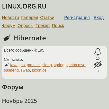
LINUX.ORG.RU
Новости
Галерея
Статьи
Регистрация
-
Вход
Форум
Опросы
Трекер
Поиск
Hibernate
Всего сообщений: 195
10
См. также:
java
,
jpa
,
pm-utils
,
sleep
,
spring
,
spring mvc
,
suspend
,
swap
,
tuxonice
0
Форум
Ноябрь 2025