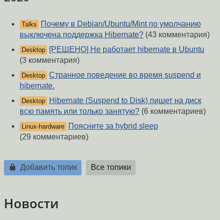
Почему в Debian/Ubuntu/Mint по умолчанию
Talks
выключена поддержка Hibernate?
(43 комментария)
[РЕШЕНО] Не работает hibernate в Ubuntu
Desktop
(3 комментария)
Странное поведение во время suspend и
Desktop
hibernate.
Hibernate (Suspend to Disk) пишет на диск
Desktop
всю память или только занятую?
(6 комментариев)
Поясните за hybrid sleep
Linux-hardware
(29 комментариев)
Добавить топик
Все топики
Новости