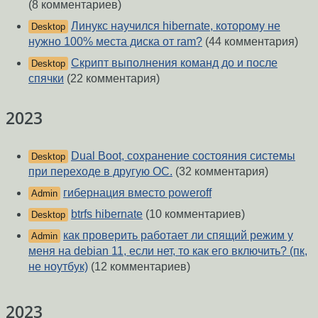
(8 комментариев)
Линукс научился hibernate, которому не
Desktop
нужно 100% места диска от ram?
(44 комментария)
Скрипт выполнения команд до и после
Desktop
спячки
(22 комментария)
2023
Dual Boot, сохранение состояния системы
Desktop
при переходе в другую ОС.
(32 комментария)
гибернация вместо poweroff
Admin
btrfs hibernate
(10 комментариев)
Desktop
как проверить работает ли спящий режим у
Admin
меня на debian 11, если нет, то как его включить? (пк,
не ноутбук)
(12 комментариев)
2023