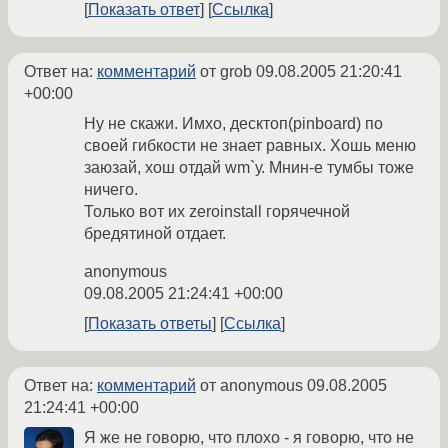
Показать ответ
Ссылка
Ответ на:
комментарий
от grob
09.08.2005 21:20:41
+00:00
Ну не скажи. Имхо, десктоп(pinboard) по
своей гибкости не знает равных. Хошь меню
заюзай, хош отдай wm`у. Мнин-е тумбы тоже
ничего.
Только вот их zeroinstall горячечной
бредятиной отдает.
anonymous
09.08.2005 21:24:41 +00:00
Показать ответы
Ссылка
Ответ на:
комментарий
от anonymous
09.08.2005
21:24:41 +00:00
Я же не говорю, что плохо - я говорю, что не