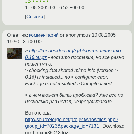
JB
★★★★★
11.08.2005 03:16:53 +00:00
Ссылка
Ответ на:
комментарий
от anonymous
10.08.2005
19:50:13 +00:00
>
http://freedesktop.org/~jrb/shared-mime-info-
0.16.tar.gz
- вот это поставил, но все равно
пишет что:
> checking that shared-mime-info (version >=
0.16) is installed... no > configure: error:
Package is not installed > Compile failed
> в чем может быть проблема? Уже все по
несколько раз делал, безрезультатно.
Вот отсюда,
http://sourceforge.net/project/showfiles.php?
group_id=7023&package_id=7131
, Download
rox-linux-x86-2.3.tgz