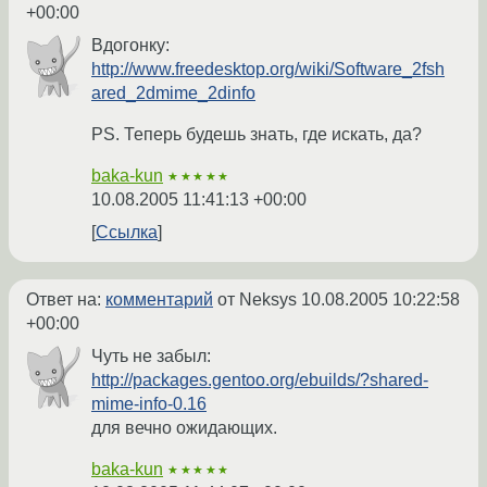
+00:00
Вдогонку:
http://www.freedesktop.org/wiki/Software_2fsh
ared_2dmime_2dinfo
PS. Теперь будешь знать, где искать, да?
baka-kun
★★★★★
10.08.2005 11:41:13 +00:00
Ссылка
Ответ на:
комментарий
от Neksys
10.08.2005 10:22:58
+00:00
Чуть не забыл:
http://packages.gentoo.org/ebuilds/?shared-
mime-info-0.16
для вечно ожидающих.
baka-kun
★★★★★