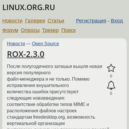
LINUX.ORG.RU
Новости
Галерея
Статьи
Регистрация
-
Вход
Форум
Опросы
Трекер
Поиск
Новости
—
Open Source
ROX-2.3.0
После полугодичного затишья вышля новая
версия популярного
0
файл-менеджера и не только. Помимо
исправления внушительного
количества ошибок присутствуют
0
следующие нововведения:
cоответствие обработки типов MIME и
расположения файлов настроек
стандартам freedesktop.org, возможность
вертикальной организации