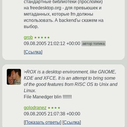
стандартные библиотеки (прослойки)
на freedesktop.org - для превьюшек и
метаданных, которые fm должны
использовать. А backend'ы скажем на
выбор.
grob
★★★★★
09.08.2005 21:02:12 +00:00
автор топика
Ссылка
>ROX is a desktop environment, like GNOME,
KDE and XFCE. It is an attempt to bring some
of the good features from RISC OS to Unix and
Linux.
File Manedger blin !!!!!!!!
golodranez
★★★★
09.08.2005 21:07:38 +00:00
Показать ответы
Ссылка