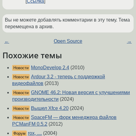
Ссылка
Вы не можете добавлять комментарии в эту тему. Тема
перемещена в архив.
←
Open Source
→
Похожие темы
MonoDevelop 2.4
(2010)
Новости
Ardour 3.2 - теперь с поддержкой
Новости
видеофайлов
(2013)
GNOME 46.2: Новая версия с улучшениями
Новости
производительности
(2024)
Вышел Xfce 4.20
(2024)
Новости
SpaceFM — форк менеджера файлов
Новости
PCManFM 0.5.2
(2012)
rox, ....
(2004)
Форум