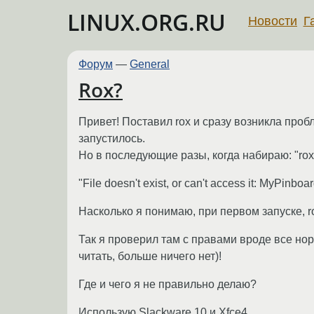
LINUX.ORG.RU
Новости
Г
Форум
—
General
Rox?
Привет! Поставил rox и сразу возникла пробл
запустилось.
Но в последующие разы, когда набираю: "ro
"File doesn't exist, or can't access it: MyPinboar
Насколько я понимаю, при первом запуске, r
Так я проверил там с правами вроде все но
читать, больше ничего нет)!
Где и чего я не правильно делаю?
Использую Slackware 10 и Xfce4.