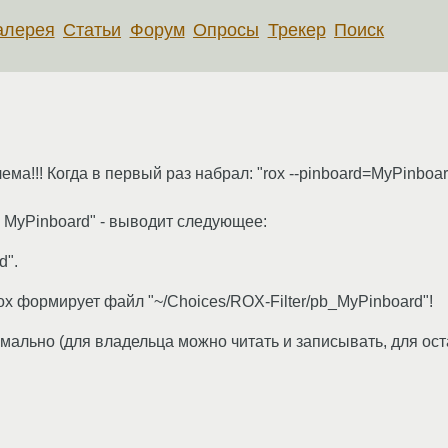
алерея
Статьи
Форум
Опросы
Трекер
Поиск
ема!!! Когда в первый раз набрал: "rox --pinboard=MyPinboa
x MyPinboard" - выводит следующее:
d".
ox формирует файл "~/Choices/ROX-Filter/pb_MyPinboard"!
рмально (для владельца можно читать и записывать, для ос