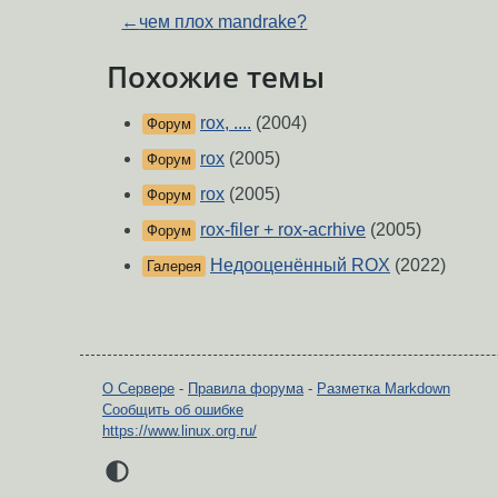
←
чем плох mandrake?
Похожие темы
rox, ....
(2004)
Форум
rox
(2005)
Форум
rox
(2005)
Форум
rox-filer + rox-acrhive
(2005)
Форум
Недооценённый ROX
(2022)
Галерея
О Сервере
-
Правила форума
-
Разметка Markdown
Сообщить об ошибке
https://www.linux.org.ru/