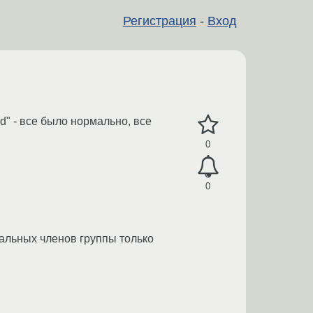
Регистрация
-
Вход
rd" - все было нормально, все
0
0
тальных членов группы только