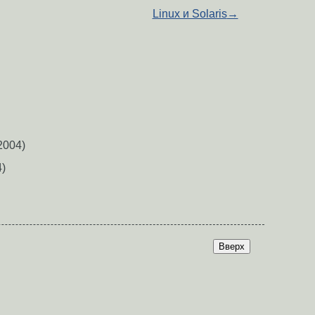
Linux и Solaris
→
2004)
)
Вверх