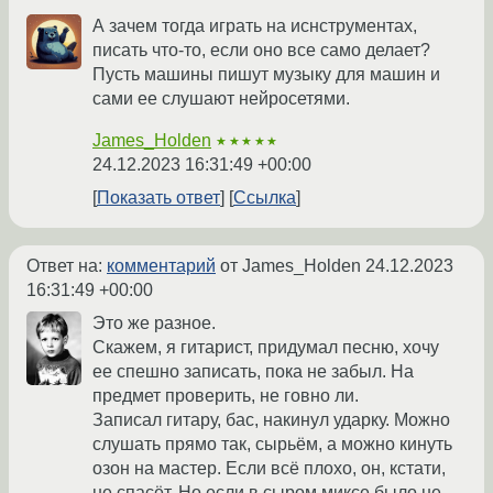
А зачем тогда играть на иснструментах,
писать что-то, если оно все само делает?
Пусть машины пишут музыку для машин и
сами ее слушают нейросетями.
James_Holden
★★★★★
24.12.2023 16:31:49 +00:00
Показать ответ
Ссылка
Ответ на:
комментарий
от James_Holden
24.12.2023
16:31:49 +00:00
Это же разное.
Скажем, я гитарист, придумал песню, хочу
ее спешно записать, пока не забыл. На
предмет проверить, не говно ли.
Записал гитару, бас, накинул ударку. Можно
слушать прямо так, сырьём, а можно кинуть
озон на мастер. Если всё плохо, он, кстати,
не спасёт. Но если в сыром миксе было не