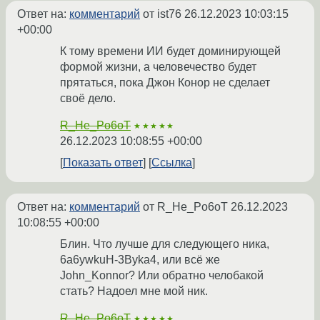
Ответ на:
комментарий
от ist76
26.12.2023 10:03:15
+00:00
К тому времени ИИ будет доминирующей
формой жизни, а человечество будет
прятаться, пока Джон Конор не сделает
своё дело.
R_He_Po6oT
★★★★★
26.12.2023 10:08:55 +00:00
Показать ответ
Ссылка
Ответ на:
комментарий
от R_He_Po6oT
26.12.2023
10:08:55 +00:00
Блин. Что лучше для следующего ника,
6a6ywkuH-3Byka4, или всё же
John_Konnor? Или обратно челобакой
стать? Надоел мне мой ник.
R_He_Po6oT
★★★★★