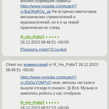
вполне созревшие сервисы
https://www.youtube.com/watch?
v=BaQ0gRQv_uk
Не встречал имитаторов
металических стрекотателей и
мурлакатателей, но я и за темой
практически не слежу.
R_He_Po6oT
★★★★★
26.12.2023 08:46:51 +00:00
Показать ответ
Ссылка
Ответ на:
комментарий
от R_He_Po6oT
26.12.2023
08:46:51 +00:00
https://www.youtube.com/watch?
v=JSlGuYQMTyQ
хехе, металы «встали и
вышли отсюда я сказал» :))) Всё. Музыку и
живопись роботы у нас отобрали.
R_He_Po6oT
★★★★★
26.12.2023 08:57:13 +00:00