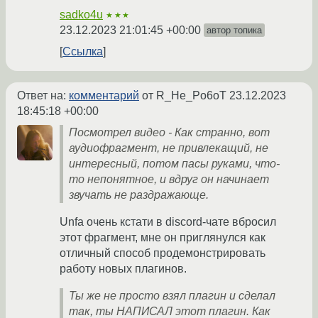
sadko4u
★★★
23.12.2023 21:01:45 +00:00
автор топика
Ссылка
Ответ на:
комментарий
от R_He_Po6oT
23.12.2023
18:45:18 +00:00
Посмотрел видео - Как странно, вот
аудиофрагмент, не привлекащий, не
интересный, потом пасы руками, что-
то непонятное, и вдруг он начинает
звучать не раздражающе.
Unfa очень кстати в discord-чате вбросил
этот фрагмент, мне он приглянулся как
отличный способ продемонстрировать
работу новых плагинов.
Ты же не просто взял плагин и сделал
так, ты НАПИСАЛ этот плагин. Как