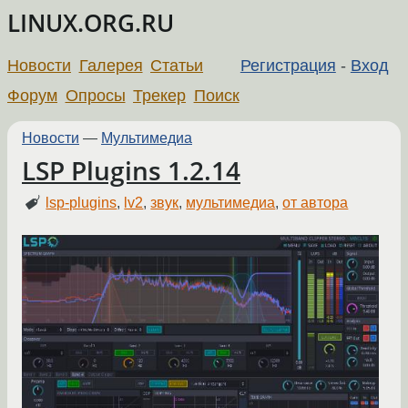
LINUX.ORG.RU
Новости
Галерея
Статьи
Регистрация
-
Вход
Форум
Опросы
Трекер
Поиск
Новости
—
Мультимедиа
LSP Plugins 1.2.14
lsp-plugins
,
lv2
,
звук
,
мультимедиа
,
от автора