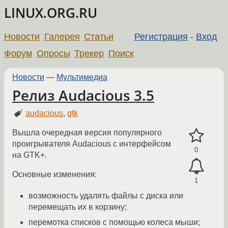
LINUX.ORG.RU
Новости
Галерея
Статьи
Регистрация
-
Вход
Форум
Опросы
Трекер
Поиск
Новости
—
Мультимедиа
Релиз Audacious 3.5
audacious
,
gtk
Вышла очередная версия популярного
проигрывателя Audacious с интерфейсом
0
на GTK+.
Основные изменения:
1
возможность удалять файлы с диска или
перемещать их в корзину;
перемотка списков с помощью колеса мыши;