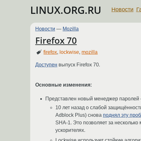
LINUX.ORG.RU
Новости
Г
Новости
—
Mozilla
Firefox 70
firefox
,
lockwise
,
mozilla
Доступен
выпуск Firefox 70.
Основные изменения:
Представлен новый менеджер паролей 
10 лет назад о слабой защищённос
Adblock Plus) снова
поднял эту про
SHA-1. Это позволяет за несколько
ускорителях.
Lockwise использует стойкие алго