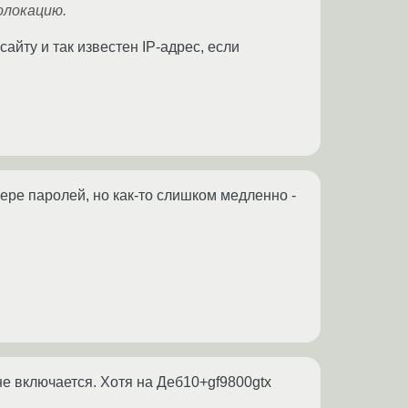
олокацию.
айту и так известен IP-адрес, если
ере паролей, но как-то слишком медленно -
е включается. Хотя на Деб10+gf9800gtx