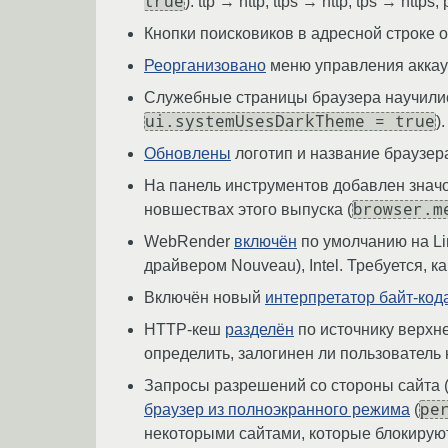
true
): ttp → http, ttps → http, tps → https, 
Кнопки поисковиков в адресной строке 
Реорганизовано
меню управления аккаун
Служебные страницы браузера научилис
ui.systemUsesDarkTheme = true
).
Обновлены
логотип и название браузера
На панель инструментов добавлен значо
browser.m
новшествах этого выпуска (
WebRender
включён
по умолчанию на Li
драйвером Nouveau), Intel. Требуется, к
Включён новый
интерпретатор байт-кода
HTTP-кеш
разделён
по источнику верхн
определить, залогинен ли пользователь
Запросы разрешений со стороны сайта (
pe
браузер из полноэкранного режима
(
некоторыми сайтами, которые блокирую