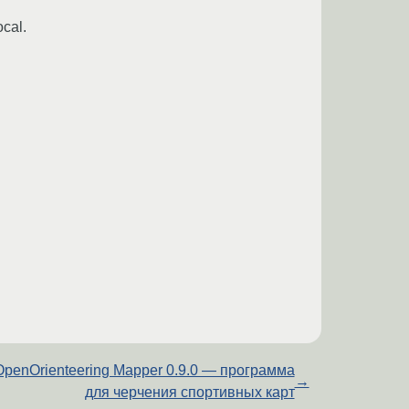
cal.
OpenOrienteering Mapper 0.9.0 — программа
→
для черчения спортивных карт