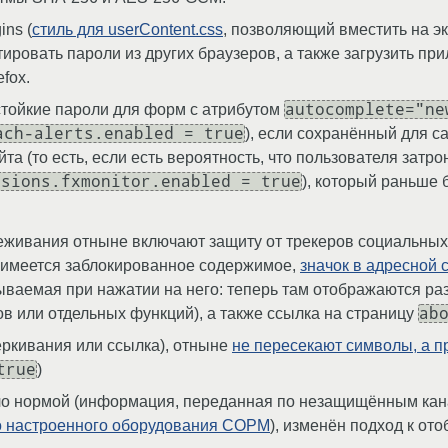
ins (
стиль для userContent.css
, позволяющий вместить на э
ровать пароли из других браузеров, а также загрузить при
fox.
autocomplete="ne
стойкие пароли для форм с атрибутом
ach-alerts.enabled = true
), если сохранённый для с
та (то есть, если есть вероятность, что пользователя затрон
nsions.fxmonitor.enabled = true
), который раньше
живания отныне включают защиту от трекеров социальных с
е имеется заблокированное содержимое,
значок в адресной 
ываемая при нажатии на него: теперь там отображаются р
ab
ов или отдельных функций), а также ссылка на страницу
еркивания или ссылка), отныне
не пересекают символы, а 
true
)
ло нормой (информация, переданная по незащищённым кан
но настроенного оборудования СОРМ
), изменён подход к о