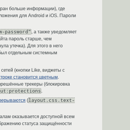
кран больше информации), где
ложения для Android и iOS. Пароли
w-password"
, а также уведомляет
айта пароль старше, чем
ула утечка). Для этого в него
 был отдельным системным
етей (кнопки Like, виджеты с
строке становится цветным
.
азрешённые трекеры (блокировка
out:protections
.
layout.css.text-
прерываются
(
алам оказывается доступной всем
тображению статуса защищённости