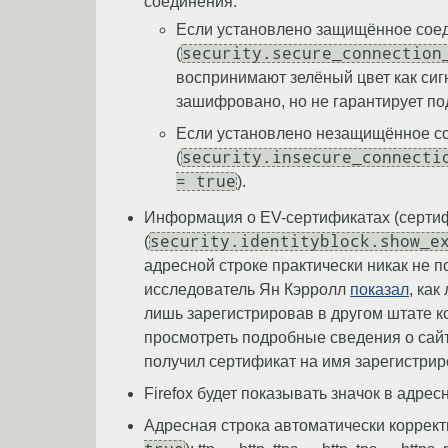
соединения:
Если установлено защищённое соед
security.secure_connection
(
воспринимают зелёный цвет как сигн
зашифровано, но не гарантирует по
Если установлено незащищённое с
security.insecure_connecti
(
= true
).
Информация о EV-сертификатах (серти
security.identityblock.show_e
(
адресной строке практически никак не 
исследователь Ян Кэрролл
показал
, как
лишь зарегистрировав в другом штате к
просмотреть подробные сведения о сайт
получил сертификат на имя зарегистриро
Firefox будет показывать значок в адрес
Адресная строка автоматически коррект