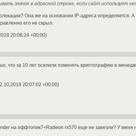
зывать значок в адресной строке, если сайт использует ге
олокации? Она же на основании IP-адреса определяется. А с
равленно его не скрыл.
2019 20:06:24 +00:00
)
ошо, что за 10 лет осилили поменять криптографию в менедж
2.10.2019 20:07:02 +00:00
)
nder на оффтопик7+Radeon rx570 еще не завезли? У меня н