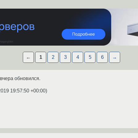
←
1
2
3
4
5
6
→
вчера обновился.
2019 19:57:50 +00:00
)