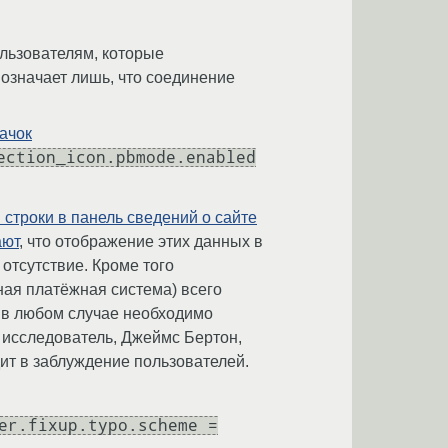
льзователям, которые
 означает лишь, что соединение
ачок
ection_icon.pbmode.enabled
 строки в панель сведений о сайте
ают
, что отображение этих данных в
отсутствие. Кроме того
рная платёжная система) всего
, в любом случае необходимо
 исследователь, Джеймс Бертон,
дит в заблуждение пользователей.
er.fixup.typo.scheme =