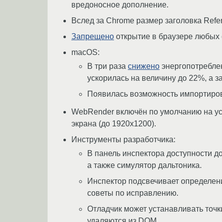
вредоносное дополнение.
Вслед за Chrome размер заголовка Refe
Запрещено
открытие в браузере любых 
macOS:
В три раза
снижено
энергопотреблен
ускорилась на величину до 22%, а 
Появилась возможность импортиров
WebRender включён по умолчанию на ус
экрана (до 1920x1200).
Инструменты разработчика:
В панель инспектора доступности д
а также симулятор дальтоника.
Инспектор подсвечивает определени
советы по исправлению.
Отладчик может устанавливать точк
удаляются из DOM.