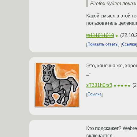
Firefox будет пока
Какой смысл в этой ге
пользователь целенап
te111011010
(
22.10.
★
Показать ответы
Ссылка
Это, конечно же, хор
_-
sT331h0rs3
(
2
★★★★★
Ссылка
Кто подскажет? Webre
включается.