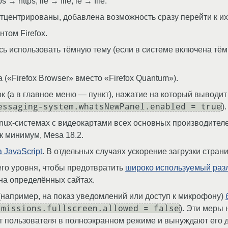
ps → https, ile → file, le → file.
отцентрированы, добавлена возможность сразу перейти к их
том Firefox.
ь использовать тёмную тему (если в системе включена тём
 («Firefox Browser» вместо «Firefox Quantum»).
к (а в главное меню — пункт), нажатие на который выводи
essaging-system.whatsNewPanel.enabled = true
).
nux-системах с видеокартами всех основных производителей
ак минимум, Mesa 18.2.
 JavaScript
. В отдельных случаях ускорение загрузки стран
его уровня, чтобы предотвратить
широко используемый раз
 на определённых сайтах.
например, на показ уведомлений или доступ к микрофону)
rmissions.fullscreen.allowed = false
). Эти меры
т пользователя в полноэкранном режиме и вынуждают его 