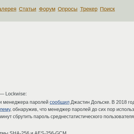
алерея
Статьи
Форум
Опросы
Трекер
Поиск
— Lockwise:
ти менеджера паролей
сообщил
Джастин Дольске. В 2018 го
блему
, обнаружив, что менеджер паролей до сих пор исполь
 минут сбрутить пароль среднестатистического пользовате
ритмы SHA-256 и AES-256-GCM.