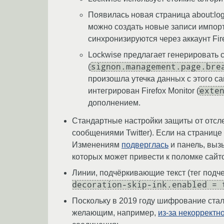
Появилась новая страница about:log
можно создать новые записи импорти
синхронизируются через аккаунт Fire
Lockwise предлагает генерировать 
signon.management.page.bre
(
произошла утечка данных с этого сай
exte
интегрирован Firefox Monitor (
дополнением.
Стандартные настройки защиты от отсле
сообщениями Twitter). Если на страниц
Изменениям
подверглась
и панель, выз
которых может привести к поломке сайт
Линии, подчёркивающие текст (тег подч
decoration-skip-ink.enabled = 
Поскольку в 2019 году шифрование ста
желающим, например,
из-за некоррект