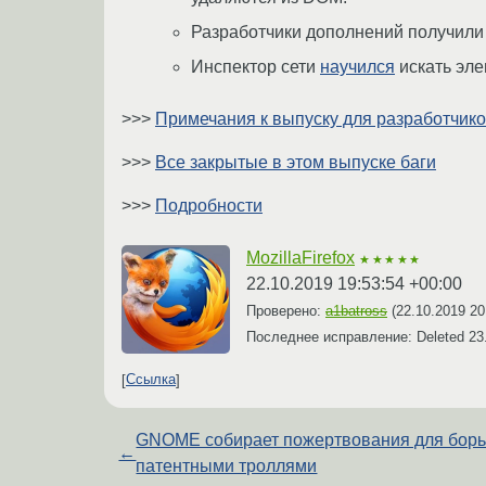
Разработчики дополнений получили 
Инспектор сети
научился
искать элем
>>>
Примечания к выпуску для разработчик
>>>
Все закрытые в этом выпуске баги
>>>
Подробности
MozillaFirefox
★★★★★
22.10.2019 19:53:54 +00:00
Проверено:
a1batross
(
22.10.2019 20
Последнее исправление: Deleted
23
Ссылка
GNOME собирает пожертвования для борь
←
патентными троллями