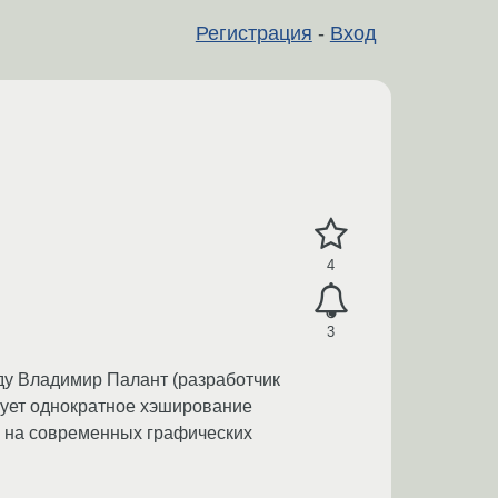
Регистрация
-
Вход
4
3
ду Владимир Палант (разработчик
зует однократное хэширование
ля на современных графических