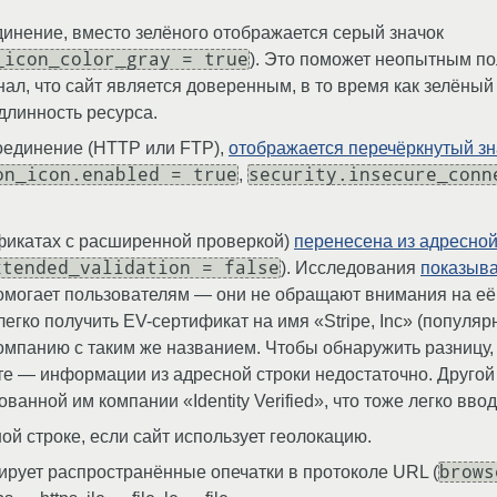
инение, вместо зелёного отображается серый значок
_icon_color_gray = true
). Это поможет неопытным по
ал, что сайт является доверенным, в то время как зелёный
длинность ресурса.
оединение (HTTP или FTP),
отображается перечёркнутый зн
on_icon.enabled = true
security.insecure_conn
,
фикатах с расширенной проверкой)
перенесена из адресной
xtended_validation = false
). Исследования
показыв
помогает пользователям — они не обращают внимания на её 
 легко получить EV-сертификат на имя «Stripe, Inc» (популя
омпанию с таким же названием. Чтобы обнаружить разницу
е — информации из адресной строки недостаточно. Другой
ванной им компании «Identity Verified», что тоже легко вво
ной строке, если сайт использует геолокацию.
brows
ирует распространённые опечатки в протоколе URL (