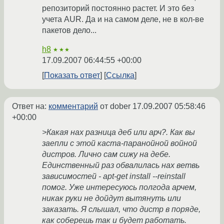
репозиторий постоянно растет. И это без
учета AUR. Да и на самом деле, не в кол-ве
пакетов дело...
h8
★★★
17.09.2007 06:44:55 +00:00
Показать ответ
Ссылка
Ответ на:
комментарий
от dober
17.09.2007 05:58:46
+00:00
>Какая нах разница деб или арч?. Как вы
заепли с этой каста-паранойной войной
дистров. Лично сам сижу на дебе.
Единственный раз обвалилась нах ветвь
зависимостей - apt-get install --reinstall
помог. Уже интересуюсь полгода арчем,
никак руки не дойдут вытянуть или
заказать. Я слышал, что дистр в поряде,
как соберешь так и будет работать.