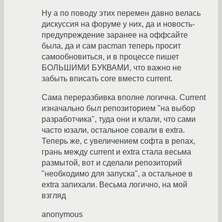
Ну а по поводу этих перемен давно велась
дискуссия на форуме у них, да и новость-
предупреждение заранее на оффсайте
была, да и сам pacman теперь просит
самообновиться, и в процессе пишет
БОЛЬШИМИ БУКВАМИ, что важно не
забыть вписать core вместо current.
Сама переразбивка вполне логична. Current
изначально был репозиторием "на выбор
разработчика", туда они и клали, что сами
часто юзали, остальное совали в extra.
Теперь же, с увеличением софта в репах,
грань между current и extra стала весьма
размытой, вот и сделали репозиторий
"необходимо для запуска", а остальное в
extra запихали. Весьма логично, на мой
взгляд
anonymous