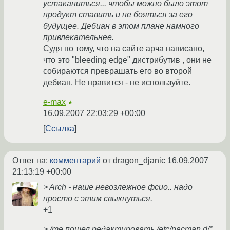
устаканиться... чтобы можно было этот
продукт ставить и не бояться за его
будущее. Дебиан в этом плане намного
привлекательнее.
Судя по тому, что на сайте арча написано,
что это "bleeding edge" дистрибутив , они не
собираются преврашать его во второй
дебиан. Не нравится - не используйте.
e-max
★
16.09.2007 22:03:29 +00:00
Ссылка
Ответ на:
комментарий
от dragon_djanic
16.09.2007
21:13:19 +00:00
> Arch - наше невозлежное фсио.. надо
просто с этим свыкнуться.
+1
> /me пошел редактировать /etc/pacman.d/*