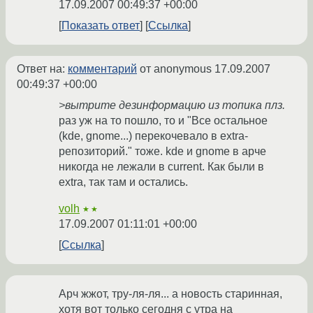
17.09.2007 00:49:37 +00:00
Показать ответ
Ссылка
Ответ на:
комментарий
от anonymous
17.09.2007
00:49:37 +00:00
>вытрите дезинформацию из топика плз.
раз уж на то пошло, то и "Все остальное
(kde, gnome...) перекочевало в extra-
репозиторий." тоже. kde и gnome в арче
никогда не лежали в current. Как были в
extra, так там и остались.
volh
★★
17.09.2007 01:11:01 +00:00
Ссылка
Арч жжот, тру-ля-ля... а новость старинная,
хотя вот только сегодня с утра на