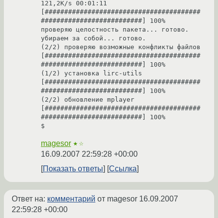
121,2K/s 00:01:11 
[########################################
##########################] 100%

проверяю целостность пакета... готово.

убираем за собой... готово.

(2/2) проверяю возможные конфликты файлов 
[########################################
##########################] 100%

(1/2) установка lirc-utils                          
[########################################
##########################] 100%

(2/2) обновление mplayer                            
[########################################
##########################] 100%

$
magesor
★☆
16.09.2007 22:59:28 +00:00
Показать ответы
Ссылка
Ответ на:
комментарий
от magesor
16.09.2007
22:59:28 +00:00