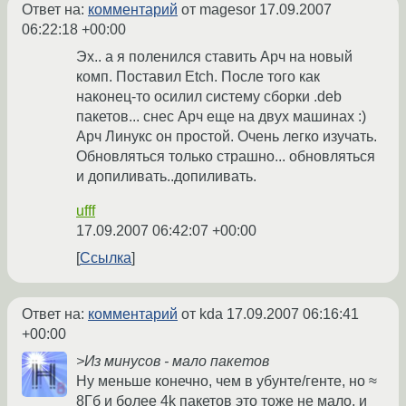
Ответ на:
комментарий
от magesor
17.09.2007
06:22:18 +00:00
Эх.. а я поленился ставить Арч на новый
комп. Поставил Etch. После того как
наконец-то осилил систему сборки .deb
пакетов... снес Арч еще на двух машинах :)
Арч Линукс он простой. Очень легко изучать.
Обновляться только страшно... обновляться
и допиливать..допиливать.
ufff
17.09.2007 06:42:07 +00:00
Ссылка
Ответ на:
комментарий
от kda
17.09.2007 06:16:41
+00:00
>Из минусов - мало пакетов
Ну меньше конечно, чем в убунте/генте, но ≈
8Гб и более 4k пакетов это тоже не мало, и