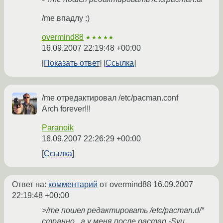
/me впадлу :)
overmind88
★★★★★
16.09.2007 22:19:48 +00:00
Показать ответ
Ссылка
/me отредактировал /etc/pacman.conf
Arch forever!!!
Paranoik
16.09.2007 22:26:29 +00:00
Ссылка
Ответ на:
комментарий
от overmind88
16.09.2007
22:19:48 +00:00
>/me пошел редактировать /etc/pacman.d/*
странно...а у меня после pacman -Syu