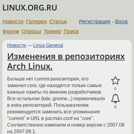
LINUX.ORG.RU
Новости
Галерея
Статьи
Регистрация
-
Вход
Форум
Опросы
Трекер
Поиск
Новости
—
Linux General
Изменения в репозиториях
Arch Linux.
Больше нет current-репозитория, его
заменил core, где находятся только самые
0
важные пакеты по мнению разработчиков.
Все остальное (kde, gnome...) перекочевало
в extra-репозиторий. Пользователям
0
рекомендуется заменить все упоминания
"current" и URL в pacman.conf на "core".
Соответственно изменили и номер версии с 2007.08
на 2007.08.1.