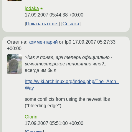
jodaka
★
17.09.2007 05:44:38 +00:00
Показать ответ
Ссылка
Ответ на:
комментарий
от Ip0
17.09.2007 05:27:33
+00:00
>Как я понял, арч теперь официально -
вечнотестерское непонятно что?..
всегда им был
http://wiki.archlinux.org/index.php/The_Arch_
Way
some conflicts from using the newest libs
("bleeding edge")
Olorin
17.09.2007 05:51:00 +00:00