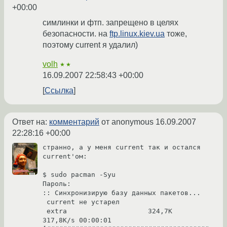
+00:00
симлинки и фтп. запрещено в целях
безопасности. на
ftp.linux.kiev.ua
тоже,
поэтому current я удалил)
volh
★★
16.09.2007 22:58:43 +00:00
Ссылка
Ответ на:
комментарий
от anonymous
16.09.2007
22:28:16 +00:00
странно, а у меня current так и остался 
current'ом:

$ sudo pacman -Syu

Пароль:

:: Синхронизирую базу данных пакетов...

 current не устарел

 extra                    324,7K  
317,8K/s 00:00:01 