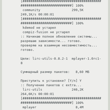
[########################################
##########################] 100%

 community                299,5K  
249,1K/s 00:00:01 
[########################################
##########################] 100%

 kdemod не устарел

 compiz-fusion не устарел

:: Начинаю полное обновление системы...

разрешаю зависимости... готово.

проверяю на взаимную несовместимость... 
готово.

Цели: lirc-utils-0.8.2-1  mplayer-1.0rc1-
8

Суммарный размер пакетов:   8,60 МБ

Приступить к установке? [Y/n] Y

:: Получение пакетов с extra...

 lirc-utils               246,2K  
264,6K/s 00:00:01 
[########################################
##########################] 100%

 mplayer                    8,4M  