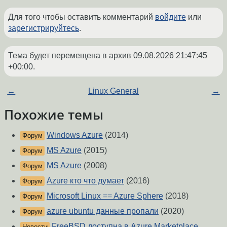
Для того чтобы оставить комментарий
войдите
или
зарегистрируйтесь
.
Тема будет перемещена в архив
09.08.2026 21:47:45
+00:00
.
←
Linux General
→
Похожие темы
Windows Azure
(2014)
Форум
MS Azure
(2015)
Форум
MS Azure
(2008)
Форум
Azure кто что думает
(2016)
Форум
Microsoft Linux == Azure Sphere
(2018)
Форум
azure ubuntu данные пропали
(2020)
Форум
FreeBSD доступна в Azure Marketplace
Новости