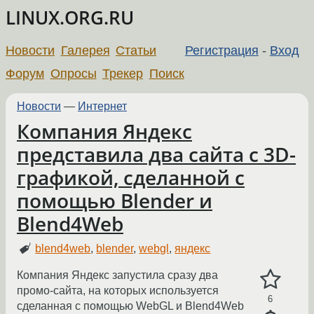
LINUX.ORG.RU
Новости
Галерея
Статьи
Регистрация
-
Вход
Форум
Опросы
Трекер
Поиск
Новости
—
Интернет
Компания Яндекс
представила два сайта c 3D-
графикой, сделанной с
помощью Blender и
Blend4Web
blend4web
,
blender
,
webgl
,
яндекс
Компания Яндекс запустила сразу два
промо-сайта, на которых используется
6
сделанная с помощью WebGL и Blend4Web