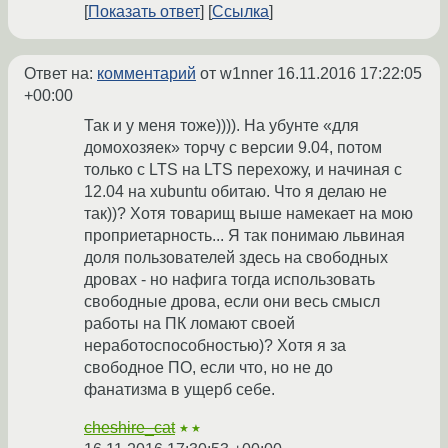
Показать ответ
Ссылка
Ответ на:
комментарий
от w1nner
16.11.2016 17:22:05
+00:00
Так и у меня тоже)))). На убунте «для
домохозяек» торчу с версии 9.04, потом
только с LTS на LTS перехожу, и начиная с
12.04 на xubuntu обитаю. Что я делаю не
так))? Хотя товарищ выше намекает на мою
проприетарность... Я так понимаю львиная
доля пользователей здесь на свободных
дровах - но нафига тогда использовать
свободные дрова, если они весь смысл
работы на ПК ломают своей
неработоспособностью)? Хотя я за
свободное ПО, если что, но не до
фанатизма в ущерб себе.
cheshire_cat
★★