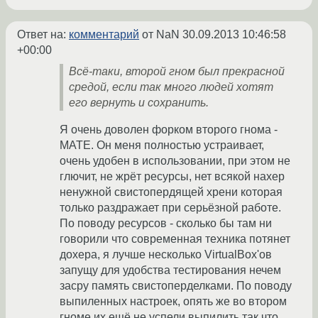
Ответ на:
комментарий
от NaN
30.09.2013 10:46:58
+00:00
Всё-таки, второй гном был прекрасной
средой, если так много людей хотят
его вернуть и сохранить.
Я очень доволен форком второго гнома -
MATE. Он меня полностью устраивает,
очень удобен в использовании, при этом не
глючит, не жрёт ресурсы, нет всякой нахер
ненужной свистопердящей хрени которая
только раздражает при серьёзной работе.
По поводу ресурсов - сколько бы там ни
говорили что современная техника потянет
дохера, я лучше несколько VirtualBox'ов
запущу для удобства тестирования нечем
засру память свистоперделками. По поводу
выпиленных настроек, опять же во втором
гноме их ещё не успели выпилить так что