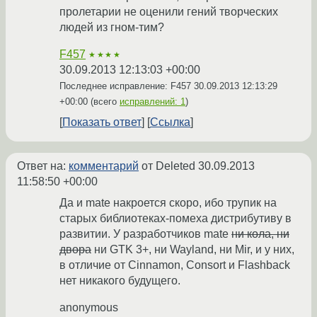
пролетарии не оценили гений творческих
людей из гном-тим?
F457
★★★★
30.09.2013 12:13:03 +00:00
Последнее исправление: F457
30.09.2013 12:13:29
+00:00
(всего
исправлений: 1
)
Показать ответ
Ссылка
Ответ на:
комментарий
от Deleted
30.09.2013
11:58:50 +00:00
Да и mate накроется скоро, ибо трупик на
старых библиотеках-помеха дистрибутиву в
развитии. У разработчиков mate
ни кола, ни
двора
ни GTK 3+, ни Wayland, ни Mir, и у них,
в отличие от Cinnamon, Consort и Flashback
нет никакого будущего.
anonymous