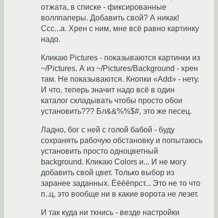
отжата, в списке - фиксированные
воллпаперы. Добавить свой? А никак!
Ссс...а. Хрен с ним, мне всё равно картинку
надо.
Кликаю Pictures - показываются картинки из
~/Pictures. А из ~/Pictures/Background - хрен
там. Не показываются. Кнопки «Add» - нету.
И что, теперь значит надо всё в один
каталог складывать чтобы просто обои
установить??? Бл&&%%$#, это же песец.
Ладно, бог с ней с голой бабой - буду
сохранять рабочую обстановку и попытаюсь
установить просто одноцветный
background. Кликаю Colors и... И не могу
добавить свой цвет. Только выбор из
заранее заданных. Ёёёёпрст... Это не то что
п..ц, это вообще ни в какие ворота не лезет.
И так куда ни ткнись - везде настройки