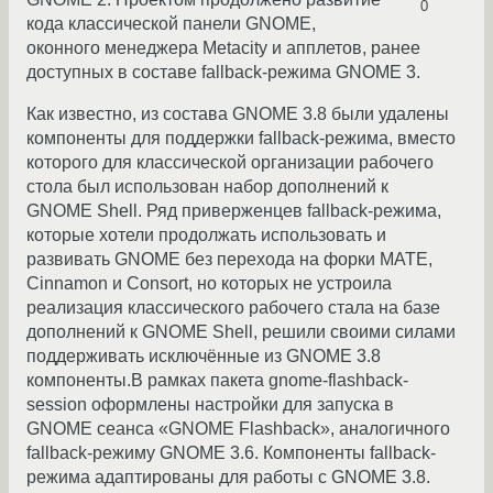
0
кода классической панели GNOME,
оконного менеджера Metacity и апплетов, ранее
доступных в составе fallback-режима GNOME 3.
Как известно, из состава GNOME 3.8 были удалены
компоненты для поддержки fallback-режима, вместо
которого для классической организации рабочего
стола был использован набор дополнений к
GNOME Shell. Ряд приверженцев fallback-режима,
которые хотели продолжать использовать и
развивать GNOME без перехода на форки MATE,
Cinnamon и Сonsort, но которых не устроила
реализация классического рабочего стала на базе
дополнений к GNOME Shell, решили своими силами
поддерживать исключённые из GNOME 3.8
компоненты.В рамках пакета gnome-flashback-
session оформлены настройки для запуска в
GNOME сеанса «GNOME Flashback», аналогичного
fallback-режиму GNOME 3.6. Компоненты fallback-
режима адаптированы для работы с GNOME 3.8.