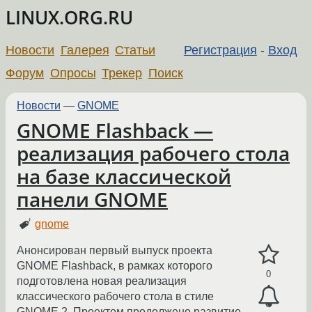
LINUX.ORG.RU
Новости
Галерея
Статьи
Регистрация
-
Вход
Форум
Опросы
Трекер
Поиск
Новости
—
GNOME
GNOME Flashback —
реализация рабочего стола
на базе классической
панели GNOME
gnome
Анонсирован первый выпуск проекта
GNOME Flashback, в рамках которого
0
подготовлена новая реализация
классического рабочего стола в стиле
GNOME 2. Проектом продолжено развитие