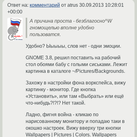
Ответ на:
комментарий
от atrus
30.09.2013 10:28:01
+00:00
А причина проста - безблагосно^W
гномощелью вполне удобно
пользоватся.
Удобно? Ыыыыы, слов нет - одни эмоции.
GNOME 3.8, решил поставить на рабочий
стол обоями бабу с голыми сиськами. Лежит
картинка в каталоге ~/Pictures/Backgrounds.
Захожу в настройки фона воркспейса, вижу
картинку - монитор. Где кнопка
«Установить», или там «Выбрать» или ещё
что-нибудь?!?!? Нет такой.
Ладно, фигня война - кликаю по
нарисованному монитору и попадаю таки в
окошко настроек. Вижу вверху три кнопки
Wallpapers | Pictures | Colors. Wallpapers