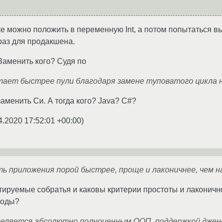
ке можно положить в переменную Int, а потом попытаться в
 раз для продакшена.
Заменить кого? Судя по
летает быстрее пули благодаря замене туповатого цикла 
аменить Си. А тогда кого? Java? C#?
4.2020 17:52:01 +00:00
)
ь приложения порой быстрее, проще и лаконичнее, чем 
етируемые собратья и каковы критерии простоты и лаконич
воды?
деляется абсолютно полноценным ООП, поддержкой джен