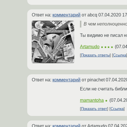
Ответ на:
комментарий
от abcq
07.04.2020 17
В чем неполноценн
Ты видимо не писал н
Artamudo
(
07.0
★★★★
Показать ответы
Ссылка
Ответ на:
комментарий
от pinachet
07.04.202
Если не считать библи
mamantoha
(
07.04.2
★
Показать ответ
Ссылка
Ответ на:
комментарий
от Artamudo
07.04.20