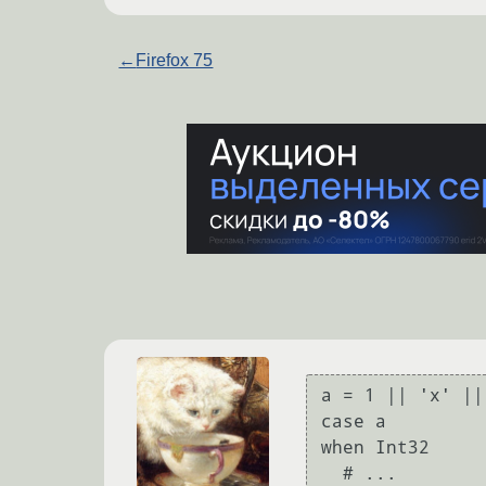
←
Firefox 75
a = 1 || 'x' ||
case a

when Int32

  # ...
