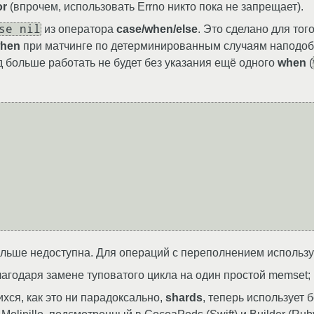
or
(впрочем, использовать Errno никто пока не запрещает).
se nil
из оператора
case/when/else
. Это сделано для тог
hen
при матчинге по детерминированным случаям наподоби
код больше работать не будет без указания ещё одного
when
(
льше недоступна. Для операций с переполнением использ
лагодаря замене туповатого цикла на один простой memset;
ся, как это ни парадоксально,
shards
, теперь использует