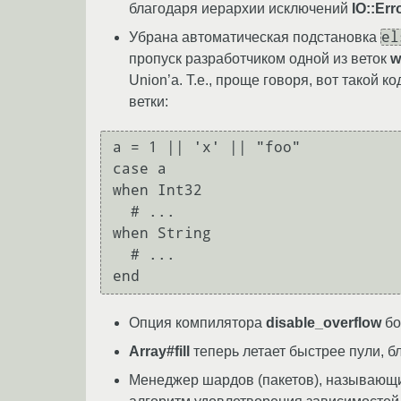
благодаря иерархии исключений
IO::Err
el
Убрана автоматическая подстановка
пропуск разработчиком одной из веток
w
Union’а. Т.е., проще говоря, вот такой 
ветки:
a = 1 || 'x' || "foo"

case a

when Int32

  # ...

when String

  # ...

Опция компилятора
disable_overflow
бо
Array#fill
теперь летает быстрее пули, б
Менеджер шардов (пакетов), называющих