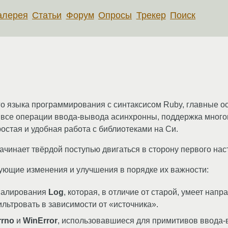
алерея
Статьи
Форум
Опросы
Трекер
Поиск
о языка программирования с синтаксисом Ruby, главные о
 все операции ввода-вывода асинхронны, поддержка много
остая и удобная работа с библиотеками на Си.
чинает твёрдой поступью двигаться в сторону первого насто
дующие изменения и улучшения в порядке их важности:
рналирования
Log
, которая, в отличие от старой, умеет нап
льтровать в зависимости от «источника».
rrno
и
WinError
, использовавшиеся для примитивов ввода-