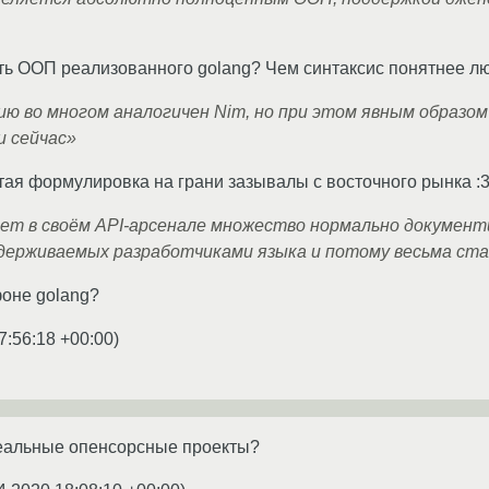
ь ООП реализованного golang? Чем синтаксис понятнее лю
ию во многом аналогичен Nim, но при этом явным образо
и сейчас»
тая формулировка на грани зазывалы с восточного рынка :
еет в своём API-арсенале множество нормально документ
держиваемых разработчиками языка и потому весьма ста
оне golang?
7:56:18 +00:00
)
реальные опенсорсные проекты?