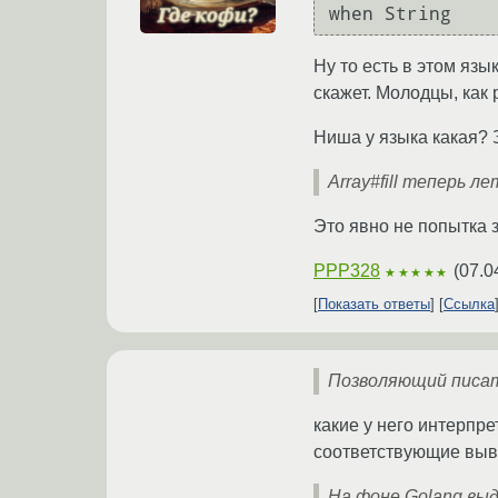
Ну то есть в этом язы
скажет. Молодцы, как
Ниша у языка какая? 
Array#fill теперь 
Это явно не попытка з
PPP328
(
07.0
★★★★★
Показать ответы
Ссылка
Позволяющий писат
какие у него интерпр
соответствующие вы
На фоне Golang вы