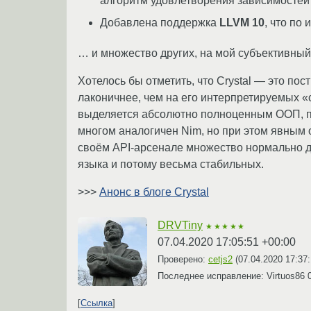
алгоритм удовлетворения зависимостей Mo
Добавлена поддержка
LLVM 10
, что по
… и множество других, на мой субъективный
Хотелось бы отметить, что Crystal — это п
лаконичнее, чем на его интерпретируемых «
выделяется абсолютно полноценным ООП, п
многом аналогичен Nim, но при этом явным 
своём API-арсенале множество нормально 
языка и потому весьма стабильных.
>>>
Анонс в блоге Crystal
DRVTiny
★★★★★
07.04.2020 17:05:51 +00:00
Проверено:
cetjs2
(
07.04.2020 17:37
Последнее исправление: Virtuos86
Ссылка