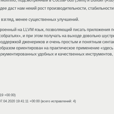
linillo, подсмотренный в CocoaPods (Swift) и Builder (Ruby
 идее даст нам некий рост производительности, стабильности,
 взгляд, менее существенных улучшений.
остроенный на LLVM язык, позволяющий писать приложения 
собратьях», и при этом получать на выходе довольно шуст
оддержкой дженериков и очень простым и понятным синтак
образом ориентирован на практическое применение «здесь 
документированных удобных и качественных инструментов
:19 +00:00
)
07.04.2020 19:41:11 +00:00
(всего исправлений: 4)