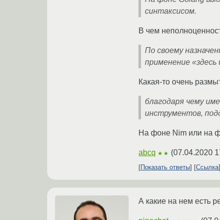
синтаксисом.
В чем неполноценност
По своему назначен
применение «здесь 
Какая-то очень размы
благодаря чему им
инструментов, под
На фоне Nim или на ф
abcq
(
07.04.2020 1
★★
Показать ответы
Ссылка
А какие на нем есть 