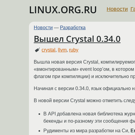
LINUX.ORG.RU
Новости
Г
Новости
—
Разработка
Вышел Crystal 0.34.0
crystal
,
llvm
,
ruby
Вышла новая версия Crystal, компилируемог
«вмонтированным» event loop’ом, в котором
флагом при компиляции) и исключительно пр
Начиная с версии 0.34.0, язык официально на
В новой версии Crystal можно отметить сле
В API добавлена новая библиотека жу
бекенды и по-разному эти сообщения фи
Рудименты из мира разработки на Си,
E