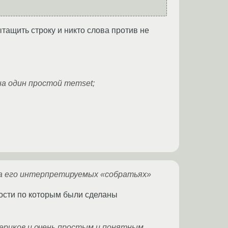
ытащить строку и никто слова против не
на один простой memset;
на его интерпретируемых «собратьях»
ности по которым были сделаны
ериков и очень простым и понятным