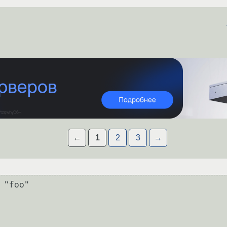
←
1
2
3
→
 "foo"
