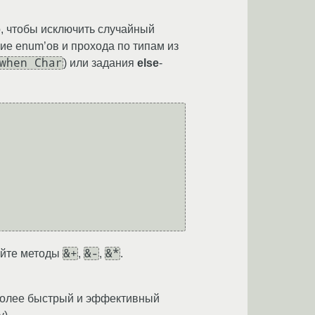
о, чтобы исключить случайный
е enum’ов и прохода по типам из
when Char
) или задания
else
-
&+
&-
&*
уйте методы
,
,
.
 более быстрый и эффективный