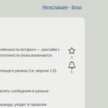
Регистрация
-
Вход
собенности которого — рантайм с
поточности (пока включается
3
ящего релиза (т.е. версии 1.0).
5
равлять сообщения в разные
вывода, уходят в прошлое