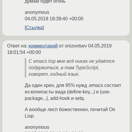
думаю будет огонь
anonymous
04.05.2019 18:39:40 +00:00
Ссылка
Ответ на:
комментарий
от snizovtsev
04.05.2019
18:01:54 +00:00
С emacs lisp мне всё никак не удаётся
подружиться, а там TypeScript,
говорят, годный язык.
Да один хрен, для 95% нужд .emacs состоит
из копипасты вида (define-key...) и (use-
package...), add-hook и setq.
А вообще лисп божественен, почитай On
Lisp.
anonymous