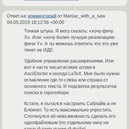
Ответ на:
комментарий
от Maniac_with_a_saw
04.05.2019 18:12:56 +00:00
Тонкая штука. Я могу сказать: «хочу фичу
Х». Или: «хочу более лучшую реализацию
фичи Y». А ты можешь ответить что это уже
тянет не ИДЕ.
Удобное управление расширениями. Или
вот я часто писал всякие штуки в
AsciiDoctor и иногда LaTeX. Мне было нужно
оглавление где-то слева или справа от
основного текста. И подсветка результатов
поиска в скроллбаре.
Кстати, я пытался настроить Саблайм а-ля
Блокнот. То есть максимально упростить.
Споткнулся об невозможность сделать его
однофайловым (по отдельному окну на
каждый открываемый файл).