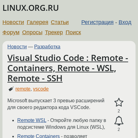
LINUX.ORG.RU
Новости
Галерея
Статьи
Регистрация
-
Вход
Форум
Опросы
Трекер
Поиск
Новости
—
Разработка
Visual Studio Code : Remote -
Containers, Remote - WSL,
Remote - SSH
remote
,
vscode
Microsoft выпускает 3 превью расширений
для своего редактора кода VSCode.
2
Remote WSL
- Откройте любую папку в
подсистеме Windows для Linux (WSL),
2
Remote Containers
- позволяет