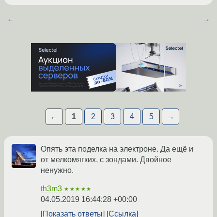
←
→
←
1
2
3
4
5
→
Опять эта поделка на электроне. Да ещё и
от мелкомягких, с зондами. Двойное
ненужно.
th3m3
★★★★★
04.05.2019 16:44:28 +00:00
Показать ответы
Ссылка