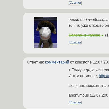
Ссылка
>если они владельцы,
то, что уже открыто о
Sancho_s_rancho
(
1
★
Ссылка
Ответ на:
комментарий
от kingstone
12.07.20
> Товарищи, а что т
И тем не менее,
http:
Если английским знае
anonymous
(
12.07.200
Ссылка