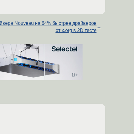
йвера Nouveau на 64% быстрее драйверов
→
от x.org в 2D тесте