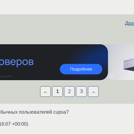
Дра
←
1
2
3
→
обычных пользователей cupsa?
16:07 +00:00
)