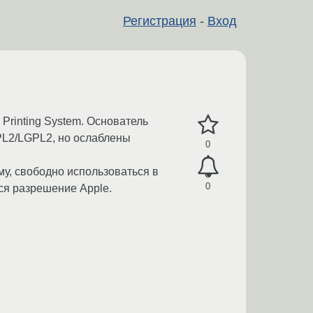
Регистрация
-
Вход
rinting System. Основатель
GPL2/LGPL2, но ослаблены
0
у, свободно использоваться в
0
ся разрешение Apple.