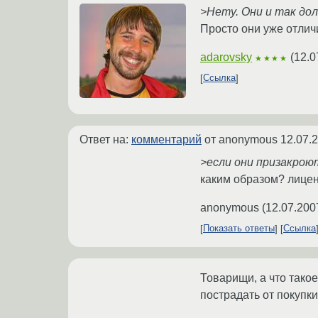
>Нету. Они и так до
Просто они уже отлич
adarovsky
(
12.0
★★★★
Ссылка
Ответ на:
комментарий
от anonymous
12.07.
>если они призакрою
каким образом? лицен
anonymous
(
12.07.200
Показать ответы
Ссылка
Товарищи, а что такое
пострадать от покупк