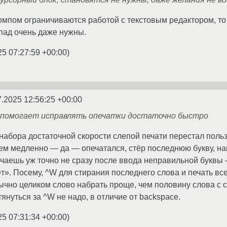
омпом ограничиваются работой с текстовым редактором, то 
пад очень даже нужны.
25 07:27:59 +00:00
)
7.2025 12:56:25 +00:00
 помогает исправлять опечатки достаточно быстро
 набора достаточной скорости слепой печати перестал поль
ем медленно — да — опечатался, стёр последнюю букву, на
ечаешь уж точно не сразу после ввода неправильной буквы
т». Посему, ^W для стирания последнего слова и печать все
бычно целиком слово набрать проще, чем половину слова с с
януться за ^W не надо, в отличие от backspace.
25 07:31:34 +00:00
)