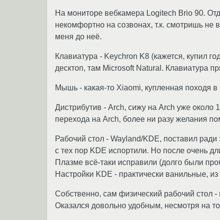
На мониторе вебкамера Logitech Brio 90. Отде
некомфортно на созвонах, т.к. смотришь не в 
меня до неё.
Клавиатура - Keychron K8 (кажется, купил го
десктоп, там Microsoft Natural. Клавиатура п
Мышь - какая-то Xiaomi, купленная походя в
Дистрибутив - Arch, сижу на Arch уже около 
перехода на Arch, более ни разу желания пом
Рабочий стол - Wayland/KDE, поставил ради э
с тех пор KDE испортили. Но после очень д
Плазме всё-таки исправили (долго были про
Настройки KDE - практически ванильные, из 
Собственно, сам физический рабочий стол - 
Оказался довольно удобным, несмотря на то,