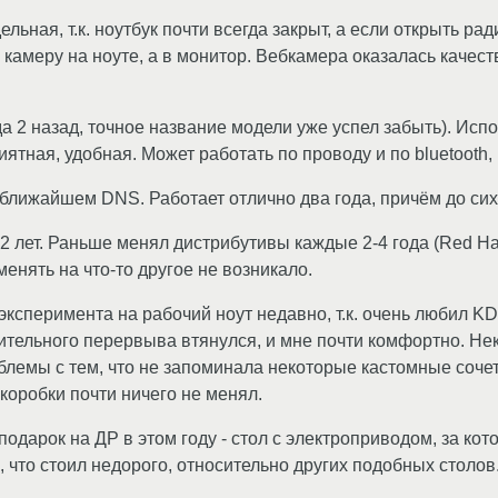
льная, т.к. ноутбук почти всегда закрыт, а если открыть ра
камеру на ноуте, а в монитор. Вебкамера оказалась качестве
да 2 назад, точное название модели уже успел забыть). Испо
риятная, удобная. Может работать по проводу и по bluetooth, 
 ближайшем DNS. Работает отлично два года, причём до сих
12 лет. Раньше менял дистрибутивы каждые 2-4 года (Red Hat
енять на что-то другое не возникало.
ксперимента на рабочий ноут недавно, т.к. очень любил KDE
лительного перервыва втянулся, и мне почти комфортно. Не
блемы с тем, что не запоминала некоторые кастомные соче
коробки почти ничего не менял.
подарок на ДР в этом году - стол с электроприводом, за ко
 что стоил недорого, относительно других подобных столов