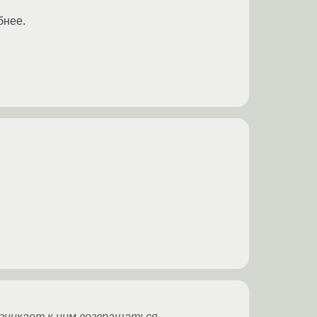
бнее.
озникает к ним возвращаться.