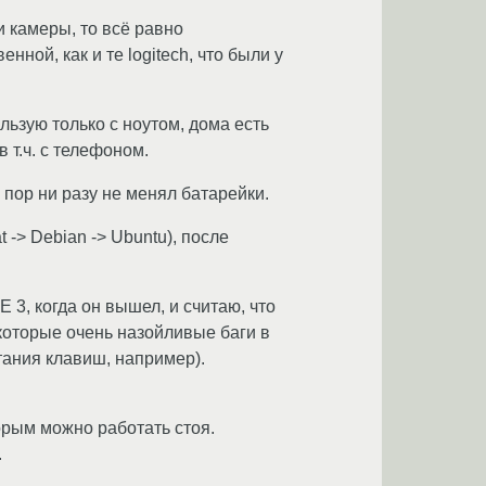
ди камеры, то всё равно
нной, как и те logitech, что были у
льзую только с ноутом, дома есть
в т.ч. с телефоном.
 пор ни разу не менял батарейки.
 -> Debian -> Ubuntu), после
 3, когда он вышел, и считаю, что
которые очень назойливые баги в
тания клавиш, например).
торым можно работать стоя.
.