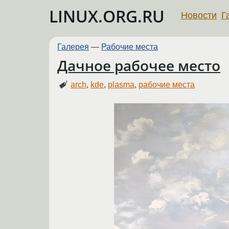
LINUX.ORG.RU
Новости
Г
Галерея
—
Рабочие места
Дачное рабочее место
arch
,
kde
,
plasma
,
рабочие места