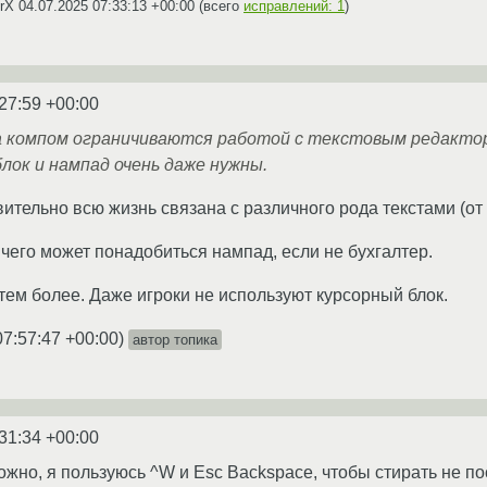
CrX
04.07.2025 07:33:13 +00:00
(всего
исправлений: 1
)
27:59 +00:00
а компом ограничиваются работой с текстовым редакторо
лок и нампад очень даже нужны.
ительно всю жизнь связана с различного рода текстами (от 
 чего может понадобиться нампад, если не бухгалтер.
 тем более. Даже игроки не используют курсорный блок.
07:57:47 +00:00
)
автор топика
31:34 +00:00
можно, я пользуюсь ^W и Esc Backspace, чтобы стирать не по