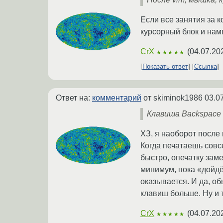
Если все занятия за к
курсорный блок и нам
CrX
(
04.07.20
★★★★★
Показать ответ
Ссылка
Ответ на:
комментарий
от skiminok1986
03.0
Клавиша Backspace
ХЗ, я наоборот после
Когда печатаешь совс
быстро, опечатку зам
минимум, пока «дойдё
оказывается. И да, о
клавиш больше. Ну и т
CrX
(
04.07.20
★★★★★