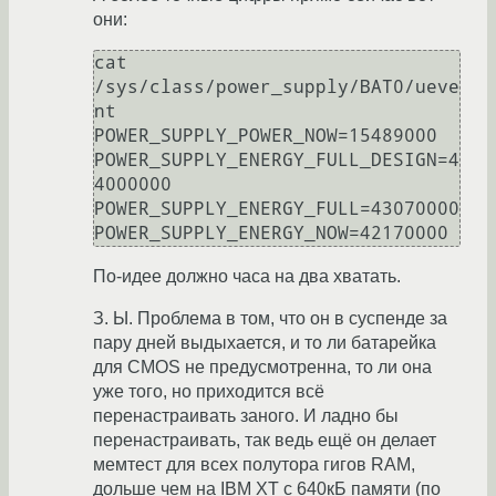
они:
cat 
/sys/class/power_supply/BAT0/ueve
nt

POWER_SUPPLY_POWER_NOW=15489000

POWER_SUPPLY_ENERGY_FULL_DESIGN=4
4000000

POWER_SUPPLY_ENERGY_FULL=43070000

По-идее должно часа на два хватать.
З. Ы. Проблема в том, что он в суспенде за
пару дней выдыхается, и то ли батарейка
для CMOS не предусмотренна, то ли она
уже того, но приходится всё
перенастраивать заного. И ладно бы
перенастраивать, так ведь ещё он делает
мемтест для всех полутора гигов RAM,
дольше чем на IBM XT с 640кБ памяти (по