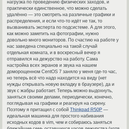
нагрузка по проведению физических заходов, и
практически единственное, что можно сделать
удалённо — это смотреть на различные графики и
распределения, и если что-то идёт не так, то
вызванивать эксперта по подсистеме. А для этого,
как можно заметить на фотографии, нужно
довольно много мониторов. По счастию на работе у
нас заведена специально на такой случай
отдельная комната, и в воскресный вечер я
отправился на дежурство на работу. Сама
настройка всех экранов и звука на нашем
доморощенном CentOS 7 заняло у меня где-то час,
но теперь всё что надо находится на виду (нет
нужды открывать новую вкладку в браузере), да и
звук с жабры работает. Теперь можно выдохнуть,
заняться своими делами, периодически, конечно,
поглядывая на графики и реагируя на сирену.
Поэтому я притащил с собой
Thinkpad R50P
—
идеальная машинка для простого набивания
исходных кодов в vim, чем и собираюсь заняться
ближайшие семь оставшихся часов дежурства (хотя