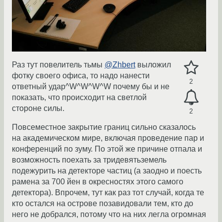
Раз тут повелитель тьмы
@Zhbert
выложил
фотку своего офиса, то надо нанести
2
ответный удар^W^W^W^W почему бы и не
показать, что происходит на светлой
стороне силы.
2
Повсеместное закрытие границ сильно сказалось
на академическом мире, включая проведение пар и
конференций по зуму. По этой же причине отпала и
возможность поехать за тридевятьземель
подежурить на детекторе частиц (а заодно и поесть
рамена за 700 йен в окресностях этого самого
детектора). Впрочем, тут как раз тот случай, когда те
кто остался на острове позавидовали тем, кто до
него не добрался, потому что на них легла огромная