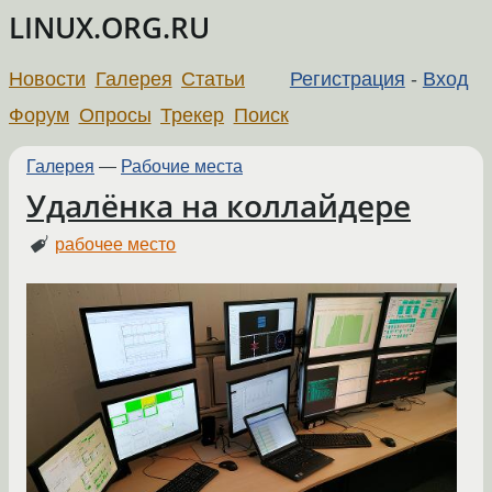
LINUX.ORG.RU
Новости
Галерея
Статьи
Регистрация
-
Вход
Форум
Опросы
Трекер
Поиск
Галерея
—
Рабочие места
Удалёнка на коллайдере
рабочее место