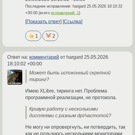
Последнее исправление: hargard
25.05.2026 18:10:32
+00:00
(всего
исправлений: 1
)
Показать ответ
Ссылка
1
2
Ответ на:
комментарий
от hargard
25.05.2026
18:10:02 +00:00
Может быть испоконный скрепной
тиринг?
Имею XLibre, тиринга нет. Проблема
программной реализации, не протокола.
Кривую работу с несколькими
дисплеями с разным dpi/частотой?
Не могу ни опровергнуть, ни потвердить, так
как не пользуюсь несколькими мониторами