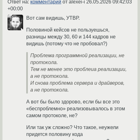
Ответ на:
комментарий
от alexei-i
26.05.2026 09:42:03
+00:00
Вот сам видишь, УТВР.
Половиной кейсов не пользуешься,
разницы между 30, 60 и 144 кадров не
видишь (потому что не пробовал?)
Проблема программной реализации, не
протокола.
Тем не менее это проблеиа реализации,
а не протокола.
И снова проблема сервера и драйверов,
а не протокола.
А вот бы было здорово, если бы все это
«беспроблемно» реализовывалось в этом
самом протоколе, не?
Или так уж сложно? Что такое, неужели
придется половину кода