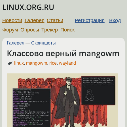
LINUX.ORG.RU
Новости
Галерея
Статьи
Регистрация
-
Вход
Форум
Опросы
Трекер
Поиск
Галерея
—
Скриншоты
Классово верный mangowm
linux
,
mangowm
,
rice
,
wayland