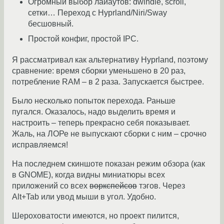
Огромный выбор лайаутов: dwindle, scroll,
сетки… Переход с Hyprland/Niri/Sway
бесшовный.
Простой конфиг, простой IPC.
Я рассматривал как альтернативу Hyprland, поэтому
сравнение: время сборки уменьшено в 20 раз,
потребление RAM – в 2 раза. Запускается быстрее.
Было несколько попыток перехода. Раньше
пугался. Оказалось, надо выделить время и
настроить – теперь прекрасно себя показывает.
Жаль, на ЛОРе не выпускают сборки с ним – срочно
исправляемся!
На последнем скиншоте показан режим обзора (как
в GNOME), когда видны миниатюры всех
приложений со всех
воркспейсов
тэгов. Через
Alt+Tab или увод мыши в угол. Удобно.
Шероховатости имеются, но проект пилится,