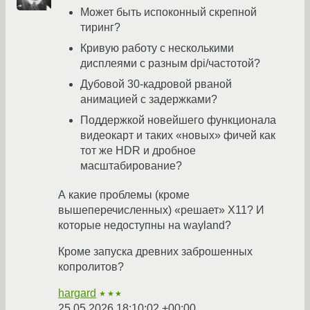
Может быть испоконный скрепной
тиринг?
Кривую работу с несколькими
дисплеями с разным dpi/частотой?
Дубовой 30-кадровой рваной
анимацией с задержками?
Поддержкой новейшего функционала
видеокарт и таких «новых» фичей как
тот же HDR и дробное
масштабирование?
А какие проблемы (кроме
вышеперечисленных) «решает» Х11? И
которые недоступны на wayland?
Кроме запуска древних заброшенных
копролитов?
hargard
★★★
25.05.2026 18:10:02 +00:00