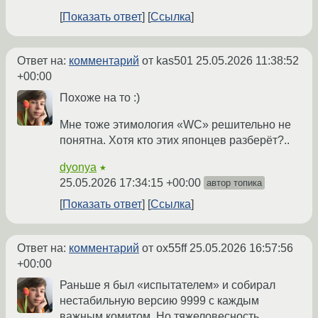
Показать ответ
Ссылка
Ответ на:
комментарий
от kas501
25.05.2026 11:38:52
+00:00
Похоже на то :)
Мне тоже этимология «WC» решительно не
понятна. Хотя кто этих японцев разберёт?..
dyonya
★
25.05.2026 17:34:15 +00:00
автор топика
Показать ответ
Ссылка
Ответ на:
комментарий
от ox55ff
25.05.2026 16:57:56
+00:00
Раньше я был «испытателем» и собирал
нестабильную версию 9999 с каждым
важным комитом. Но тяжеловесность