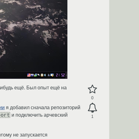
нибудь ещё. Был опыт ещё на
0
ии
я добавил сначала репозиторий
port
и подключить арчевский
1
угому не запускается