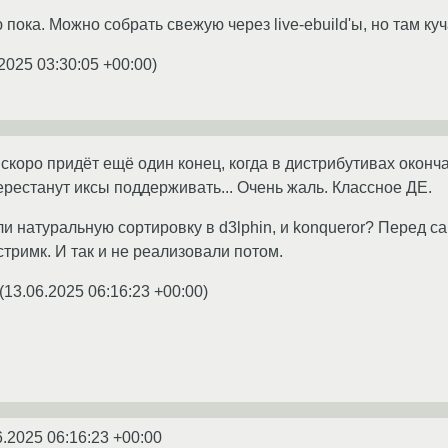
ю пока. Можно собрать свежую через live-ebuild'ы, но там ку
2025 03:30:05 +00:00
)
 скоро придёт ещё один конец, когда в дистрибутивах оконч
ерестанут иксы поддерживать... Очень жаль. Классное ДЕ.
ли натуральную сортировку в d3lphin, и konqueror? Перед с
стримк. И так и не реализовали потом.
(
13.06.2025 06:16:23 +00:00
)
6.2025 06:16:23 +00:00