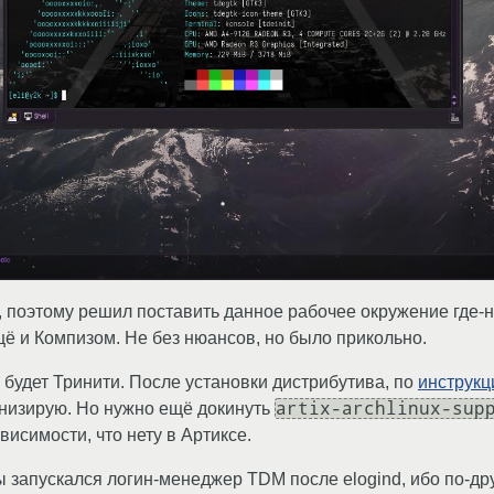
 поэтому решил поставить данное рабочее окружение где-
ё и Компизом. Не без нюансов, но было прикольно.
 будет Тринити. После установки дистрибутива, по
инструкц
artix-archlinux-sup
онизирую. Но нужно ещё докинуть
висимости, что нету в Артиксе.
бы запускался логин-менеджер TDM после elogind, ибо по-др