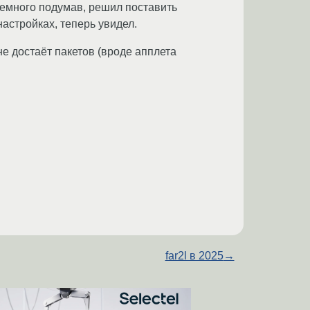
немного подумав, решил поставить
настройках, теперь увидел.
не достаёт пакетов (вроде апплета
far2l в 2025
→