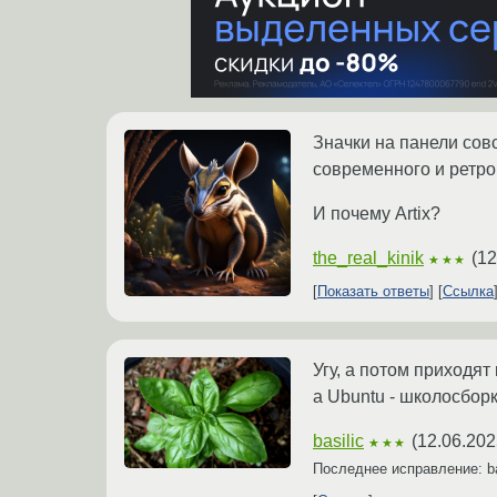
Значки на панели сов
современного и ретро
И почему Artix?
the_real_kinik
(
12
★★★
Показать ответы
Ссылка
Угу, а потом приходят
а Ubuntu - школосбо
basilic
(
12.06.202
★★★
Последнее исправление: ba