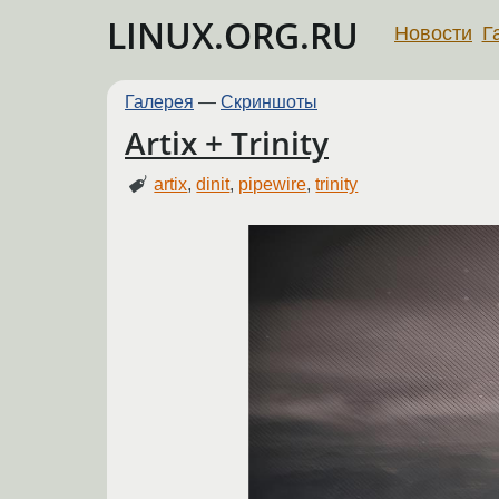
LINUX.ORG.RU
Новости
Г
Галерея
—
Скриншоты
Artix + Trinity
artix
,
dinit
,
pipewire
,
trinity