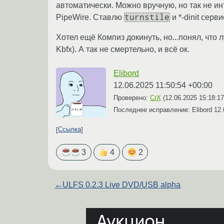
автоматически. Можно вручную, но так не и
turnstile
PipeWire. Ставлю
и *-dinit серв
Хотел ещё Компиз докинуть, но...понял, что 
Kbfx). А так не смертельно, и всё ок.
Elibord
12.06.2025 11:50:54 +00:00
Проверено:
CrX
(
12.06.2025 15:18:1
Последнее исправление: Elibord
12.
Ссылка
3
4
2
←
ULFS 0.2.3 Live DVD/USB alpha