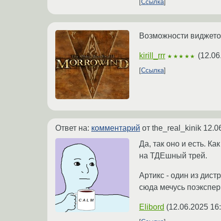
Ссылка
Возможности виджетов
kirill_rrr
(
12.06
★★★★★
Ссылка
Ответ на:
комментарий
от the_real_kinik
12.0
Да, так оно и есть. К
на ТДЕшный трей.
Артикс - один из дист
сюда мечусь поэкспе
Elibord
(
12.06.2025 16