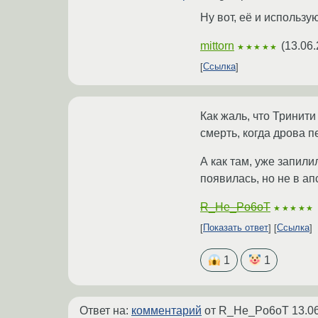
Ну вот, её и использу
mittorn
(
13.06.
★★★★★
Ссылка
Как жаль, что Тринити
смерть, когда дрова п
А как там, уже запили
появилась, но не в ап
R_He_Po6oT
★★★★★
Показать ответ
Ссылка
1
1
Ответ на:
комментарий
от R_He_Po6oT
13.0