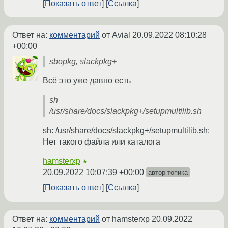
Показать ответ
Ссылка
Ответ на:
комментарий
от Avial
20.09.2022 08:10:28
+00:00
sbopkg, slackpkg+
Всё это уже давно есть
sh
/usr/share/docs/slackpkg+/setupmultilib.sh
sh: /usr/share/docs/slackpkg+/setupmultilib.sh:
Нет такого файла или каталога
hamsterxp
★
20.09.2022 10:07:39 +00:00
автор топика
Показать ответ
Ссылка
Ответ на:
комментарий
от hamsterxp
20.09.2022