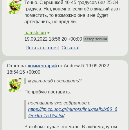
Точно. С крышкой 40-45 градусов без 25-34
градуса. Нет, конечно, если её в жидкий азот
поместить, то возможно она и не будет
артефачить, но вряд-ли.
hamsterxp
★
19.09.2022 18:56:20 +00:00
автор топика
Показать ответ
Ссылка
Ответ на:
комментарий
от Andrew-R
19.09.2022
18:54:16 +00:00
мультилиб поставить?
Попробую поставить.
поставить уже собранное с
https://ftp.cc.uoc.gr/mirrors/linux/salix/x86_6
4/extra-15.0/salix/
В любом случае это мало. В любом другом