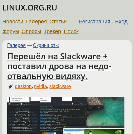
LINUX.ORG.RU
Новости
Галерея
Статьи
Регистрация
-
Вход
Форум
Опросы
Трекер
Поиск
Галерея
—
Скриншоты
Перешёл на Slackware +
поставил дрова на недо-
отвальную видяху.
desktop
,
nvidia
,
slackware