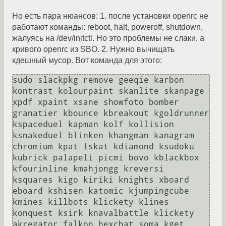
Но есть пара нюансов: 1. после установки openrc не
работают команды: reboot, halt, poweroff, shutdown,
жалуясь на /dev/initctl. Но это проблемы не слаки, а
кривого openrc из SBO. 2. Нужно вычищать
кдешный мусор. Вот команда для этого:
sudo slackpkg remove geeqie karbon 
kontrast kolourpaint skanlite skanpage 
xpdf xpaint xsane showfoto bomber 
granatier kbounce kbreakout kgoldrunner 
kspaceduel kapman kolf kollision 
ksnakeduel blinken khangman kanagram 
chromium kpat lskat kdiamond ksudoku 
kubrick palapeli picmi bovo kblackbox 
kfourinline kmahjongg kreversi  
ksquares kigo kiriki knights xboard 
eboard kshisen katomic kjumpingcube 
kmines killbots klickety klines 
konquest ksirk knavalbattle klickety 
akregator falkon hexchat soma kget 