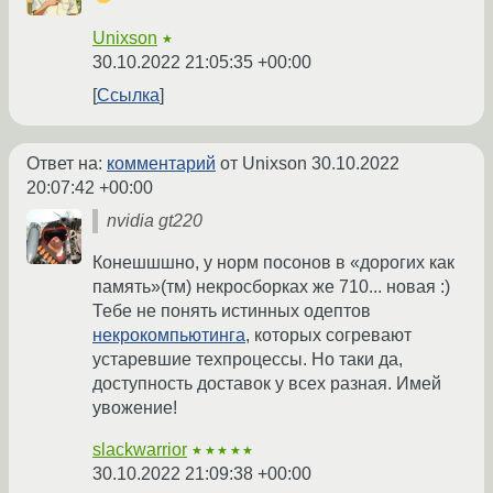
Unixson
★
30.10.2022 21:05:35 +00:00
Ссылка
Ответ на:
комментарий
от Unixson
30.10.2022
20:07:42 +00:00
nvidia gt220
Конешшшно, у норм посонов в «дорогих как
память»(тм) некросборках же 710... новая :)
Тебе не понять истинных одептов
некрокомпьютинга
, которых согревают
устаревшие техпроцессы. Но таки да,
доступность доставок у всех разная. Имей
увожение!
slackwarrior
★★★★★
30.10.2022 21:09:38 +00:00