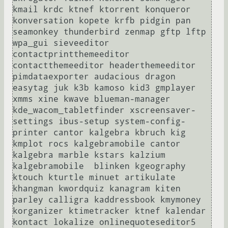
kmail krdc ktnef ktorrent konqueror 
konversation kopete krfb pidgin pan 
seamonkey thunderbird zenmap gftp lftp 
wpa_gui sieveeditor 
contactprintthemeeditor 
contactthemeeditor headerthemeeditor 
pimdataexporter audacious dragon 
easytag juk k3b kamoso kid3 gmplayer 
xmms xine kwave blueman-manager 
kde_wacom_tabletfinder xscreensaver-
settings ibus-setup system-config-
printer cantor kalgebra kbruch kig 
kmplot rocs kalgebramobile cantor 
kalgebra marble kstars kalzium 
kalgebramobile  blinken kgeography 
ktouch kturtle minuet artikulate 
khangman kwordquiz kanagram kiten 
parley calligra kaddressbook kmymoney 
korganizer ktimetracker ktnef kalendar 
kontact lokalize onlinequoteseditor5 