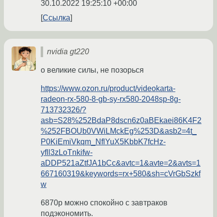
30.10.2022 19:25:10 +00:00
Ссылка
nvidia gt220
о великие силы, не позорься
https://www.ozon.ru/product/videokarta-
radeon-rx-580-8-gb-sy-rx580-2048sp-8g-
713732326/?
asb=S28%252BdaP8dscn6z0aBEkaei86K4F2
%252FBOUb0VWiLMckEg%253D&asb2=4t_
P0KiEmiVkqm_NflYuX5KbbK7fcHz-
yfll3zLoTnkifw-
aDDP521aZtfJA1bCc&avtc=1&avte=2&avts=1
667160319&keywords=rx+580&sh=cVrGbSzkf
w
6870р можно спокойно с завтраков
подэкономить.