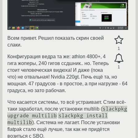
Всем привет. Решил показать скрин своей
слаки.
1
Конфигурация ведра та же: athlon 4800+, 4
гига жоперы, 240 гигов ссдшник.. но. Теперь
1
стоит человеческая видюха! И даже (пока
что) не отвальная! Nvidia 220gt. Печь ещё та, но
мощная. 47 градусов - в простое, а при нагрузке - 64
градуса, но зато рабочая.
Что касается системы, то всё устраивает. Стим всё-
slackpkg
таки заработал, после установки multilib (
upgrade multilib
slackpkg install
multilib
). Система не лагает. После установки
flatpak стало ещё лучше, так как не придётся
возиться с SBO.