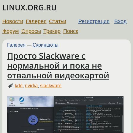
LINUX.ORG.RU
Новости
Галерея
Статьи
Регистрация
-
Вход
Форум
Опросы
Трекер
Поиск
Галерея
—
Скриншоты
Просто Slackware с
нормальной и пока не
отвальной видеокартой
kde
,
nvidia
,
slackware