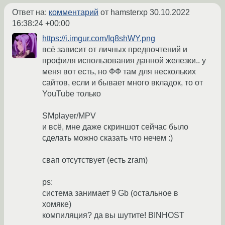
Ответ на:
комментарий
от hamsterxp
30.10.2022
16:38:24 +00:00
https://i.imgur.com/Iq8shWY.png
всё зависит от личных предпочтений и
профиля использования данной железки.. у
меня вот есть, но ФФ там для нескольких
сайтов, если и бывает много вкладок, то от
YouTube только
SMplayer/MPV
и всё, мне даже скриншот сейчас было
сделать можно сказать что нечем :)
свап отсутствует (есть zram)
ps:
система занимает 9 Gb (остальное в
хомяке)
компиляция? да вы шутите! BINHOST