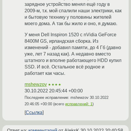
зарядное устройство менял ещё году в
2009-м, т.к. мой спалили наши электрики, как
и бытовую технику у половины жителей
моего дома. А так бы жило и оно, я думаю.
У меня Dell Inspiron 1520 с nVidia GeForce
8400M GS, ирландская сборка. Из
изменений - добавил памяти, до 4 Гб (давно
уже, лет 7 назад как). А недавно вместо
штатного и вполне работающего HDD купил
SSD. И всё. Остальное всё родное и
работает как часы.
mshewzov
★★★★
30.10.2022 20:45:44 +00:00
Последнее исправление: mshewzov
30.10.2022
20:46:05 +00:00
(всего
исправлений: 1
)
Ссылка
Ответ на:
комментарий
от AleksK
30.10.2022 20:40:58