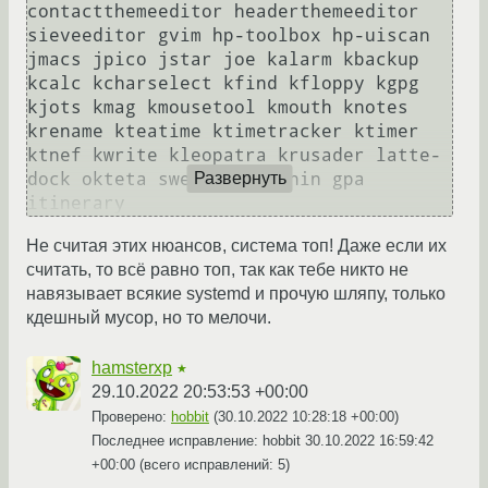
contactthemeeditor headerthemeeditor 
sieveeditor gvim hp-toolbox hp-uiscan 
jmacs jpico jstar joe kalarm kbackup 
kcalc kcharselect kfind kfloppy kgpg 
kjots kmag kmousetool kmouth knotes 
krename kteatime ktimetracker ktimer 
ktnef kwrite kleopatra krusader latte-
dock okteta sweeper zanshin gpa 
Развернуть
Не считая этих нюансов, система топ! Даже если их
считать, то всё равно топ, так как тебе никто не
навязывает всякие systemd и прочую шляпу, только
кдешный мусор, но то мелочи.
hamsterxp
★
29.10.2022 20:53:53 +00:00
Проверено:
hobbit
(
30.10.2022 10:28:18 +00:00
)
Последнее исправление: hobbit
30.10.2022 16:59:42
+00:00
(всего исправлений: 5)