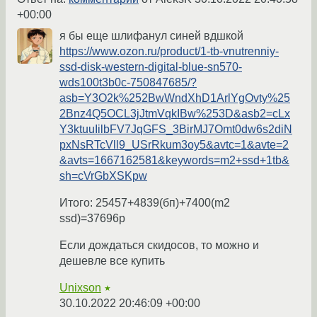
+00:00
я бы еще шлифанул синей вдшкой
https://www.ozon.ru/product/1-tb-vnutrenniy-
ssd-disk-western-digital-blue-sn570-
wds100t3b0c-750847685/?
asb=Y3O2k%252BwWndXhD1ArlYgOvty%25
2Bnz4Q5OCL3jJtmVqkIBw%253D&asb2=cLx
Y3ktuuIilbFV7JqGFS_3BirMJ7Omt0dw6s2diN
pxNsRTcVll9_USrRkum3oy5&avtc=1&avte=2
&avts=1667162581&keywords=m2+ssd+1tb&
sh=cVrGbXSKpw
Итого: 25457+4839(бп)+7400(m2
ssd)=37696р
Если дождаться скидосов, то можно и
дешевле все купить
Unixson
★
30.10.2022 20:46:09 +00:00