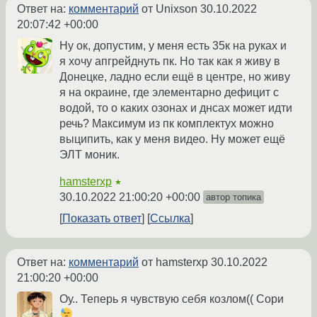
Ответ на:
комментарий
от Unixson
30.10.2022
20:07:42 +00:00
Ну ок, допустим, у меня есть 35к на руках и
я хочу апгрейднуть пк. Но так как я живу в
Донецке, ладно если ещё в центре, но живу
я на окраине, где элементарно дефицит с
водой, то о каких озонах и днсах может идти
речь? Максимум из пк комплектух можно
выципить, как у меня видео. Ну может ещё
ЭЛТ моник.
hamsterxp
★
30.10.2022 21:00:20 +00:00
автор топика
Показать ответ
Ссылка
Ответ на:
комментарий
от hamsterxp
30.10.2022
21:00:20 +00:00
Оу.. Теперь я чувствую себя козлом(( Сори