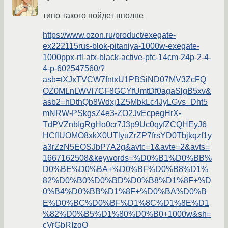
типо такого пойдет вполне
https://www.ozon.ru/product/exegate-
ex222115rus-blok-pitaniya-1000w-exegate-
1000ppx-rtl-atx-black-active-pfc-14cm-24p-2-4-
4-p-602547560/?
asb=tXJxTVCW7fntxU1PBSiND07MV3ZcFQ
OZ0MLnLWVl7CF8GCYfUmtDf0agaSlgB5xv&
asb2=hDthQb8Wdxj1Z5MbkLc4JyLGvs_Dht5
mNRW-PSkgsZ4e3-ZO2JvEcpegHrX-
TdPVZnbIgRgHo0cr7J3p9Uc0qyfZCQHEyJ6
HCflUOMO8xkX0UTlyuZrZP7frsYD0Tbjkqzf1y
a3rZzN5EOSJbP7A2g&avtc=1&avte=2&avts=
1667162508&keywords=%D0%B1%D0%BB%
D0%BE%D0%BA+%D0%BF%D0%B8%D1%
82%D0%B0%D0%BD%D0%B8%D1%8F+%D
0%B4%D0%BB%D1%8F+%D0%BA%D0%B
E%D0%BC%D0%BF%D1%8C%D1%8E%D1
%82%D0%B5%D1%80%D0%B0+1000w&sh=
cVrGbRIzqQ