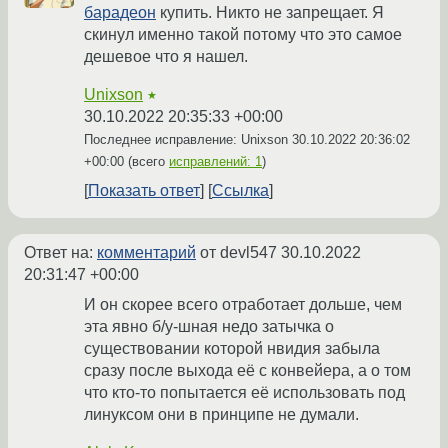
барадеон
купить. Никто не запрещает. Я
скинул именно такой потому что это самое
дешевое что я нашел.
Unixson
★
30.10.2022 20:35:33 +00:00
Последнее исправление: Unixson
30.10.2022 20:36:02
+00:00
(всего
исправлений: 1
)
Показать ответ
Ссылка
Ответ на:
комментарий
от devl547
30.10.2022
20:31:47 +00:00
И он скорее всего отработает дольше, чем
эта явно б/у-шная недо затычка о
существовании которой нвидия забыла
сразу после выхода её с конвейера, а о том
что кто-то попытается её использовать под
линуксом они в принципе не думали.