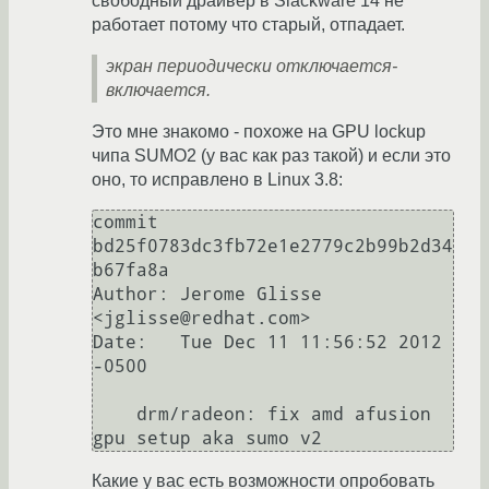
свободный драйвер в Slackware 14 не
работает потому что старый, отпадает.
экран периодически отключается-
включается.
Это мне знакомо - похоже на GPU lockup
чипа SUMO2 (у вас как раз такой) и если это
оно, то исправлено в Linux 3.8:
commit 
bd25f0783dc3fb72e1e2779c2b99b2d34
b67fa8a

Author: Jerome Glisse 
<jglisse@redhat.com>

Date:   Tue Dec 11 11:56:52 2012 
-0500

    drm/radeon: fix amd afusion 
gpu setup aka sumo v2
Какие у вас есть возможности опробовать