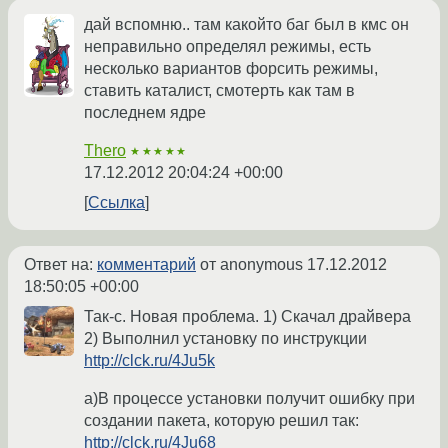
дай вспомню.. там какойто баг был в кмс он
неправильно определял режимы, есть
несколько вариантов форсить режимы,
ставить каталист, смотерть как там в
последнем ядре
Thero
★★★★★
17.12.2012 20:04:24 +00:00
Ссылка
Ответ на:
комментарий
от anonymous
17.12.2012
18:50:05 +00:00
Так-с. Новая проблема. 1) Скачал драйвера
2) Выполнил установку по инструкции
http://clck.ru/4Ju5k
а)В процессе установки получит ошибку при
создании пакета, которую решил так:
http://clck.ru/4Ju68