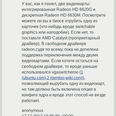
У вас, как я понял, две видеокарты:
интегрированная Radeon HD 6620G и
дискретная Radeon HD 6630M. Посмотрите
можете ли вы в биосе отрубить одну из
карточек (что-нибудь вроде switchable
graphics или наподобие). Если нет, то
поставьте AMD Catalyst (проприетарный
драйвер). В свободном драйвере
radeon,судя по всему, пока не допилена
поддержка переключения между двумя
видеокартами. Если хотите остаться на
свободном драйвере, то вроде раньше
использовался vgaswitcheroo (
1
(ubuntu.com)
,
2 (gentoo-wiki.com)
),
позволяющий вырубать одну из видеокарт,
но там должна быть включена опция в
конфиге ядра и вроде этот способ не везде
работает.
anonymous