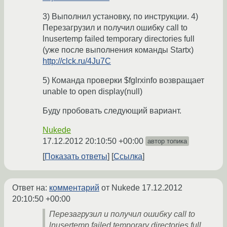
3) Выполнил установку, по инструкции. 4)
Перезагрузил и получил ошибку call to
lnusertemp failed temporary directories full
(уже после выполнения команды Startx)
http://clck.ru/4Ju7C
5) Команда проверки $fglrxinfo возвращает
unable to open display(null)
Буду пробовать следующий вариант.
Nukede
17.12.2012 20:10:50 +00:00
автор топика
Показать ответы
Ссылка
Ответ на:
комментарий
от Nukede
17.12.2012
20:10:50 +00:00
Перезагрузил и получил ошибку call to
lnusertemp failed temporary directories full