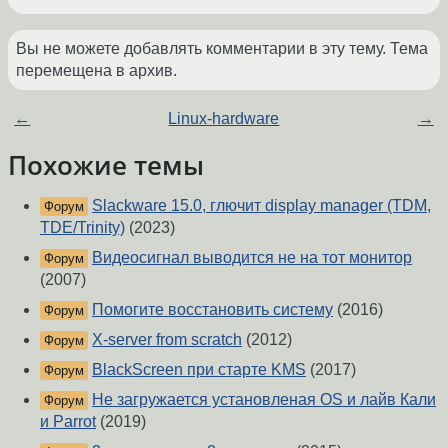
Вы не можете добавлять комментарии в эту тему. Тема
перемещена в архив.
←
Linux-hardware
→
Похожие темы
Slackware 15.0, глючит display manager (TDM,
Форум
TDE/Trinity)
(2023)
Видеосигнал выводится не на тот монитор
Форум
(2007)
Помогите восстановить систему
(2016)
Форум
X-server from scratch
(2012)
Форум
BlackScreen при старте KMS
(2017)
Форум
Не загружается установленая OS и лайв Кали
Форум
и Parrot
(2019)