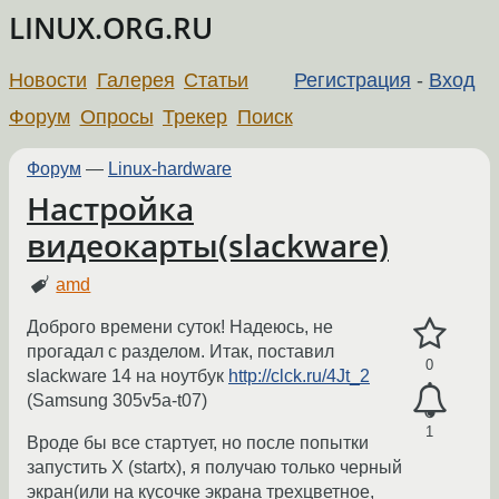
LINUX.ORG.RU
Новости
Галерея
Статьи
Регистрация
-
Вход
Форум
Опросы
Трекер
Поиск
Форум
—
Linux-hardware
Настройка
видеокарты(slackware)
amd
Доброго времени суток! Надеюсь, не
прогадал с разделом. Итак, поставил
0
slackware 14 на ноутбук
http://clck.ru/4Jt_2
(Samsung 305v5a-t07)
1
Вроде бы все стартует, но после попытки
запустить X (startx), я получаю только черный
экран(или на кусочке экрана трехцветное,