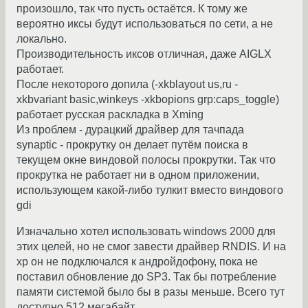
произошло, так что пусть остаётся. К тому же
вероятно иксы будут использоваться по сети, а не
локально.
Производительность иксов отличная, даже AIGLX
работает.
После некоторого допила (-xkblayout us,ru -
xkbvariant basic,winkeys -xkbopions grp:caps_toggle)
работает русская раскладка в Xming
Из проблем - дурацкий драйвер для тачпада
synaptic - прокрутку он делает путём поиска в
текущем окне виндовой полосы прокрутки. Так что
прокрутка не работает ни в одном приложении,
использующем какой-либо тулкит вместо виндового
gdi
Изначально хотел использовать windows 2000 для
этих целей, но не смог завести драйвер RNDIS. И на
xp он не подключался к андройдофону, пока не
поставил обновление до SP3. Так бы потребление
памяти системой было бы в разы меньше. Всего тут
доступно 512 мегабайт