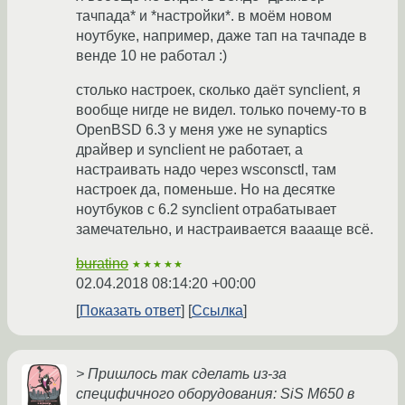
тачпада* и *настройки*. в моём новом
ноутбуке, например, даже тап на тачпаде в
венде 10 не работал :)
столько настроек, сколько даёт synclient, я
вообще нигде не видел. только почему-то в
OpenBSD 6.3 у меня уже не synaptics
драйвер и synclient не работает, а
настраивать надо через wsconsctl, там
настроек да, поменьше. Но на десятке
ноутбуков с 6.2 synclient отрабатывает
замечательно, и настраивается ваааще всё.
buratino
★★★★★
02.04.2018 08:14:20 +00:00
Показать ответ
Ссылка
> Пришлось так сделать из-за
специфичного оборудования: SiS M650 в