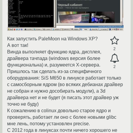
Как запустить PaleMoon на Windows XP?
А вот так!
2
Винда выполняет функцию ядра, дисплея,
драйвера тачпада (windows версия более
функциональна) и, разумеется X-сервера.
2
Пришлось так сделать из-за специфичного
оборудования: SiS M650 в линуксе работает только
с самосборным ядром (во всяких дебианах драйвер
не собран и нужно дособирать модули), а 3d
драйвера нет и не будет (я писать этот драйвер уж
точно не буду)
К сожалению в colinux довольно старое ядро и
проверять, работает ли оно с более новыми glibc
мне лень, потому установлен precise.
С 2012 года в линуксах почти ничего хорошего не