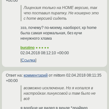
+00:00
Лицензия только на HOME версию, так
что поставил пиратку. Не кошерно это
с home версией сидеть
эээ, почему? по-моему, наоборот, xp home
была самая нормальная, без кучи
ненужного хлама
buratino
★★★★★
02.04.2018 08:12:10 +00:00
Ссылка
Ответ на:
комментарий
от mittorn
02.04.2018 08:11:35
+00:00
возможно исключение. Но я копался в
настройках линуксовой и там было не
всё
я вообще не видел в венде *драйвер