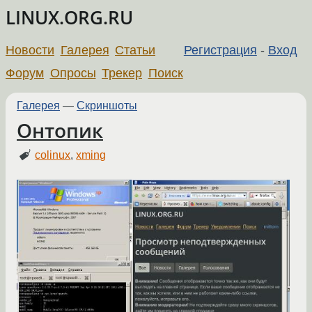
LINUX.ORG.RU
Новости
Галерея
Статьи
Регистрация
-
Вход
Форум
Опросы
Трекер
Поиск
Галерея
—
Скриншоты
Онтопик
colinux
,
xming