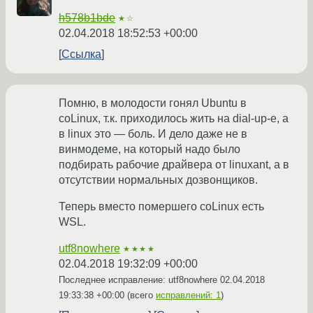
h578b1bde
★☆
02.04.2018 18:52:53 +00:00
Ссылка
Помню, в молодости гонял Ubuntu в
coLinux, т.к. приходилось жить на dial-up-е, а
в linux это — боль. И дело даже не в
винмодеме, на который надо было
подбирать рабочие драйвера от linuxant, а в
отсутствии нормальных дозвонщиков.
Теперь вместо помершего coLinux есть
WSL.
utf8nowhere
★★★★
02.04.2018 19:32:09 +00:00
Последнее исправление: utf8nowhere
02.04.2018
19:33:38 +00:00
(всего
исправлений: 1
)