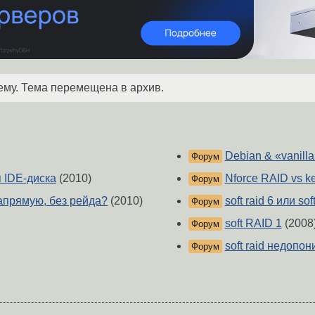
ему. Тема перемещена в архив.
Debian & «vanilla
Форум
 IDE-диска
(2010)
Nforce RAID vs ke
Форум
напрямую, без рейда?
(2010)
soft raid 6 или sof
Форум
soft RAID 1
(2008
Форум
soft raid недопон
Форум