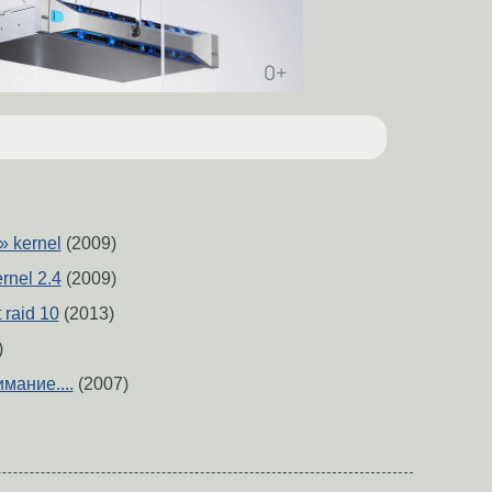
» kernel
(2009)
rnel 2.4
(2009)
t raid 10
(2013)
)
имание....
(2007)