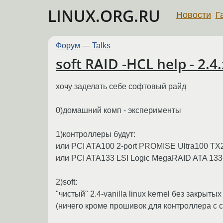
LINUX.ORG.RU
Новости
Г
Форум
—
Talks
soft RAID -HCL help - 2.4.
хочу заделать себе софтовый райд
0)домашний комп - эксперименты
1)контроллеры будут:
или PCI ATA100 2-port PROMISE Ultra100 TX
или PCI ATA133 LSI Logic MegaRAID ATA 133
2)soft:
"чистый" 2.4-vanilla linux kernel без закрыт
(ничего кроме прошивок для контроллера с с