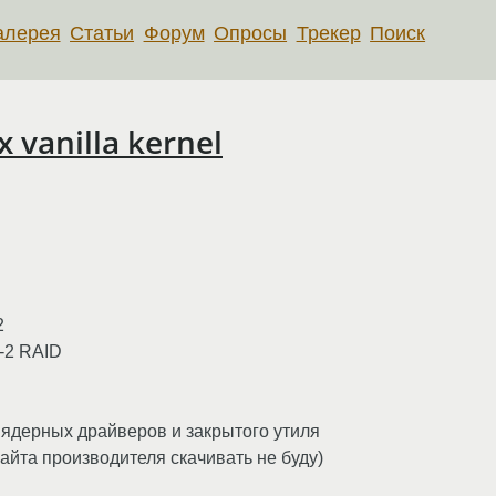
алерея
Статьи
Форум
Опросы
Трекер
Поиск
x vanilla kernel
2
-2 RAID
ых ядерных драйверов и закрытого утиля
айта производителя скачивать не буду)