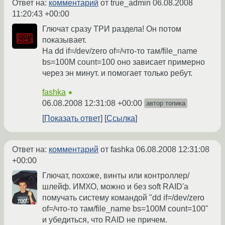
Ответ на:
комментарий
от true_admin
06.08.2008
11:20:43 +00:00
Глючат сразу ТРИ раздела! Он потом
показывает.
На dd if=/dev/zero of=/что-то там/file_name
bs=100M count=100 оно зависает примерно
через эн минут. и помогает только ребут.
fashka
★
06.08.2008 12:31:08 +00:00
автор топика
Показать ответ
Ссылка
Ответ на:
комментарий
от fashka
06.08.2008 12:31:08
+00:00
Глючат, похоже, винты или контроллер/
шлейф. ИМХО, можно и без soft RAID'а
помучать систему командой "dd if=/dev/zero
of=/что-то там/file_name bs=100M count=100"
и убедиться, что RAID не причем.