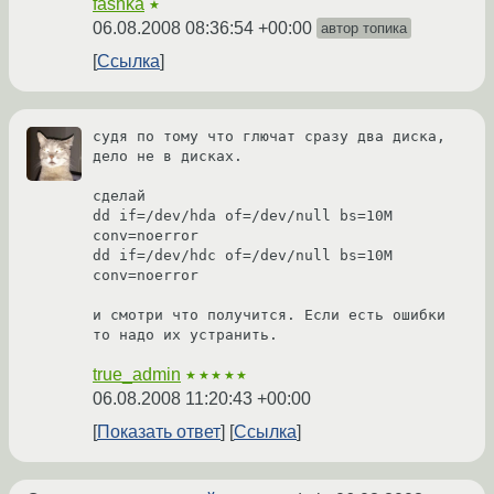
fashka
★
06.08.2008 08:36:54 +00:00
автор топика
Ссылка
судя по тому что глючат сразу два диска, 
дело не в дисках.

сделай

dd if=/dev/hda of=/dev/null bs=10M 
conv=noerror

dd if=/dev/hdc of=/dev/null bs=10M 
conv=noerror

и смотри что получится. Если есть ошибки 
то надо их устранить.
true_admin
★★★★★
06.08.2008 11:20:43 +00:00
Показать ответ
Ссылка