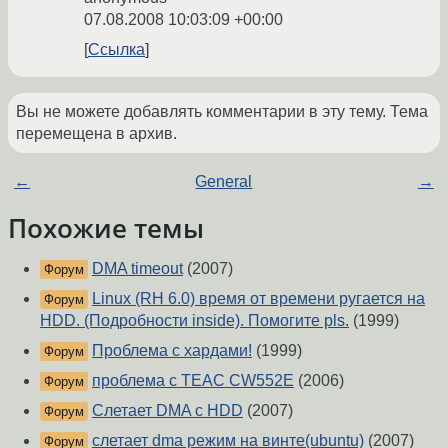
07.08.2008 10:03:09 +00:00
Ссылка
Вы не можете добавлять комментарии в эту тему. Тема
перемещена в архив.
←
General
→
Похожие темы
DMA timeout
(2007)
Форум
Linux (RH 6.0) время от времени ругается на
Форум
HDD. (Подробности inside). Помогите pls.
(1999)
Проблема с хардами!
(1999)
Форум
проблема с TEAC CW552E
(2006)
Форум
Слетает DMA с HDD
(2007)
Форум
слетает dma режим на винте(ubuntu)
(2007)
Форум