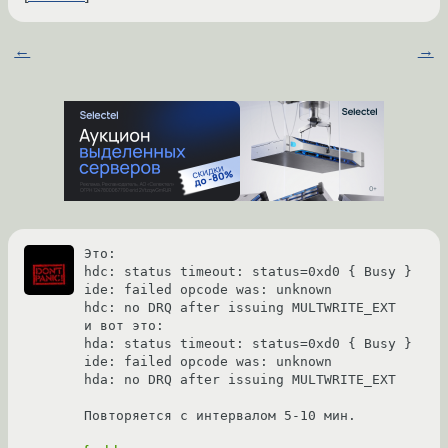
←
→
Это:

hdc: status timeout: status=0xd0 { Busy }

ide: failed opcode was: unknown

hdc: no DRQ after issuing MULTWRITE_EXT

и вот это:

hda: status timeout: status=0xd0 { Busy }

ide: failed opcode was: unknown

hda: no DRQ after issuing MULTWRITE_EXT

Повторяется с интервалом 5-10 мин.