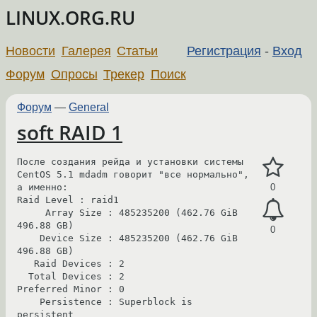
LINUX.ORG.RU
Новости
Галерея
Статьи
Регистрация
-
Вход
Форум
Опросы
Трекер
Поиск
Форум
—
General
soft RAID 1
После создания рейда и установки системы 
CentOS 5.1 mdadm говорит "все нормально", 
а именно: 

0
Raid Level : raid1

     Array Size : 485235200 (462.76 GiB 
496.88 GB)

0
    Device Size : 485235200 (462.76 GiB 
496.88 GB)

   Raid Devices : 2

  Total Devices : 2

Preferred Minor : 0

    Persistence : Superblock is 
persistent
