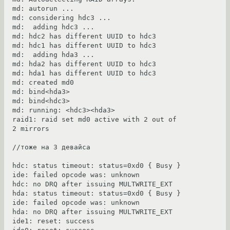
md: autorun ...

md: considering hdc3 ...

md:  adding hdc3 ...

md: hdc2 has different UUID to hdc3

md: hdc1 has different UUID to hdc3

md:  adding hda3 ...

md: hda2 has different UUID to hdc3

md: hda1 has different UUID to hdc3

md: created md0

md: bind<hda3>

md: bind<hdc3>

md: running: <hdc3><hda3>

raid1: raid set md0 active with 2 out of 
2 mirrors

//тоже на 3 девайса

hdc: status timeout: status=0xd0 { Busy }

ide: failed opcode was: unknown

hdc: no DRQ after issuing MULTWRITE_EXT

hda: status timeout: status=0xd0 { Busy }

ide: failed opcode was: unknown

hda: no DRQ after issuing MULTWRITE_EXT

ide1: reset: success
