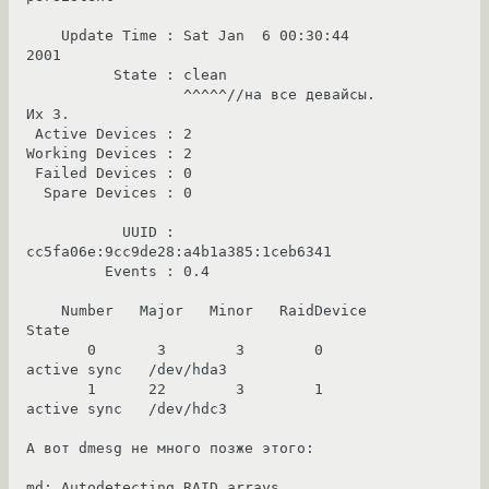
    Update Time : Sat Jan  6 00:30:44 
2001

          State : clean

                  ^^^^^//на все девайсы. 
Их 3.

 Active Devices : 2

Working Devices : 2

 Failed Devices : 0

  Spare Devices : 0

           UUID : 
cc5fa06e:9cc9de28:a4b1a385:1ceb6341

         Events : 0.4

    Number   Major   Minor   RaidDevice 
State

       0       3        3        0      
active sync   /dev/hda3

       1      22        3        1      
active sync   /dev/hdc3

А вот dmesg не много позже этого: 

md: Autodetecting RAID arrays.
