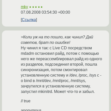
mky
★★★★★
07.08.2008 03:54:30 +00:00
Ссылка
>Коли уж на то пошло, как чинил? Дай
советов, брат по ошибке!
Ну чинил я так: с Live CD посредством
mdadm остановил райд, потом с помощью
него же переассемблировал райд из одного
из разделов, подсоединил второй, пошла
синхронизация, потом смонтировал
установленную систему и /dev, /proc, /sys с -
o bind в /mnt/dev, /mnt/proc, /mnt/sys,
зачрутился в установленную систему,
запустил mkinitrd. Может что-то и забыл.
// true
anonymous