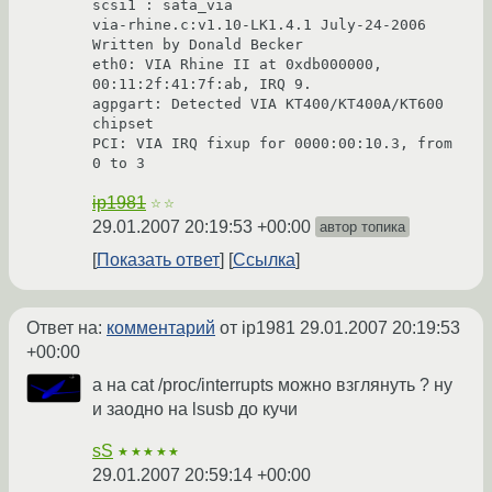
scsi1 : sata_via

via-rhine.c:v1.10-LK1.4.1 July-24-2006 
Written by Donald Becker

eth0: VIA Rhine II at 0xdb000000, 
00:11:2f:41:7f:ab, IRQ 9.

agpgart: Detected VIA KT400/KT400A/KT600 
chipset

PCI: VIA IRQ fixup for 0000:00:10.3, from 
0 to 3
ip1981
☆☆
29.01.2007 20:19:53 +00:00
автор топика
Показать ответ
Ссылка
Ответ на:
комментарий
от ip1981
29.01.2007 20:19:53
+00:00
а на cat /proc/interrupts можно взглянуть ? ну
и заодно на lsusb до кучи
sS
★★★★★
29.01.2007 20:59:14 +00:00