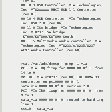
(rev 81)

00:10.3 USB Controller: VIA Technologies, 
Inc. VT82xxxxx UHCI USB 1.1 Controller 
(rev 81)

00:10.4 USB Controller: VIA Technologies, 
Inc. USB 2.0 (rev 86)

00:11.0 ISA bridge: VIA Technologies, 
Inc. VT8237 ISA bridge 
[KT600/K8T800/K8T890 South]

00:11.5 Multimedia audio controller: VIA 
Technologies, Inc. VT8233/A/8235/8237 
AC97 Audio Controller (rev 60)

>cat /var/adm/dmesg | grep -i via

PCI: VIA IRQ fixup for 0000:00:0f.1, from 
14 to 9

VP_IDE: VIA vt8237 (rev 00) IDE UDMA133 
controller on pci0000:00:0f.1

sata_via 0000:00:0f.0: version 2.0

PCI: VIA IRQ fixup for 0000:00:0f.0, from 
9 to 3

sata_via 0000:00:0f.0: routed to hard irq 
line 3

scsi0 : sata_via
