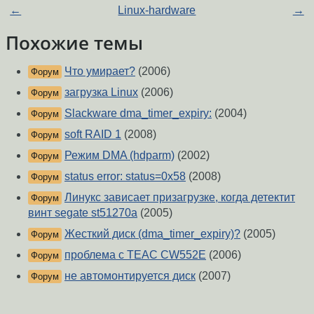
←
Linux-hardware
→
Похожие темы
Что умирает?
(2006)
Форум
загрузка Linux
(2006)
Форум
Slackware dma_timer_expiry:
(2004)
Форум
soft RAID 1
(2008)
Форум
Режим DMA (hdparm)
(2002)
Форум
status error: status=0x58
(2008)
Форум
Линукс зависает призагрузке, когда детектит
Форум
винт segate st51270a
(2005)
Жесткий диск (dma_timer_expiry)?
(2005)
Форум
проблема с TEAC CW552E
(2006)
Форум
не автомонтируется диск
(2007)
Форум