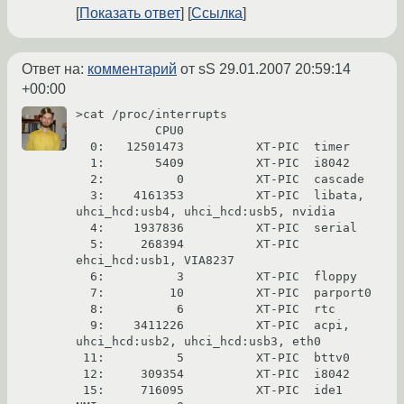
Показать ответ
Ссылка
Ответ на:
комментарий
от sS
29.01.2007 20:59:14
+00:00
>cat /proc/interrupts

           CPU0

  0:   12501473          XT-PIC  timer

  1:       5409          XT-PIC  i8042

  2:          0          XT-PIC  cascade

  3:    4161353          XT-PIC  libata, 
uhci_hcd:usb4, uhci_hcd:usb5, nvidia

  4:    1937836          XT-PIC  serial

  5:     268394          XT-PIC  
ehci_hcd:usb1, VIA8237

  6:          3          XT-PIC  floppy

  7:         10          XT-PIC  parport0

  8:          6          XT-PIC  rtc

  9:    3411226          XT-PIC  acpi, 
uhci_hcd:usb2, uhci_hcd:usb3, eth0

 11:          5          XT-PIC  bttv0

 12:     309354          XT-PIC  i8042

 15:     716095          XT-PIC  ide1
