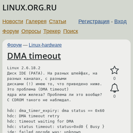
LINUX.ORG.RU
Новости
Галерея
Статьи
Регистрация
-
Вход
Форум
Опросы
Трекер
Поиск
Форум
—
Linux-hardware
DMA timeout
Linux 2.6.18.2

Диск IDE (PATA). На разных шлейфах, на 
разных каналах, с разными

0
дисками (!) имею то, что приведено ниже. 
Это проблема (DMA timeout)

ядра или железа? Проблема ли это вообще? 
0
С CDROM такого не наблюдал.

hdc: dma_timer_expiry: dma status == 0x60

hdc: DMA timeout retry

hdc: timeout waiting for DMA

hdc: status timeout: status=0xd0 { Busy }

ide: failed opcode was: unknown
