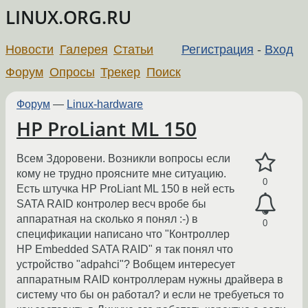
LINUX.ORG.RU
Новости
Галерея
Статьи
Регистрация
-
Вход
Форум
Опросы
Трекер
Поиск
Форум
—
Linux-hardware
HP ProLiant ML 150
Всем Здоровени. Возникли вопросы если
кому не трудно проясните мне ситуацию.
0
Есть штучка HP ProLiant ML 150 в ней есть
SATA RAID контролер весч вробе бы
аппаратная на сколько я понял :-) в
0
спецификации написано что "Контроллер
HP Embedded SATA RAID" я так понял что
устройство "adpahci"? Вобщем интересует
аппаратным RAID контроллерам нужны драйвера в
систему что бы он работал? и если не требуеться то