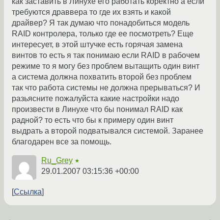
как заставить в Линухе его работать коректно а если
требуются драввера то где их взять и какой
драйвер? Я так думаю что понадобиться модель
RAID контролера, только где ее посмотреть? Еще
интересует, в этой штучке есть горячая замена
винтов то есть я так понимаю если RAID в рабочем
режиме то я могу без проблем вытащить один винт
а система должна похватить второй без проблем
так что работа системы не должна прерываться? И
разьясните пожалуйста какие настройки надо
произвести в Линухе что бы понимал RAID как
радной? то есть что бы к примеру один винт
выдрать а второй подватывался системой. Заранее
благодарен все за помощь.
Ru_Grey
★
29.01.2007 03:15:36 +00:00
Ссылка
←
→