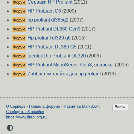
Серваки HP Proliant
(2011)
Форум
HP ProLiant G6
(2009)
Форум
hp proliant dl385g2
(2007)
Форум
HP Proliant DL360 Gen9
(2017)
Форум
Hp proliant dl320 g6
(2015)
Форум
HP ProLiant DL380 G5
(2011)
Форум
[gentoo] hp ProLiant DL320
(2009)
Форум
HP Proliant MicroServer Gen8, вопросы
(2015)
Форум
Zabbix темплейты для hp proliant
(2013)
Форум
О Сервере
-
Правила форума
-
Разметка Markdown
Вверх
Сообщить об ошибке
https://www.linux.org.ru/