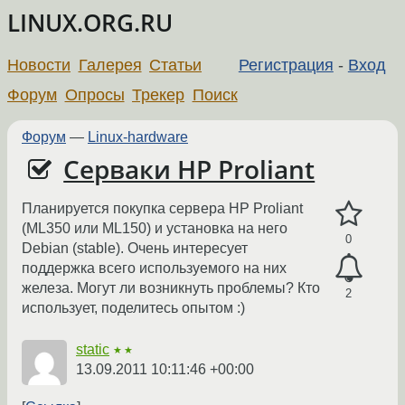
LINUX.ORG.RU
Новости
Галерея
Статьи
Регистрация
-
Вход
Форум
Опросы
Трекер
Поиск
Форум
—
Linux-hardware
Серваки HP Proliant
Планируется покупка сервера HP Proliant
(ML350 или ML150) и установка на него
0
Debian (stable). Очень интересует
поддержка всего используемого на них
железа. Могут ли возникнуть проблемы? Кто
2
использует, поделитесь опытом :)
static
★★
13.09.2011 10:11:46 +00:00